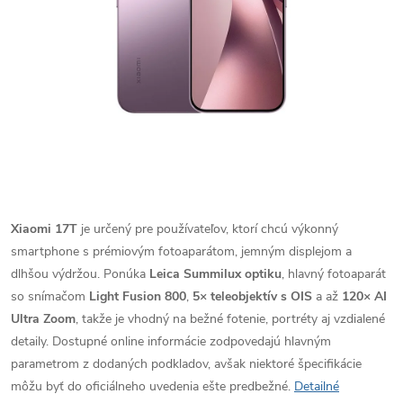
Xiaomi 17T
je určený pre používateľov, ktorí chcú výkonný
smartphone s prémiovým fotoaparátom, jemným displejom a
dlhšou výdržou. Ponúka
Leica Summilux optiku
, hlavný fotoaparát
so snímačom
Light Fusion 800
,
5× teleobjektív s OIS
a až
120× AI
Ultra Zoom
, takže je vhodný na bežné fotenie, portréty aj vzdialené
detaily. Dostupné online informácie zodpovedajú hlavným
parametrom z dodaných podkladov, avšak niektoré špecifikácie
môžu byť do oficiálneho uvedenia ešte predbežné.
Detailné