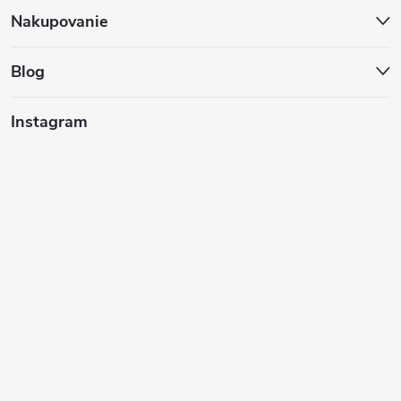
ä
Nakupovanie
t
Blog
i
Instagram
e