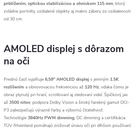
priblížením, optickou stabilizáciou a ohniskom 115 mm
, ktorý
zvládne portréty, vzdialené objekty aj makro zábery zo vzdialenosti
od 30 cm.
AMOLED displej s dôrazom
na oči
Prednú časť vyplňuje
6,59" AMOLED displej
s jemným
1.5K
rozlíšením
a obnovovacou frekvenciou až
120 Hz
, vďaka čomu je
obraz plynulý pri hraní, scrollovaní aj sledovaní videí. Špičkový jas
až
3500 nitov
, podpora Dolby Vision a široký farebný gamut DCI-
P3 zabezpečujú výrazné farby a výbornú čitateľnosť.
Technológie
3840Hz PWM dimming
, DC dimming a certifikácia
TÜV Rheinland pomáhajú znižovať únavu očí pri dlhšom používaní.