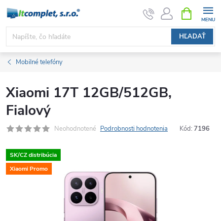
Prejsť
NÁKUPN
KOŠÍK
na
obsah
HĽADAŤ
Mobilné telefóny
Xiaomi 17T 12GB/512GB,
Fialový
Neohodnotené
Podrobnosti hodnotenia
Kód:
7196
SK/CZ distribúcia
Xiaomi Promo