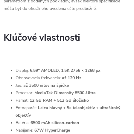
parametrom z dodaných podkladov, avšak niektoré špecifikácie
môžu byť do oficiálneho uvedenia ešte predbežné.
Kľúčové vlastnosti
Displej:
6,59" AMOLED, 1.5K 2756 × 1268 px
Obnovovacia frekvencia:
až 120 Hz
Jas:
až 3500 nitov na špičke
Procesor:
MediaTek Dimensity 8500-Ultra
Pamäť:
12 GB RAM + 512 GB úložisko
Fotoaparát:
Leica hlavný + 5× teleobjektív + ultraširoký
objektív
Batéria:
6500 mAh silicon-carbon
Nabíjanie:
67W HyperCharge