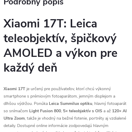
Podrobný popis
Xiaomi 17T: Leica
teleobjektív, špičkový
AMOLED a výkon pre
každý deň
Xiaomi 17T
je určený pre používateľov, ktorí chcú výkonný
smartphone s prémiovým fotoaparátom, jemným displejom a
dlhšou výdržou. Ponúka
Leica Summilux optiku
, hlavný fotoaparát
so snímačom
Light Fusion 800
,
5× teleobjektív s OIS
a až
120× AI
Ultra Zoom
, takže je vhodný na bežné fotenie, portréty aj vzdialené
detaily. Dostupné online informácie zodpovedajú hlavným