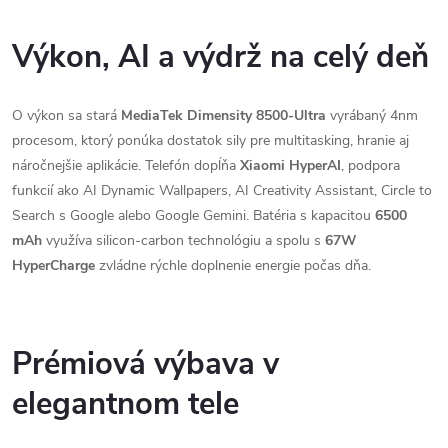
Výkon, AI a výdrž na celý deň
O výkon sa stará
MediaTek Dimensity 8500-Ultra
vyrábaný 4nm
procesom, ktorý ponúka dostatok sily pre multitasking, hranie aj
náročnejšie aplikácie. Telefón dopĺňa
Xiaomi HyperAI
, podpora
funkcií ako AI Dynamic Wallpapers, AI Creativity Assistant, Circle to
Search s Google alebo Google Gemini. Batéria s kapacitou
6500
mAh
využíva silicon-carbon technológiu a spolu s
67W
HyperCharge
zvládne rýchle doplnenie energie počas dňa.
Prémiová výbava v
elegantnom tele