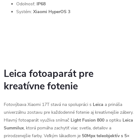
Odolnosť:
IP68
Systém:
Xiaomi HyperOS 3
Leica fotoaparát pre
kreatívne fotenie
Fotovýbava Xiaomi 17T stavá na spolupráci s
Leica
a prináša
univerzálnu zostavu pre každodenné fotenie aj kreatívnejšie zábery.
Hlavný fotoaparát využíva snímač
Light Fusion 800
a optiku
Leica
Summilux
, ktorá pomáha zachytiť viac svetla, detailov a
prirodzenejšie farby. Veľkým lákadlom je
50Mpx teleobjektív s 5×