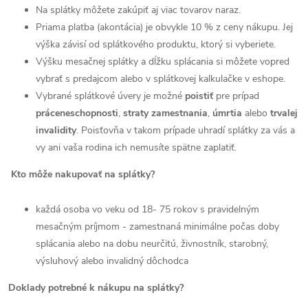
Na splátky môžete zakúpiť aj viac tovarov naraz.
Priama platba (akontácia) je obvykle 10 % z ceny nákupu. Jej
výška závisí od splátkového produktu, ktorý si vyberiete.
Výšku mesačnej splátky a dĺžku splácania si môžete vopred
vybrať s predajcom alebo v splátkovej kalkulačke v eshope.
Vybrané splátkové úvery je možné
poistiť
pre prípad
práceneschopnosti
,
straty zamestnania
,
úmrtia
alebo
trvalej
invalidity
. Poisťovňa v takom prípade uhradí splátky za vás a
vy ani vaša rodina ich nemusíte spätne zaplatiť.
Kto môže nakupovať na splátky?
každá osoba vo veku od 18- 75 rokov s pravidelným
mesačným príjmom - zamestnaná minimálne počas doby
splácania alebo na dobu neurčitú, živnostník, starobný,
výsluhový alebo invalidný dôchodca
Doklady potrebné k nákupu na splátky?