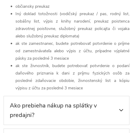
občiansky preukaz
Iný doklad totožnosti (vodičský preukaz / pas, rodný list,
sobášny list, výpis z knihy narodení, preukaz poistenca
zdravotnej poisťovne, služobný preukaz policajta či vojaka
alebo služobný preukaz diplomata)
ak ste zamestnanec, budete potrebovať potvrdenie o príjme
od zamestnávateľa alebo výpis z účtu, prípadne výplatné
pásky za posledné 3 mesiace
ak ste živnostník, budete potrebovať potvrdenie o podaní
daňového priznania k dani z príjmu fyzických osôb za
posledné zdaňovacie obdobie, živnostenský list a kópiu
výpisu z účtu za posledné 3 mesiace
Ako prebieha nákup na splátky v
predajni?