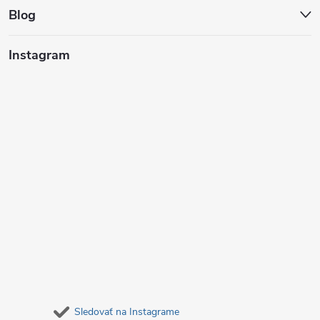
t
Blog
i
Instagram
e
Sledovať na Instagrame