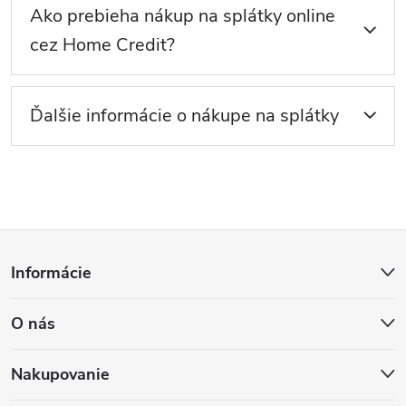
Ako prebieha nákup na splátky online
cez Home Credit?
Ďalšie informácie o nákupe na splátky
Z
Informácie
á
O nás
p
ä
Nakupovanie