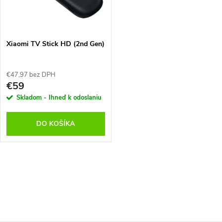
n
i
i
s
e
Xiaomi TV Stick HD (2nd Gen)
p
p
€47,97 bez DPH
r
€59
r
Skladom - Ihneď k odoslaniu
o
o
DO KOŠÍKA
d
d
u
O
u
k
v
k
t
l