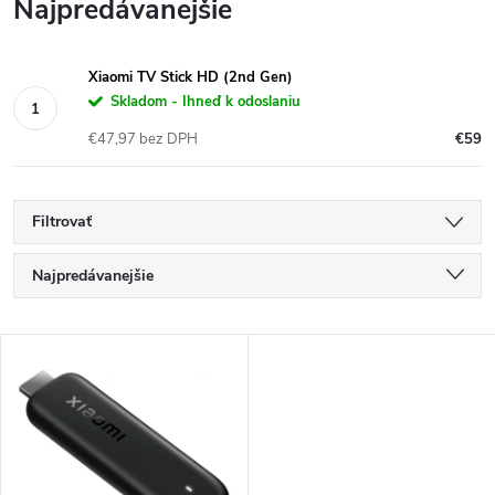
Najpredávanejšie
Xiaomi TV Stick HD (2nd Gen)
Skladom - Ihneď k odoslaniu
€47,97 bez DPH
€59
Filtrovať
R
Najpredávanejšie
a
Najlacnejšie
V
Najdrahšie
d
ý
Abecedne
e
p