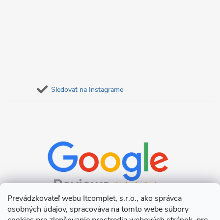
v
ý
p
i
s
Sledovať na Instagrame
u
Prevádzkovateľ webu Itcomplet, s.r.o., ako správca
osobných údajov, spracováva na tomto webe súbory