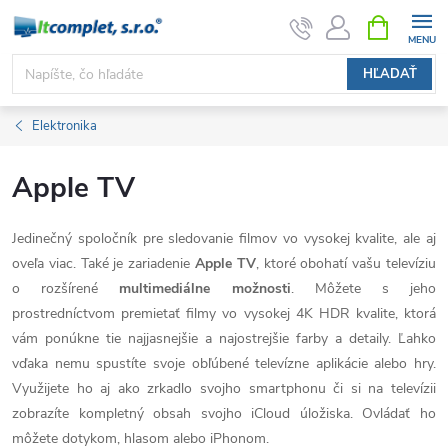
Prejsť
NÁKUPN
KOŠÍK
na
obsah
HĽADAŤ
Elektronika
Apple TV
Jedinečný spoločník pre sledovanie filmov vo vysokej kvalite, ale aj
oveľa viac. Také je zariadenie
Apple TV
, ktoré obohatí vašu televíziu
o rozšírené
multimediálne možnosti
. Môžete s jeho
prostredníctvom premietať filmy vo vysokej 4K HDR kvalite, ktorá
vám ponúkne tie najjasnejšie a najostrejšie farby a detaily. Ľahko
vďaka nemu spustíte svoje obľúbené televízne aplikácie alebo hry.
Využijete ho aj ako zrkadlo svojho smartphonu či si na televízii
zobrazíte kompletný obsah svojho iCloud úložiska. Ovládať ho
môžete dotykom, hlasom alebo iPhonom.