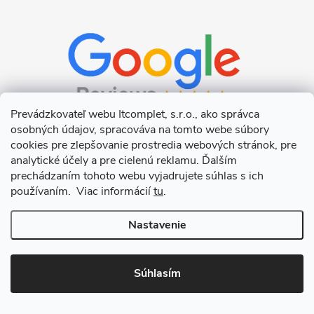
Prevádzkovateľ webu Itcomplet, s.r.o., ako správca
osobných údajov, spracováva na tomto webe súbory
cookies pre zlepšovanie prostredia webových stránok, pre
analytické účely a pre cielenú reklamu. Ďalším
prechádzaním tohoto webu vyjadrujete súhlas s ich
používaním. Viac informácií
tu
.
Nastavenie
Copyright 2026
Itcomplet s.r.o.
. Všetky práva vyhradené.
Upraviť
nastavenie cookies
Súhlasím
Vytvoril Shoptet