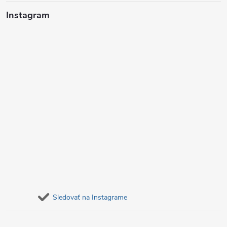
ý
i
Instagram
p
e
i
s
u
Sledovať na Instagrame