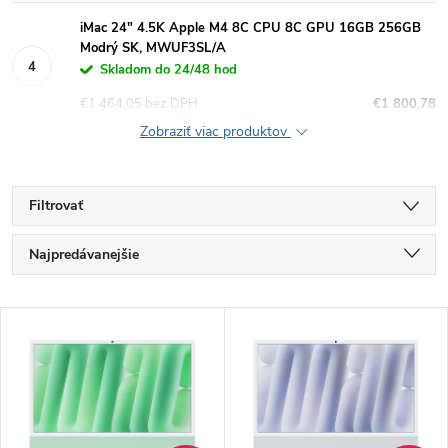
iMac 24" 4.5K Apple M4 8C CPU 8C GPU 16GB 256GB
Modrý SK, MWUF3SL/A
Skladom do 24/48 hod
€1 464,05 bez DPH
€1 800,78
Zobraziť viac produktov
Filtrovať
R
Najpredávanejšie
a
Najlacnejšie
V
Najdrahšie
d
ý
Abecedne
e
p