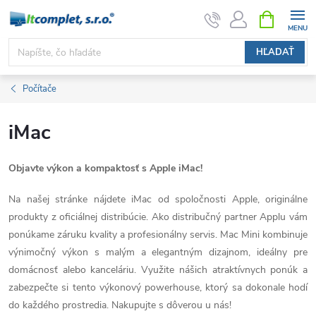
Prejsť
NÁKUPN
KOŠÍK
na
obsah
HĽADAŤ
Počítače
iMac
Objavte výkon a kompaktosť s Apple iMac!
Na našej stránke nájdete iMac od spoločnosti Apple, originálne
produkty z oficiálnej distribúcie. Ako distribučný partner Applu vám
ponúkame záruku kvality a profesionálny servis. Mac Mini kombinuje
výnimočný výkon s malým a elegantným dizajnom, ideálny pre
domácnosť alebo kanceláriu. Využite nášich atraktívnych ponúk a
zabezpečte si tento výkonový powerhouse, ktorý sa dokonale hodí
do každého prostredia. Nakupujte s dôverou u nás!