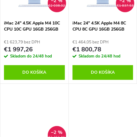
t
–2 %
–2 %
o
€2 038,02
€1 837,53
o
v
iMac 24" 4.5K Apple M4 10C
iMac 24" 4.5K Apple M4 8C
v
CPU 10C GPU 16GB 256GB
CPU 8C GPU 16GB 256GB
Modrý SK, MWV13SL/A
Modrý SK, MWUF3SL/A
€1 623,79 bez DPH
€1 464,05 bez DPH
€1 997,26
€1 800,78
Skladom do 24/48 hod
Skladom do 24/48 hod
DO KOŠÍKA
DO KOŠÍKA
–2 %