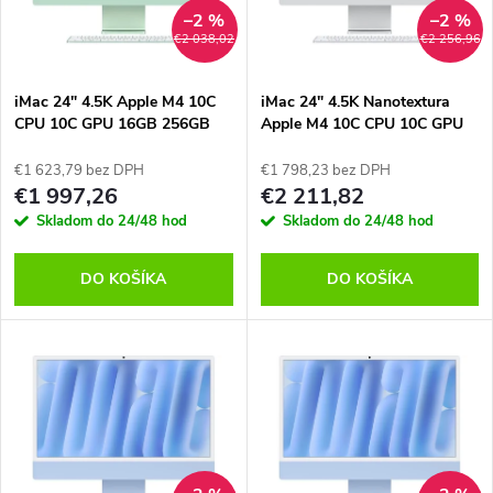
n
i
–2 %
–2 %
€2 038,02
€2 256,96
i
s
e
iMac 24" 4.5K Apple M4 10C
iMac 24" 4.5K Nanotextura
CPU 10C GPU 16GB 256GB
Apple M4 10C CPU 10C GPU
p
Zelený SK, MWUY3SL/A
16GB 256GB Strieborný SK,
p
MD3H4SL/A
€1 623,79 bez DPH
€1 798,23 bez DPH
r
€1 997,26
€2 211,82
r
Skladom do 24/48 hod
Skladom do 24/48 hod
o
o
DO KOŠÍKA
DO KOŠÍKA
d
d
u
u
k
k
t