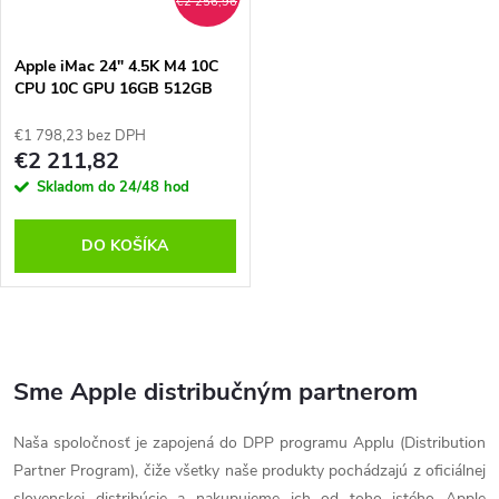
€2 256,96
Apple iMac 24" 4.5K M4 10C
CPU 10C GPU 16GB 512GB
Strieborný SK, MWUV3SL/A
€1 798,23 bez DPH
€2 211,82
Skladom do 24/48 hod
DO KOŠÍKA
O
v
Sme Apple distribučným partnerom
l
Naša spoločnosť je zapojená do DPP programu Applu (Distribution
Partner Program), čiže všetky naše produkty pochádzajú z oficiálnej
á
slovenskej distribúcie a nakupujeme ich od toho istého Apple