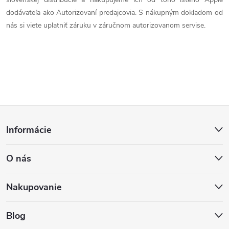
d
dodávateľa ako Autorizovaní predajcovia. S nákupným dokladom od
nás si viete uplatniť záruku v záručnom autorizovanom servise.
a
c
i
e
Z
p
Informácie
r
á
v
O nás
p
k
ä
Nakupovanie
y
t
v
Blog