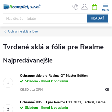
Prejsť
NÁKUPN
KOŠÍK
na
obsah
HĽADAŤ
Ochranné sklá a fólie
Tvrdené sklá a fólie pre Realme
Najpredávanejšie
Ochranné sklo pre Realme GT Master Edition
Skladom - Ihneď k odoslaniu
€6,50 bez DPH
€8
Ochranné sklo 5D pre Realme C11 2021, Tactical, Čierne
Skladom - Ihneď k odoslaniu