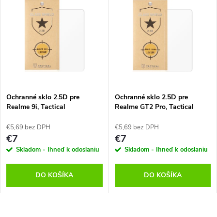
u
u
k
k
t
t
o
o
v
Ochranné sklo 2.5D pre
Ochranné sklo 2.5D pre
v
Realme 9i, Tactical
Realme GT2 Pro, Tactical
€5,69 bez DPH
€5,69 bez DPH
€7
€7
Skladom - Ihneď k odoslaniu
Skladom - Ihneď k odoslaniu
DO KOŠÍKA
DO KOŠÍKA