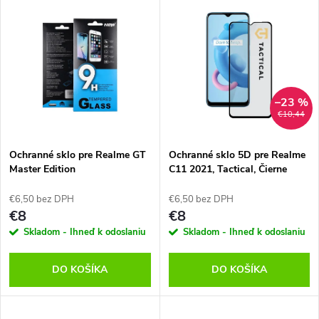
V
Najdrahšie
d
ý
Abecedne
e
p
n
i
–23 %
€10,44
i
s
e
Ochranné sklo pre Realme GT
Ochranné sklo 5D pre Realme
Master Edition
C11 2021, Tactical, Čierne
p
p
€6,50 bez DPH
€6,50 bez DPH
r
€8
€8
r
Skladom - Ihneď k odoslaniu
Skladom - Ihneď k odoslaniu
o
o
DO KOŠÍKA
DO KOŠÍKA
d
d