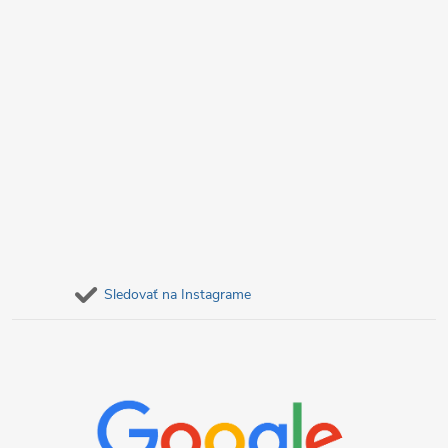
v
k
y
v
ý
p
i
s
Sledovať na Instagrame
u