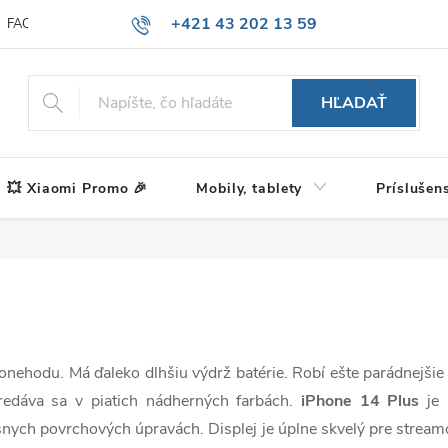
+421 43 202 13 59
FAQ
Blog
HĽADAŤ
💥 Xiaomi Promo 🎉
Mobily, tablety
Príslušen
tonehodu. Má ďaleko dlhšiu výdrž batérie. Robí ešte parádnejšie
redáva sa v piatich nádherných farbách.
iPhone 14 Plus
je 
snych povrchových úpravách. Displej je úplne skvelý pre streamov