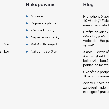
Nakupovanie
Blog
Môj účet
Pre koho je Xia
10 vhodný? Získa
Doprava a platba
miesto vo svete f
Zľavové kupóny
Prežite dovolenk
dôvodov, prečo 
Najčastejšie otázky
vodoodolného pu
upráce
Súťaž s Itcomplet
vyraziť!
zníkov
Nákup na splátky
Xiaomi Elektrick
Ako si vybrať tú
kolobežku, ktor
pohľad na mesto
Ukončenie podp
10 a čo to zname
Zelený IT: Ako ná
zariadení implem
ekologické prakti