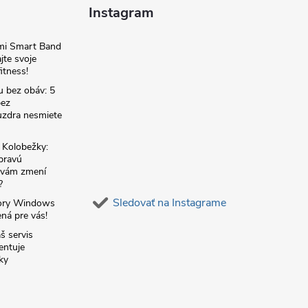
Instagram
omi Smart Band
jte svoje
itness!
u bez obáv: 5
bez
zdra nesmiete
é Kolobežky:
 pravú
á vám zmení
?
Sledovať na Instagrame
ory Windows
ná pre vás!
š servis
entuje
ky