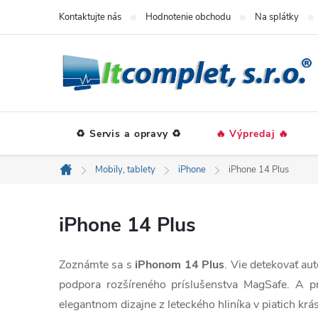
Prejsť
Kontaktujte nás
Hodnotenie obchodu
Na splátky
na
obsah
♻️ Servis a opravy ♻️
🔥 Výpredaj 🔥
Mobily, tablety
iPhone
iPhone 14 Plus
Domov
iPhone 14 Plus
Zoznámte sa s
iPhonom 14 Plus
. Vie detekovať au
podpora rozšíreného príslušenstva MagSafe. A p
elegantnom dizajne z leteckého hliníka v piatich krá