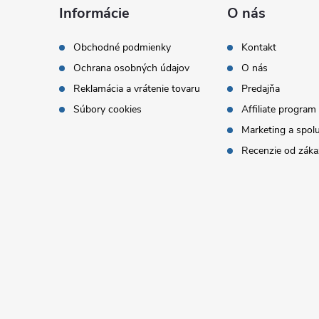
á
Informácie
O nás
p
Obchodné podmienky
Kontakt
Ochrana osobných údajov
O nás
ä
Reklamácia a vrátenie tovaru
Predajňa
t
Súbory cookies
Affiliate program
Marketing a spol
i
Recenzie od záka
e