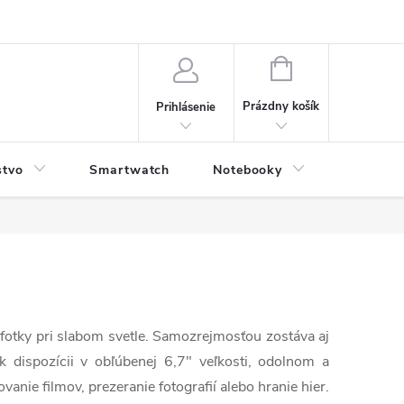
NÁKUPNÝ
KOŠÍK
Prázdny košík
Prihlásenie
stvo
Smartwatch
Notebooky
Počítač
 fotky pri slabom svetle. Samozrejmosťou zostáva aj
k dispozícii v obľúbenej 6,7" veľkosti, odolnom a
anie filmov, prezeranie fotografií alebo hranie hier.