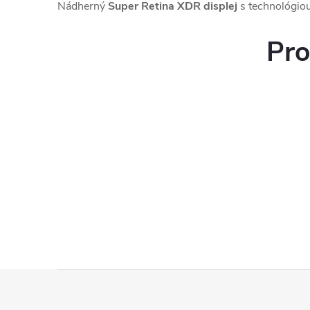
Nádherný
Super Retina XDR displej
s technológio
Pro
Z