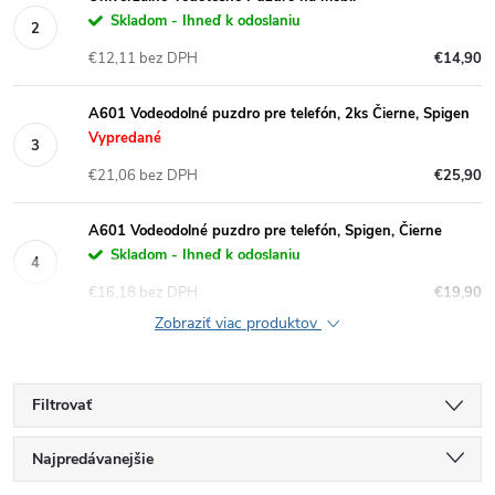
Skladom - Ihneď k odoslaniu
€12,11 bez DPH
€14,90
A601 Vodeodolné puzdro pre telefón, 2ks Čierne, Spigen
Vypredané
€21,06 bez DPH
€25,90
A601 Vodeodolné puzdro pre telefón, Spigen, Čierne
Skladom - Ihneď k odoslaniu
€16,18 bez DPH
€19,90
Zobraziť viac produktov
Filtrovať
R
Najpredávanejšie