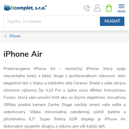
Prejsť
NÁKUPN
KOŠÍK
na
obsah
HĽADAŤ
iPhone
iPhone Air
Predstavujeme iPhone Air – revolučný iPhone, ktorý spája
neuveriteľne tenký a ľahký dizajn s profesionálnym výkonom. Jeho
elegantné telo z titánu a odolného skla Ceramic Shield v sebe ukrýva
ohromne výkonný čip A19 Pro a úplne novú 48Mpx fotosústavu
Fusion, ktorá vám umožní fotiť ako so štyrmi objektívmi. Inovatívna
18Mpx predná kamera Center Stage navždy zmení vaše selfie a
videohovory. Vďaka mimoriadnej celodennej výdrži batérie a
pôsobivému 6,5” Super Retina XDR displeju je iPhone Air
dokonalým spojením dizajnu a výkonu pre váš každý deň.