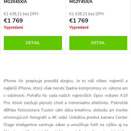
MG2X4SX/A
MG2Y4SX/A
€1 438,21 bez DPH
€1 438,21 bez DPH
€1 769
€1 769
Vypredané
Vypredané
DETAIL
DETAIL
O
v
iPhone Air prepisuje pravidlá dizajnu. Je to náš vôbec najtenší a
najľahší iPhone, ktorý však nerobí žiadne kompromisy vo výkone ani
l
v odolnosti. Poháňa ho sada našich najnovších čipov vrátane A19
á
Pro, ktoré zaisťujú plynulý chod a mimoriadnu efektivitu. Pokročilá
48Mpx fotosústava Fusion vám dáva kreatívnu slobodu pri tvorbe
d
ohromujúcich fotografií a 4K videí. Unikátna predná kamera Center
Stage inteligentne centruje záber a umožňuje fotiť na výšku aj na
a