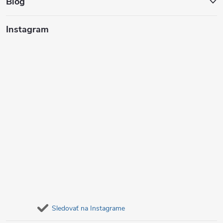
t
Blog
i
i
s
Instagram
e
u
Sledovať na Instagrame