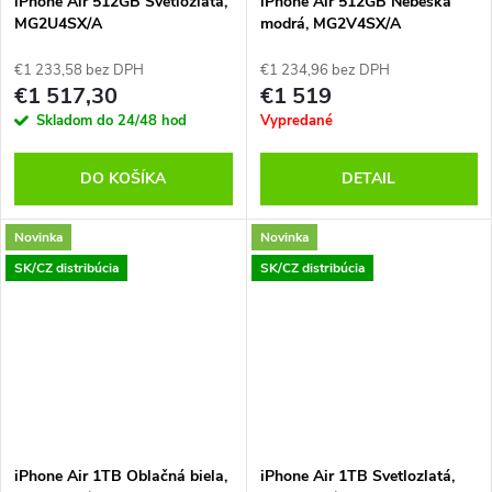
v
iPhone Air 512GB Svetlozlatá,
iPhone Air 512GB Nebeská
v
MG2U4SX/A
modrá, MG2V4SX/A
€1 233,58 bez DPH
€1 234,96 bez DPH
€1 517,30
€1 519
Skladom do 24/48 hod
Vypredané
DO KOŠÍKA
DETAIL
Novinka
Novinka
SK/CZ distribúcia
SK/CZ distribúcia
iPhone Air 1TB Oblačná biela,
iPhone Air 1TB Svetlozlatá,