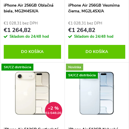
s
e
iPhone Air 256GB Oblačná
iPhone Air 256GB Vesmírna
biela, MG2M4SX/A
čierna, MG2L4SX/A
p
p
€1 028,31 bez DPH
€1 028,31 bez DPH
r
€1 264,82
€1 264,82
r
Skladom do 24/48 hod
Skladom do 24/48 hod
o
o
DO KOŠÍKA
DO KOŠÍKA
d
d
SK/CZ distribúcia
Novinka
u
SK/CZ distribúcia
u
k
k
t
t
–2 %
o
€1 548,26
o