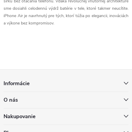
šírku bez otáčania telefónu. Vďaka revolučnej vnútornej architektúre
c
sme dosiahli celodennú výdrž batérie v tele, ktoré takmer neucítite.
iPhone Air je navrhnutý pre tých, ktorí túžia po elegancii, inováciách
i
a výkone bez kompromisov.
e
p
r
v
Z
k
Informácie
á
y
O nás
p
v
ý
ä
Nakupovanie
p