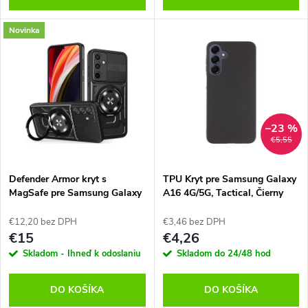
d
d
Novinka
u
u
k
k
t
t
–23 %
o
€5,55
o
v
Defender Armor kryt s
TPU Kryt pre Samsung Galaxy
v
MagSafe pre Samsung Galaxy
A16 4G/5G, Tactical, Čierny
S26 Ultra, TFO, Čierny
€12,20 bez DPH
€3,46 bez DPH
€15
€4,26
Skladom - Ihneď k odoslaniu
Skladom do 24/48 hod
DO KOŠÍKA
DO KOŠÍKA