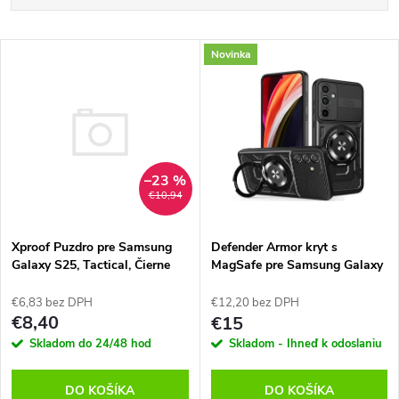
a
Najlacnejšie
V
Novinka
Najdrahšie
d
ý
Abecedne
e
p
n
i
–23 %
€10,94
i
s
Xproof Puzdro pre Samsung
e
Defender Armor kryt s
Galaxy S25, Tactical, Čierne
MagSafe pre Samsung Galaxy
p
S24/S25, TFO, Čierny
p
€6,83 bez DPH
€12,20 bez DPH
r
€8,40
€15
r
Skladom do 24/48 hod
Skladom - Ihneď k odoslaniu
o
o
DO KOŠÍKA
DO KOŠÍKA