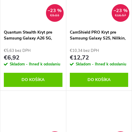
–23 %
–23 %
€9,03
€16,57
Quantum Stealth Kryt pre
CamShield PRO Kryt pre
Samsung Galaxy A26 5G,
Samsung Galaxy S25, Nillkin,
Tactical, Transparentný-Čierny
Čierny
€5,63 bez DPH
€10,34 bez DPH
€6,92
€12,72
Skladom - Ihneď k odoslaniu
Skladom - Ihneď k odoslaniu
DO KOŠÍKA
DO KOŠÍKA