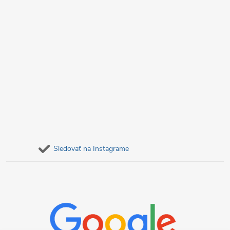
ý
p
i
s
u
Sledovať na Instagrame