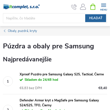
Prejsť
NÁKUPN
KOŠÍK
na
obsah
HĽADAŤ
Obaly, puzdrá, kryty
Púzdra a obaly pre Samsung
Najpredávanejšie
Xproof Puzdro pre Samsung Galaxy S25, Tactical, Čierne
Skladom do 24/48 hod
€6,83 bez DPH
€8,40
Defender Armor kryt s MagSafe pre Samsung Galaxy
S24/S25, TFO, Čierny