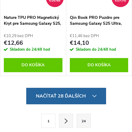
€16,48
€17,70
Nature TPU PRO Magnetický
Qin Book PRO Puzdro pre
Kryt pre Samsung Galaxy S25,
Samsung Galaxy S25 Ultra,
Nillkin, Transparentný
Nillkin, Čierne
€10,29 bez DPH
€11,46 bez DPH
€12,66
€14,10
Skladom do 24/48 hod
Skladom do 24/48 hod
DO KOŠÍKA
DO KOŠÍKA
O
NAČÍTAŤ 28 ĎALŠÍCH
v
l
S
1
24
t
á