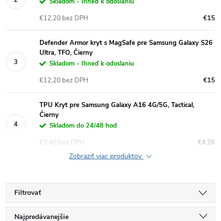
Skladom - Ihneď k odoslaniu
€12,20 bez DPH
€15
Defender Armor kryt s MagSafe pre Samsung Galaxy S26
Ultra, TFO, Čierny
Skladom - Ihneď k odoslaniu
€12,20 bez DPH
€15
TPU Kryt pre Samsung Galaxy A16 4G/5G, Tactical,
Čierny
Skladom do 24/48 hod
€3,46 bez DPH
€4,26
Zobraziť viac produktov
Filtrovať
R
Najpredávanejšie