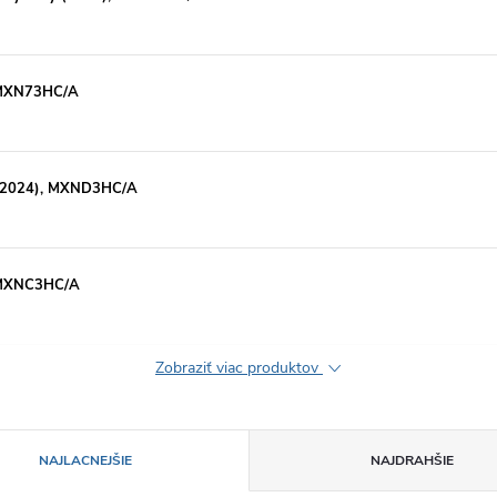
, MXN73HC/A
y (2024), MXND3HC/A
, MXNC3HC/A
Zobraziť viac produktov
NAJLACNEJŠIE
NAJDRAHŠIE