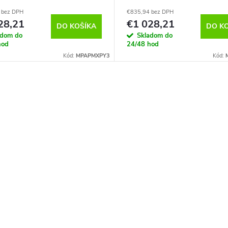
3HC/A
MXPX3HC/A
 bez DPH
€835,94 bez DPH
28,21
€1 028,21
DO KOŠÍKA
DO K
adom do
Skladom do
hod
24/48 hod
Kód:
MPAPMXPY3
Kód: