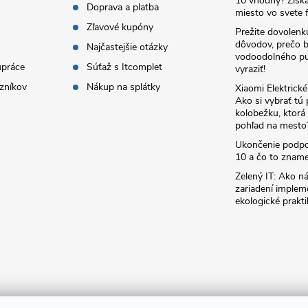
10 vhodný? Získa
Doprava a platba
miesto vo svete f
Zľavové kupóny
Prežite dovolenk
dôvodov, prečo 
Najčastejšie otázky
vodoodolného pu
upráce
Súťaž s Itcomplet
vyraziť!
zníkov
Nákup na splátky
Xiaomi Elektrick
Ako si vybrať tú
kolobežku, ktor
pohľad na mesto
Ukončenie podp
10 a čo to zname
Zelený IT: Ako ná
zariadení implem
ekologické prakti