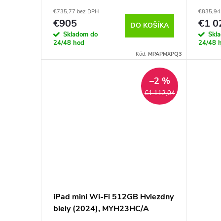
MXPQ3HC/A
MXPY
€735,77 bez DPH
€835,94
€905
€1 0
DO KOŠÍKA
Skladom do
Skl
24/48 hod
24/48 
Kód:
MPAPMXPQ3
–2 %
€1 112,04
iPad mini Wi-Fi 512GB Hviezdny
biely (2024), MYH23HC/A