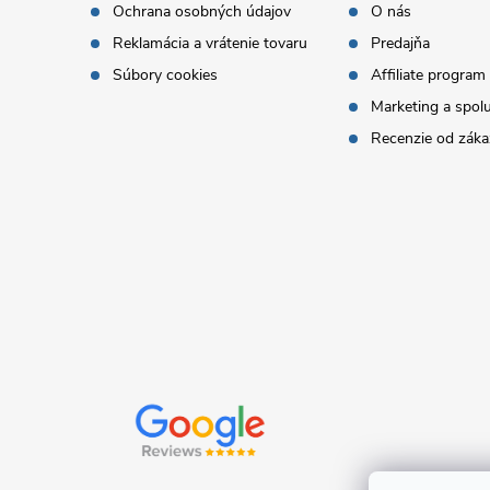
i
Ochrana osobných údajov
O nás
ä
Reklamácia a vrátenie tovaru
Predajňa
e
t
Súbory cookies
Affiliate program
p
Marketing a spol
i
Recenzie od záka
r
e
v
k
y
v
ý
p
i