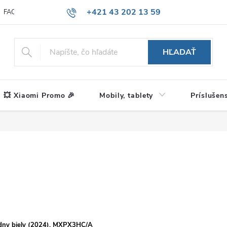
+421 43 202 13 59
FAQ
Blog
HĽADAŤ
💥 Xiaomi Promo 🎉
Mobily, tablety
Príslušen
zdny biely (2024), MXPX3HC/A