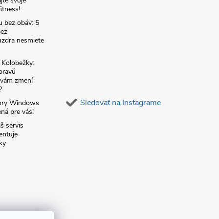
jte svoje
itness!
u bez obáv: 5
bez
zdra nesmiete
é Kolobežky:
 pravú
á vám zmení
?
Sledovať na Instagrame
ory Windows
ná pre vás!
š servis
entuje
ky