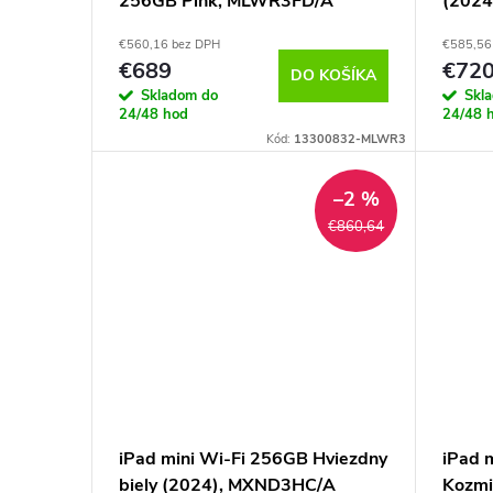
d
256GB Pink, MLWR3FD/A
(202
r
€560,16 bez DPH
€585,56
u
o
€689
€720
DO KOŠÍKA
Skladom do
Skl
k
d
24/48 hod
24/48 
Kód:
13300832-MLWR3
t
u
–2 %
o
k
€860,64
v
t
o
v
iPad mini Wi-Fi 256GB Hviezdny
iPad 
biely (2024), MXND3HC/A
Kozmi