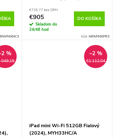
MXPR3HC/A
€735,77 bez DPH
€905
OŠÍKA
DO KOŠÍKA
Skladom do
24/48 hod
MPAPMXNC3
Kód:
MPAPMXPR3
–2 %
–2 %
 049,19
€1 112,04
iPad mini Wi-Fi 512GB Fialový
24),
(2024), MYH33HC/A