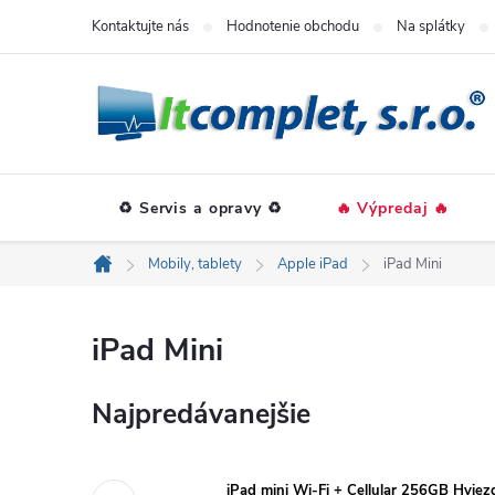
Prejsť
Kontaktujte nás
Hodnotenie obchodu
Na splátky
na
obsah
♻️ Servis a opravy ♻️
🔥 Výpredaj 🔥
Mobily, tablety
Apple iPad
iPad Mini
Domov
iPad Mini
Najpredávanejšie
iPad mini Wi-Fi + Cellular 256GB Hvie