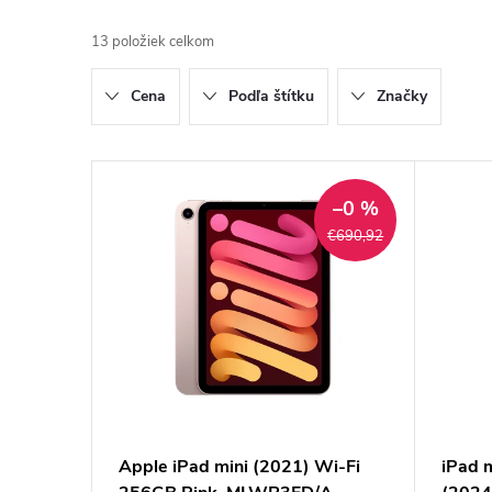
a
13
položiek celkom
d
Cena
Podľa štítku
Značky
e
n
V
–0 %
i
ý
€690,92
e
p
p
i
r
s
o
p
Apple iPad mini (2021) Wi-Fi
iPad 