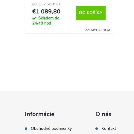
€886,02 bez DPH
€1 089,80
DO KOŠÍKA
Skladom do
24/48 hod
Kód:
MYH23HC/A
O
v
l
á
Z
d
á
a
Informácie
O nás
p
c
Obchodné podmienky
Kontakt