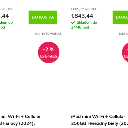
3HC/A
 bez DPH
€685,72 bez DPH
,44
€843,44
DO KOŠÍKA
DO K
adom do
Skladom do
hod
24/48 hod
Kód:
MPAPMXNA3
Kód:
–2 %
€1 049,19
€1
ini Wi-Fi + Cellular
iPad mini Wi-Fi + Cellular
 Fialový (2024),
256GB Hviezdny biely (20