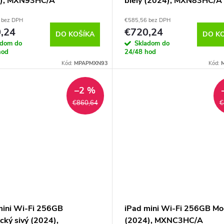
4), MXN93HC/A
biely (2024), MXN83HC/A
 bez DPH
€585,56 bez DPH
,24
€720,24
DO KOŠÍKA
DO K
adom do
Skladom do
hod
24/48 hod
Kód:
MPAPMXN93
Kód:
–2 %
€860,64
€
mini Wi-Fi 256GB
iPad mini Wi-Fi 256GB Mo
cký sivý (2024),
(2024), MXNC3HC/A