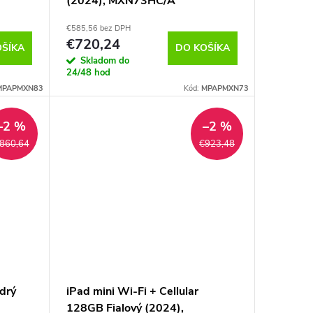
(2024), MXN73HC/A
€585,56 bez DPH
€720,24
DO KOŠÍKA
OŠÍKA
Skladom do
24/48 hod
MPAPMXN83
Kód:
MPAPMXN73
–2 %
–2 %
860,64
€923,48
drý
iPad mini Wi-Fi + Cellular
128GB Fialový (2024),