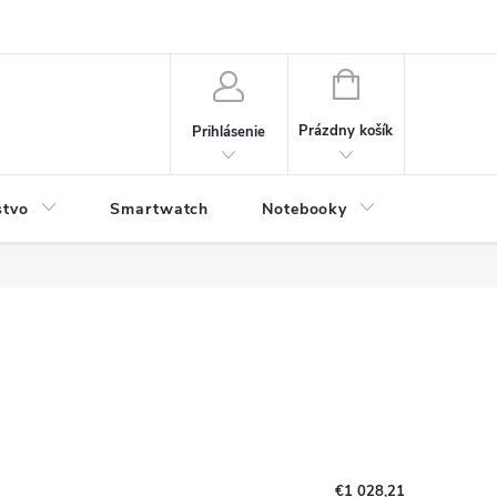
NÁKUPNÝ
KOŠÍK
Prázdny košík
Prihlásenie
stvo
Smartwatch
Notebooky
Počítač
€1 028,21