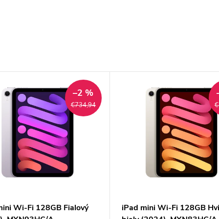
–2 %
€734,94
€
mini Wi-Fi 128GB Fialový
iPad mini Wi-Fi 128GB Hv