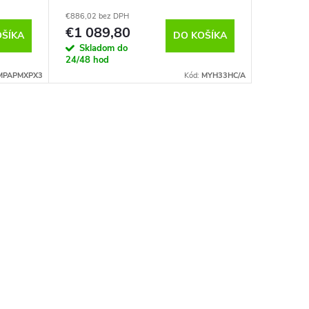
€886,02 bez DPH
€1 089,80
OŠÍKA
DO KOŠÍKA
Skladom do
24/48 hod
MPAPMXPX3
Kód:
MYH33HC/A