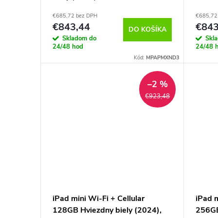
MXNA
€685,72 bez DPH
€685,72
€843,44
€843
DO KOŠÍKA
Skladom do
Skl
24/48 hod
24/48 
Kód:
MPAPMXND3
–2 %
€923,48
iPad mini Wi-Fi + Cellular
iPad m
128GB Hviezdny biely (2024),
256GB