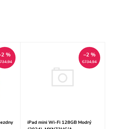
–2 %
–2 %
734,94
€734,94
iPad mini Wi-Fi 128GB Modrý
iezdny