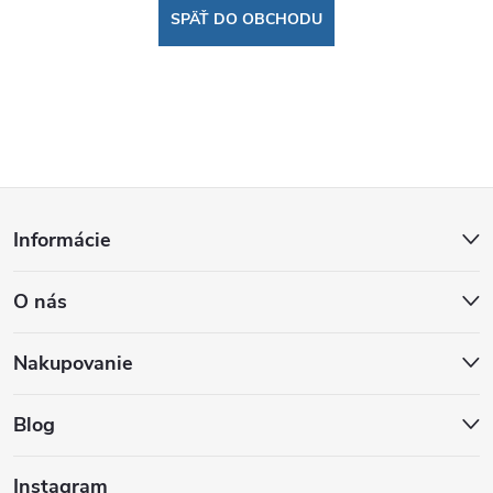
SPÄŤ DO OBCHODU
Z
Informácie
á
O nás
p
ä
Nakupovanie
t
Blog
i
Instagram