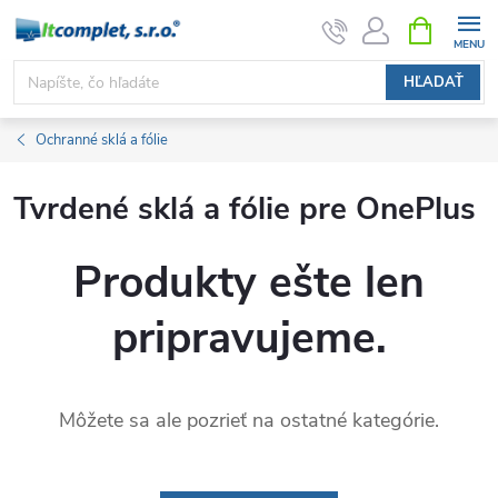
Prejsť
NÁKUPN
KOŠÍK
na
obsah
HĽADAŤ
Ochranné sklá a fólie
Tvrdené sklá a fólie pre OnePlus
Produkty ešte len
pripravujeme.
Môžete sa ale pozrieť na ostatné kategórie.