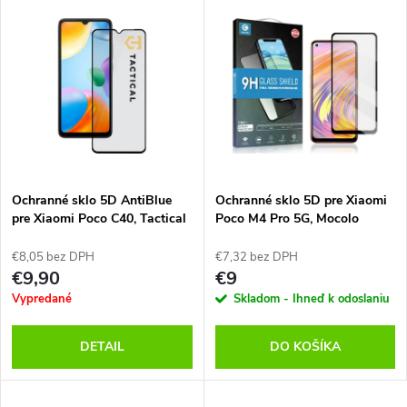
d
u
u
k
k
t
t
o
o
v
Ochranné sklo 5D AntiBlue
Ochranné sklo 5D pre Xiaomi
v
pre Xiaomi Poco C40, Tactical
Poco M4 Pro 5G, Mocolo
€8,05 bez DPH
€7,32 bez DPH
€9,90
€9
Vypredané
Skladom - Ihneď k odoslaniu
DETAIL
DO KOŠÍKA