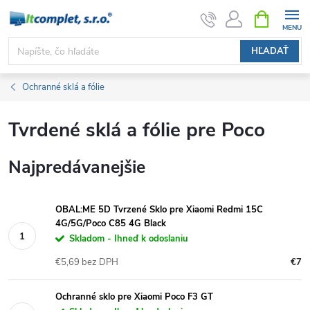
Prejsť
NÁKUPN
KOŠÍK
na
obsah
HĽADAŤ
Ochranné sklá a fólie
Tvrdené sklá a fólie pre Poco
Najpredávanejšie
OBAL:ME 5D Tvrzené Sklo pre Xiaomi Redmi 15C
4G/5G/Poco C85 4G Black
Skladom - Ihneď k odoslaniu
€5,69 bez DPH
€7
Ochranné sklo pre Xiaomi Poco F3 GT