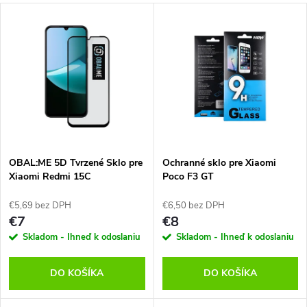
a
V
Najdrahšie
d
ý
Abecedne
e
p
n
i
i
s
e
OBAL:ME 5D Tvrzené Sklo pre
Ochranné sklo pre Xiaomi
Xiaomi Redmi 15C
Poco F3 GT
p
4G/5G/Poco C85 4G Black
p
€5,69 bez DPH
€6,50 bez DPH
r
€7
€8
r
Skladom - Ihneď k odoslaniu
Skladom - Ihneď k odoslaniu
o
o
DO KOŠÍKA
DO KOŠÍKA
d