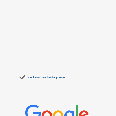
v
k
y
v
ý
p
i
s
Sledovať na Instagrame
u