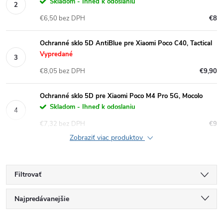
Skladom - Ihneď k odoslaniu
€6,50 bez DPH
€8
Ochranné sklo 5D AntiBlue pre Xiaomi Poco C40, Tactical
Vypredané
€8,05 bez DPH
€9,90
Ochranné sklo 5D pre Xiaomi Poco M4 Pro 5G, Mocolo
Skladom - Ihneď k odoslaniu
€7,32 bez DPH
€9
Zobraziť viac produktov
Filtrovať
R
Najpredávanejšie
Najlacnejšie