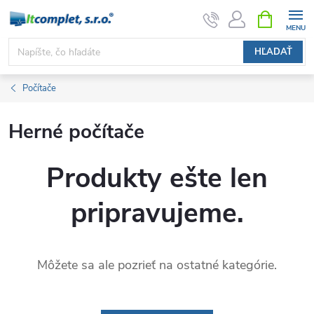
Prejsť
NÁKUPN
KOŠÍK
na
obsah
HĽADAŤ
Počítače
Herné počítače
Produkty ešte len
pripravujeme.
Môžete sa ale pozrieť na ostatné kategórie.