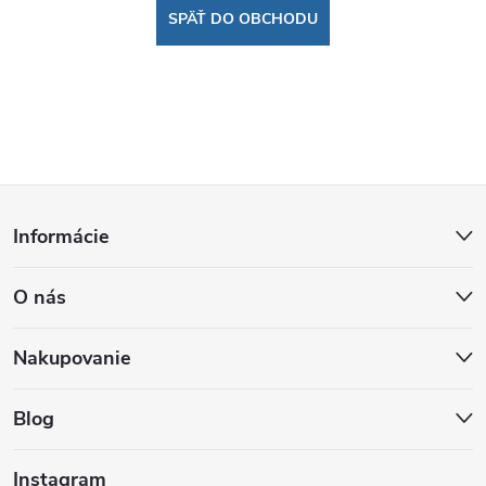
SPÄŤ DO OBCHODU
Z
Informácie
á
O nás
p
ä
Nakupovanie
t
Blog
i
Instagram