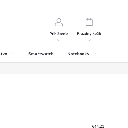
NÁKUPNÝ
KOŠÍK
Prázdny košík
Prihlásenie
stvo
Smartwatch
Notebooky
Počítač
€44,21