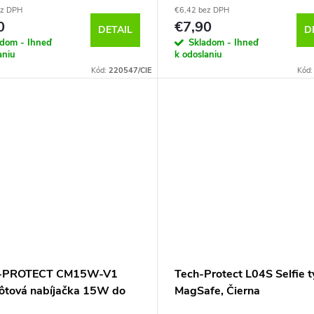
ez DPH
€6,42 bez DPH
0
€7,90
DETAIL
D
adom - Ihneď
Skladom - Ihneď
aniu
k odoslaniu
Kód:
220547/CIE
Kód
-PROTECT CM15W-V1
Tech-Protect L04S Selfie t
ôtová nabíjačka 15W do
MagSafe, Čierna
a palubnú dosku a vetrací