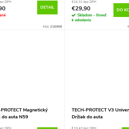
bez DPH
€24,31 bez DPH
 Čierna
90
DETAIL
€29,90
DO K
ané
Skladom - Ihneď
k odoslaniu
Kód:
216966
-PROTECT Magnetický
TECH-PROTECT V3 Univer
k do auta N59
Držiak do auta
bez DPH
€19,43 bez DPH