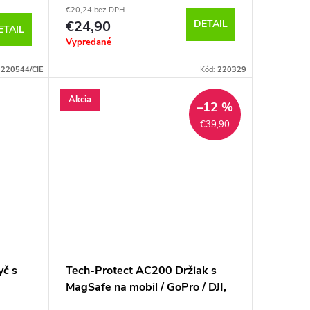
€20,24 bez DPH
€24,90
DETAIL
ETAIL
Vypredané
:
220544/CIE
Kód:
220329
Akcia
–12 %
€39,90
yč s
Tech-Protect AC200 Držiak s
MagSafe na mobil / GoPro / DJI,
Sivý