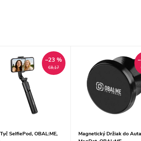
–23 %
€8,17
e Tyč SelfiePod, OBAL:ME,
Magnetický Držiak do Aut