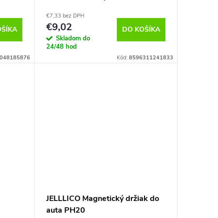
€7,33 bez DPH
€9,02
OŠÍKA
DO KOŠÍKA
Skladom do
24/48 hod
048185876
Kód:
8596311241833
JELLLICO Magnetický držiak do
auta PH20