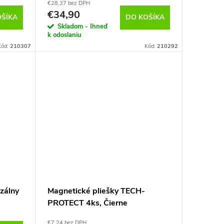
€28,37 bez DPH
€34,90
OŠÍKA
DO KOŠÍKA
Skladom - Ihneď
k odoslaniu
Kód:
210307
Kód:
210292
zálny
Magnetické pliešky TECH-
PROTECT 4ks, Čierne
€7,24 bez DPH