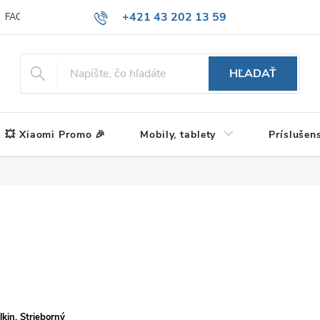
+421 43 202 13 59
FAQ
Blog
HĽADAŤ
💥 Xiaomi Promo 🎉
Mobily, tablety
Príslušen
kin, Strieborný