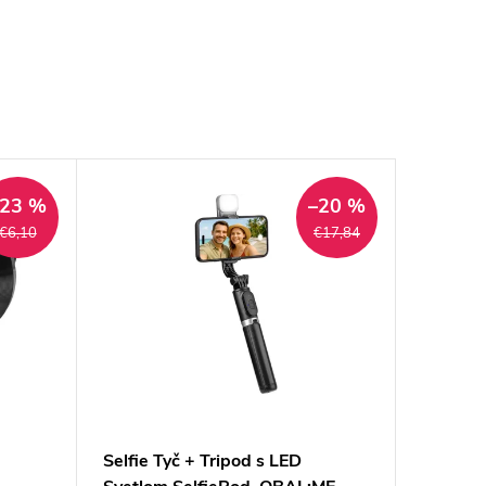
–23 %
–20 %
€6,10
€17,84
a
Selfie Tyč + Tripod s LED