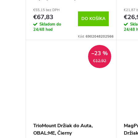
€55,15 bez DPH
€21,87 
€67,83
€26,
DO KOŠÍKA
Skladom do
Skl
24/48 hod
24/48 
Kód:
6902048202566
–23 %
€12,92
TrioMount Držiak do Auta,
MagPr
OBAL:ME, Čierny
Držiak