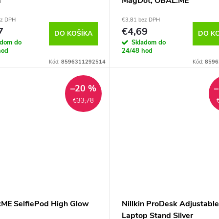
a
MagDot, OBAL:ME
ez DPH
€3,81 bez DPH
7
€4,69
DO KOŠÍKA
DO K
adom do
Skladom do
hod
24/48 hod
Kód:
8596311292514
Kód:
8596
–20 %
€33,78
ME SelfiePod High Glow
Nillkin ProDesk Adjustable
Laptop Stand Silver