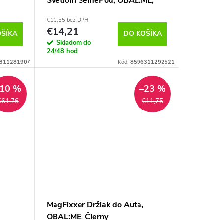
Svetlom SelfiePod, OBAL:ME,
Čierna
€11,55 bez DPH
€14,21
OŠÍKA
DO KOŠÍKA
Skladom do
24/48 hod
311281907
Kód:
8596311292521
–10 %
–23 %
€61,76
€11,75
MagFixxer Držiak do Auta,
OBAL:ME, Čierny