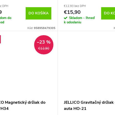
ez DPH
€12,93 bez DPH
9
€15,90
DO KOŠÍKA
DO K
adom do
Skladom - Ihneď
hod
k odoslaniu
Kód:
958958479305
–23 %
€12,90
CO Magnetický držiak do
JELLICO Gravitačný držiak
PH34
auta HO-21