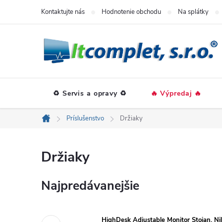
Prejsť
Kontaktujte nás
Hodnotenie obchodu
Na splátky
na
obsah
♻️ Servis a opravy ♻️
🔥 Výpredaj 🔥
Príslušenstvo
Držiaky
Domov
Držiaky
Najpredávanejšie
HighDesk Adjustable Monitor Stojan, Nill