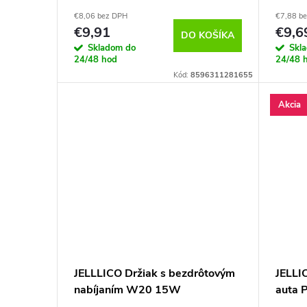
€8,06 bez DPH
€7,88 b
€9,91
€9,6
DO KOŠÍKA
Skladom do
Skl
24/48 hod
24/48 
Kód:
8596311281655
Akcia
JELLLICO Držiak s bezdrôtovým
JELLI
nabíjaním W20 15W
auta 