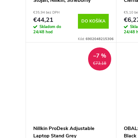
d
Stojan, Nillkin, Strieborný
Čiern
r
€35,94 bez DPH
€5,10 b
u
o
€44,21
€6,2
DO KOŠÍKA
Skladom do
Skl
k
d
24/48 hod
24/48 
Kód:
6902048215306
t
u
–7 %
o
k
€73,18
v
t
o
v
Nillkin ProDesk Adjustable
OBAL:
Laptop Stand Grey
Black