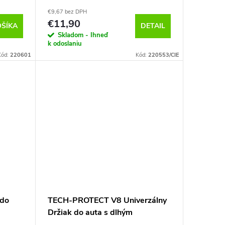
€9,67 bez DPH
€11,90
OŠÍKA
DETAIL
Skladom - Ihneď
k odoslaniu
Kód:
220601
Kód:
220553/CIE
 do
TECH-PROTECT V8 Univerzálny
Držiak do auta s dlhým
ramenom, Čierny