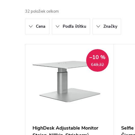
a
32
položiek celkom
d
Cena
Podľa štítku
Značky
e
n
V
–10 %
i
ý
€49,32
e
p
p
i
r
s
o
p
HighDesk Adjustable Monitor
Selfi