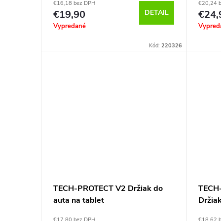
€16,18 bez DPH
€20,24 
otvor,
€19,90
DETAIL
€24,
Vypredané
Vypred
Kód:
220326
TECH-PROTECT V2 Držiak do
TECH
auta na tablet
Držia
€17,80 bez DPH
€18,62 