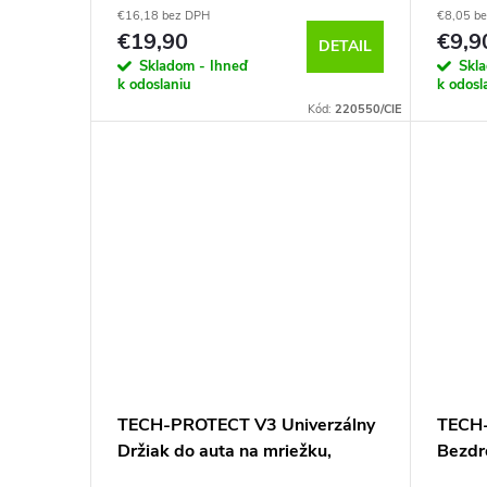
€16,18 bez DPH
€8,05 b
€19,90
€9,9
DETAIL
Skladom - Ihneď
Skl
k odoslaniu
k odosl
Kód:
220550/CIE
TECH-PROTECT V3 Univerzálny
TECH
Držiak do auta na mriežku,
Bezdr
Čierny
auta n