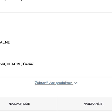
BAL:ME
iePod, OBAL:ME, Čierna
Zobraziť viac produktov
NAJLACNEJŠIE
NAJDRAHŠIE