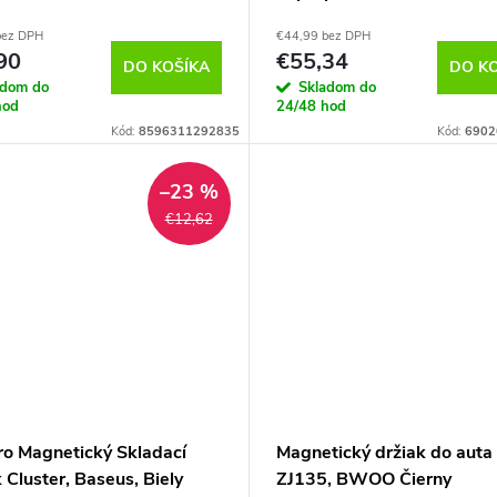
bez DPH
€44,99 bez DPH
90
€55,34
DO KOŠÍKA
DO K
adom do
Skladom do
hod
24/48 hod
Kód:
8596311292835
Kód:
6902
–23 %
€12,62
o Magnetický Skladací
Magnetický držiak do auta
 Cluster, Baseus, Biely
ZJ135, BWOO Čierny