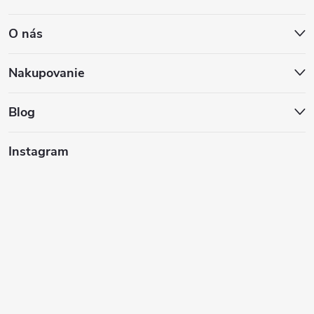
á
O nás
p
ä
Nakupovanie
t
Blog
i
Instagram
e