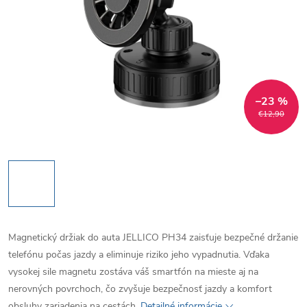
–23 %
€12,90
Magnetický držiak do auta JELLICO PH34 zaisťuje bezpečné držanie
telefónu počas jazdy a eliminuje riziko jeho vypadnutia. Vďaka
vysokej sile magnetu zostáva váš smartfón na mieste aj na
nerovných povrchoch, čo zvyšuje bezpečnosť jazdy a komfort
obsluhy zariadenia na cestách.
Detailné informácie