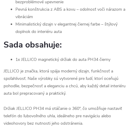
bezproblémové upevnenie
Pevná konštrukcia z ABS a kovu – odolnosť voči nárazom a
vibráciám
Minimalistický dizajn v elegantnej čiernej farbe – štýlový
doplnok do interiéru auta
Sada obsahuje:
1x JELLICO magnetický držiak do auta PH34 čierny
JELLICO je značka, ktorá spája moderný dizajn, funkčnosť a
spoľahlivosť. Naše výrobky sú vytvorené pre ľudí, ktorí oceňujú
pohodlie, bezpečnosť a eleganciu a chcú, aby každý detail interiéru
auta bol prepracovaný a praktický.
Držiak JELLICO PH34 má otáčanie o 360°, čo umožňuje nastaviť
telefón do ľubovoľného uhla, ideálneho pre navigáciu alebo
videohovory bez nutnosti jeho odstránenia.