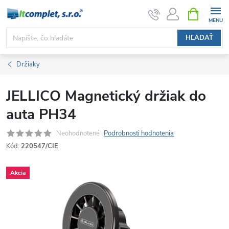
Prejsť
NÁKUPN
KOŠÍK
na
obsah
HĽADAŤ
Držiaky
JELLICO Magnetický držiak do
auta PH34
Neohodnotené
Podrobnosti hodnotenia
Kód:
220547/CIE
Akcia