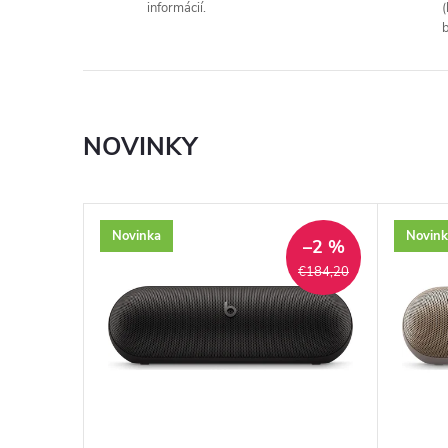
informácií.
(
b
NOVINKY
Novinka
Novink
–2 %
€184,20