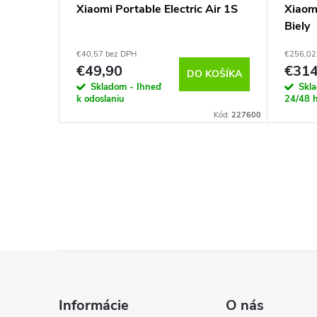
AM 256G
Xiaomi Portable Electric Air 1S
Xiaom
Biely
€40,57 bez DPH
€256,02
€49,90
€314
KOŠÍKA
DO KOŠÍKA
Skladom - Ihneď
Skl
k odoslaniu
24/48 
Kód:
6963
Kód:
227600
Z
á
Informácie
O nás