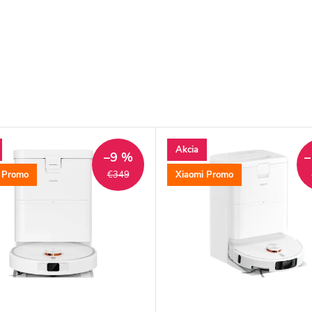
Akcia
–9 %
–
 Promo
Xiaomi Promo
€349