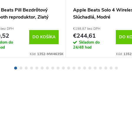
Beats Pill Bezdrôtový
Apple Beats Solo 4 Wirele
oth reproduktor, Zlatý
Slúchadlá, Modré
 bez DPH
€198,87 bez DPH
,52
€244,61
DO KOŠÍKA
DO KO
adom do
Skladom do
hod
24/48 hod
Kód:
1352-MW463SK
Kód:
135