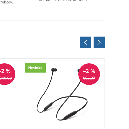
bez udania dôvodu do 14 dní.
ýrobcov.
Novinka
Novinka
–2 %
–2 %
249,60
€96,97