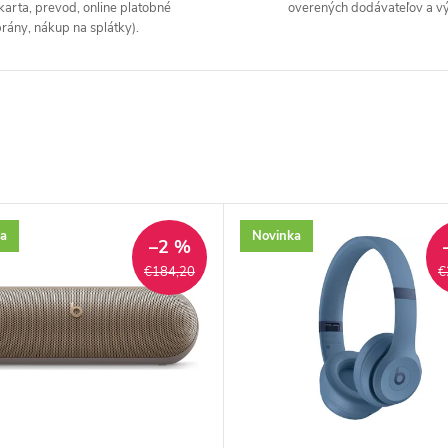
karta, prevod, online platobné
overených dodávateľov a v
rány, nákup na splátky).
a
Novinka
–2 %
€184,20
€