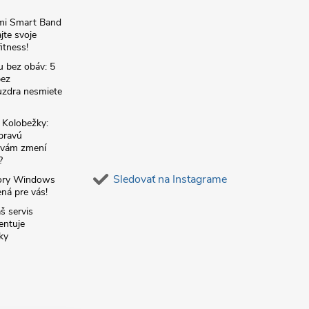
omi Smart Band
jte svoje
itness!
u bez obáv: 5
bez
zdra nesmiete
é Kolobežky:
 pravú
á vám zmení
?
Sledovať na Instagrame
ory Windows
ná pre vás!
š servis
entuje
ky