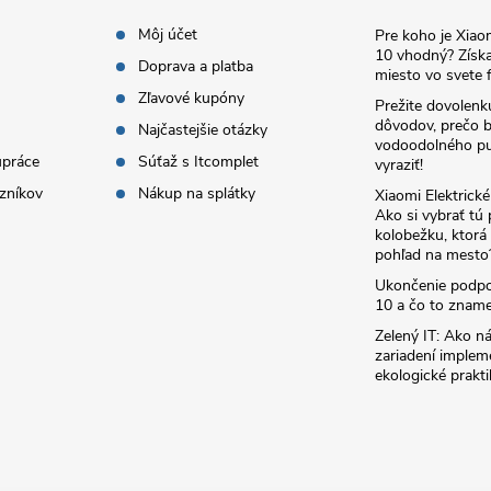
Môj účet
Pre koho je Xia
10 vhodný? Získa
Doprava a platba
miesto vo svete f
Zľavové kupóny
Prežite dovolenk
dôvodov, prečo 
Najčastejšie otázky
vodoodolného pu
upráce
Súťaž s Itcomplet
vyraziť!
zníkov
Nákup na splátky
Xiaomi Elektrick
Ako si vybrať tú
kolobežku, ktor
pohľad na mesto
Ukončenie podp
10 a čo to zname
Zelený IT: Ako ná
zariadení implem
ekologické prakti