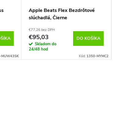
ss
Apple Beats Flex Bezdrôtové
Apple B
slúchadlá, Čierne
Bezdrôt
Ružové
€77,26 bez DPH
€198,87 b
€95,03
€244,
ŠÍKA
DO KOŠÍKA
Skladom do
Sklad
24/48 hod
24/48 ho
2-MUW43SK
Kód:
1350-MYMC2