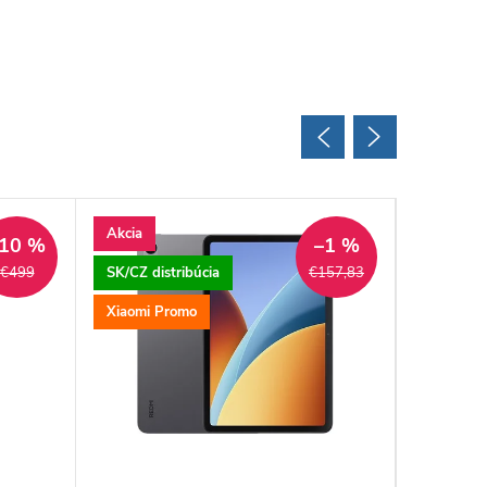
Akcia
Akcia
10 %
–1 %
SK/CZ distribúcia
€499
€157,83
Xiaomi Promo