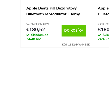
 kryt
Apple Beats Pill Bezdrôtový
Apple 
in
Bluetooth reproduktor, Čierny
Blueto
€146,76 bez DPH
€146,76
€180,52
€180
KOŠÍKA
DO KOŠÍKA
Skladom do
Skl
24/48 hod
24/48 
Kód:
228713
Kód:
1352-MW443SK