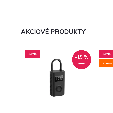
AKCIOVÉ PRODUKTY
Akcia
Akcia
–7 %
–15 %
Xiaomi
€594,78
€59