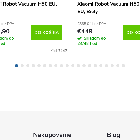
i Robot Vacuum H50 EU,
Xiaomi Robot Vacuum H50
EU, Biely
 bez DPH
€365,04 bez DPH
,90
€449
DO KOŠÍKA
DO KO
adom do
Skladom do
hod
24/48 hod
Kód:
7147
Nakupovanie
Blog