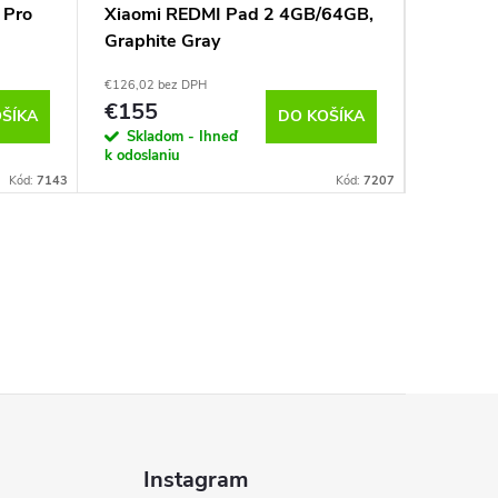
 Pro
Xiaomi REDMI Pad 2 4GB/64GB,
JELLICO
Graphite Gray
auta P
€126,02 bez DPH
€8,05 bez 
€155
€9,90
ŠÍKA
DO KOŠÍKA
Skladom - Ihneď
Sklado
k odoslaniu
k odoslan
Kód:
7143
Kód:
7207
Instagram