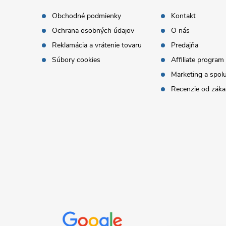
p
Obchodné podmienky
Kontakt
Ochrana osobných údajov
O nás
ä
Reklamácia a vrátenie tovaru
Predajňa
t
Súbory cookies
Affiliate program
Marketing a spol
i
Recenzie od záka
e