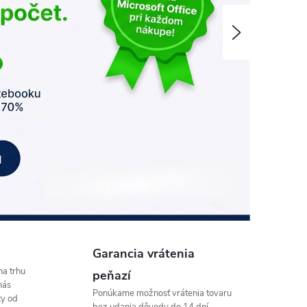
Nasledujúce
Garancia vrátenia
na trhu
peňazí
nás
Ponúkame možnosť vrátenia tovaru
ty od