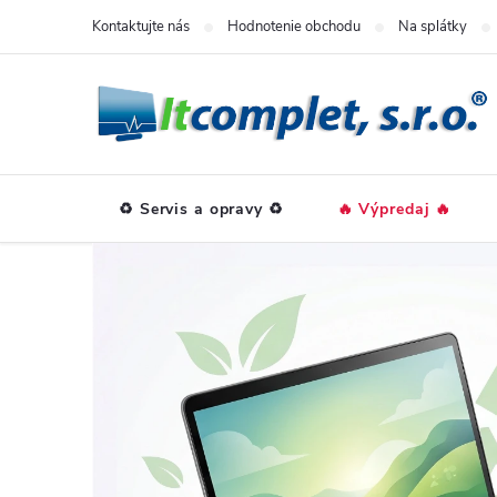
Prejsť
Kontaktujte nás
Hodnotenie obchodu
Na splátky
na
obsah
♻️ Servis a opravy ♻️
🔥 Výpredaj 🔥