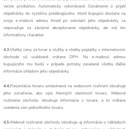
verzie produktov. Automaticky vykonávané Oznámenie o prijatí
objednávky do systému predávajúceho, ktoré kupujúci dostane na
svoju e-mailovú adresu ihneď po odoslaní jeho objednávky, sa
nepovažuje za záväzné akceptovanie objednávky, ale má len
informatívny charakter.
4.3.
Všetky ceny za tovar a služby a všetky poplatky v internetovom
obchode sú uvádzané vrátane DPH. Na e-mailovú adresu
kupujúceho mu budú v prípade potreby zasielané všetky ďalšie
informácie ohľadom jeho objednávky.
4.4.
Prezentácia tovaru umiestnená na webovom rozhraní obsahuje
jeho označenie, ako opis hlavných vlastností tovaru. Webové
rozhranie obchodu obsahuje informácie o tovare, a to vrátane
uvedenia cien jednotlivého tovaru.
4.5.
Webové rozhranie obchodu obsahuje aj informácie o nákladoch