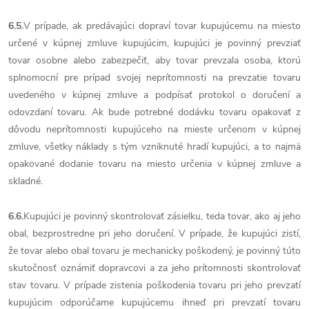
6.5.
V prípade, ak predávajúci dopraví tovar kupujúcemu na miesto
určené v kúpnej zmluve kupujúcim, kupujúci je povinný prevziať
tovar osobne alebo zabezpečiť, aby tovar prevzala osoba, ktorú
splnomocní pre prípad svojej neprítomnosti na prevzatie tovaru
uvedeného v kúpnej zmluve a podpísať protokol o doručení a
odovzdaní tovaru. Ak bude potrebné dodávku tovaru opakovať z
dôvodu neprítomnosti kupujúceho na mieste určenom v kúpnej
zmluve, všetky náklady s tým vzniknuté hradí kupujúci, a to najmä
opakované dodanie tovaru na miesto určenia v kúpnej zmluve a
skladné.
6.6.
Kupujúci je povinný skontrolovať zásielku, teda tovar, ako aj jeho
obal, bezprostredne pri jeho doručení. V prípade, že kupujúci zistí,
že tovar alebo obal tovaru je mechanicky poškodený, je povinný túto
skutočnosť oznámiť dopravcovi a za jeho prítomnosti skontrolovať
stav tovaru. V prípade zistenia poškodenia tovaru pri jeho prevzatí
kupujúcim odporúčame kupujúcemu ihneď pri prevzatí tovaru