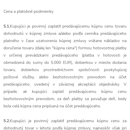
Cena a platobné podmienky
5.1.
Kupujúci je povinný zaplatiť predávajúcemu kúpnu cenu tovaru
dohodnutú v kúpnej zmluve a/alebo podľa cenníka predávajúceho
platného v čase uzatvorenia kúpnej zmluvy vrátane nákladov na
doručenie tovaru (ďalej len "kúpna cena") formou hotovostnej platby
v určenej prevádzkarni predávajúceho (platba v hotovosti je
obmedzená do sumy do 5.000 EUR), dobierkou v mieste dodania
tovaru, dobierkou prostredníctvom spoločnosti poskytujúcej
poštové služby, alebo bezhotovostným prevodom na účet
predávajúceho, uvedený v záväznej akceptácii objednávky. V
prípade, ak kupujúci zaplatí predávajúcemu kúpnu cenu
bezhotovostným prevodom, za deň platby sa považuje deň, kedy
bola celá kúpna cena pripísaná na účet predávajúceho.
5.2.
Kupujúci je povinný zaplatiť predávajúcemu kúpnu cenu za
dohodnutý tovar v lehote podľa kúpnej zmluvy, najneskôr však pri