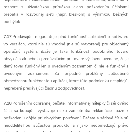
rozpore s užívateľskou príručkou alebo poškodením účinkami
prepätia v rozvodnej sieti (napr. bleskom) s výnimkou bežných
odchýlok.
7.17.
Predávajúci negarantuje plnú funkčnosť aplikačného softwaru
vo verziách, ktoré nie sú vhodné (nie sú vytvorené) pre objednaný
operačný systém, ibaže je taká funkčnosť podobného tovaru
obvyklá a ak nebolo predávajúcim pri tovare výslovne uvedené, že je
daný tovar funkčný len s uvedeným zoznamom či nie je funkčný s
uvedeným zoznamom. Za prípadné problémy spôsobené
obmedzenou funkčnosťou aplikácií, ktoré túto podmienku nespĺňajú,
nepreberá predávajúci žiadnu zodpovednosť.
7.18.
Porušením ochrannej pečate, informatívnej nálepky či sériového
čísla sa kupujúci vystavuje riziku zamietnutia reklamácie, ibaže k
poškodeniu dôjde pri obvyklom používaní. Pečate a sériové čísla sú
neoddeliteľnou súčasťou produktu a nijako neobmedzujú právo