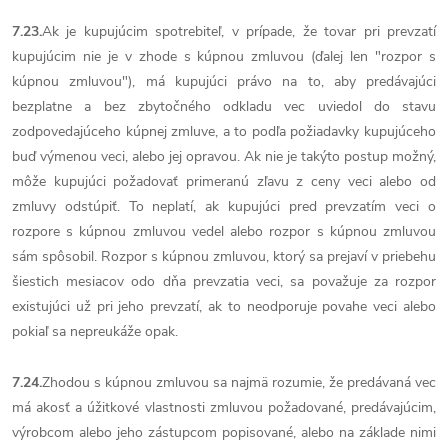
7.23.
Ak je kupujúcim spotrebiteľ, v prípade, že tovar pri prevzatí
kupujúcim nie je v zhode s kúpnou zmluvou (ďalej len "rozpor s
kúpnou zmluvou"), má kupujúci právo na to, aby predávajúci
bezplatne a bez zbytočného odkladu vec uviedol do stavu
zodpovedajúceho kúpnej zmluve, a to podľa požiadavky kupujúceho
buď výmenou veci, alebo jej opravou. Ak nie je takýto postup možný,
môže kupujúci požadovať primeranú zľavu z ceny veci alebo od
zmluvy odstúpiť. To neplatí, ak kupujúci pred prevzatím veci o
rozpore s kúpnou zmluvou vedel alebo rozpor s kúpnou zmluvou
sám spôsobil. Rozpor s kúpnou zmluvou, ktorý sa prejaví v priebehu
šiestich mesiacov odo dňa prevzatia veci, sa považuje za rozpor
existujúci už pri jeho prevzatí, ak to neodporuje povahe veci alebo
pokiaľ sa nepreukáže opak.
7.24.
Zhodou s kúpnou zmluvou sa najmä rozumie, že predávaná vec
má akosť a úžitkové vlastnosti zmluvou požadované, predávajúcim,
výrobcom alebo jeho zástupcom popisované, alebo na základe nimi