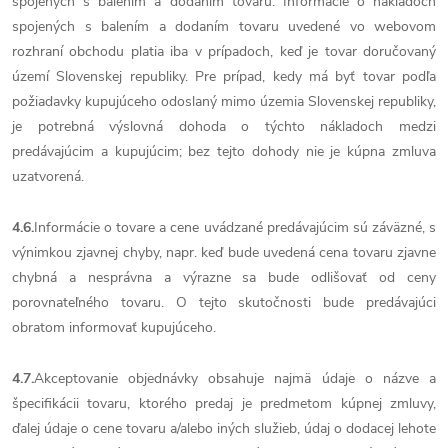
spojených s balením a dodaním tovaru. Informácie o nákladoch
spojených s balením a dodaním tovaru uvedené vo webovom
rozhraní obchodu platia iba v prípadoch, keď je tovar doručovaný
území Slovenskej republiky. Pre prípad, kedy má byť tovar podľa
požiadavky kupujúceho odoslaný mimo územia Slovenskej republiky,
je potrebná výslovná dohoda o týchto nákladoch medzi
predávajúcim a kupujúcim; bez tejto dohody nie je kúpna zmluva
uzatvorená.
4.6.
Informácie o tovare a cene uvádzané predávajúcim sú záväzné, s
výnimkou zjavnej chyby, napr. keď bude uvedená cena tovaru zjavne
chybná a nesprávna a výrazne sa bude odlišovať od ceny
porovnateľného tovaru. O tejto skutočnosti bude predávajúci
obratom informovať kupujúceho.
4.7.
Akceptovanie objednávky obsahuje najmä údaje o názve a
špecifikácii tovaru, ktorého predaj je predmetom kúpnej zmluvy,
ďalej údaje o cene tovaru a/alebo iných služieb, údaj o dodacej lehote