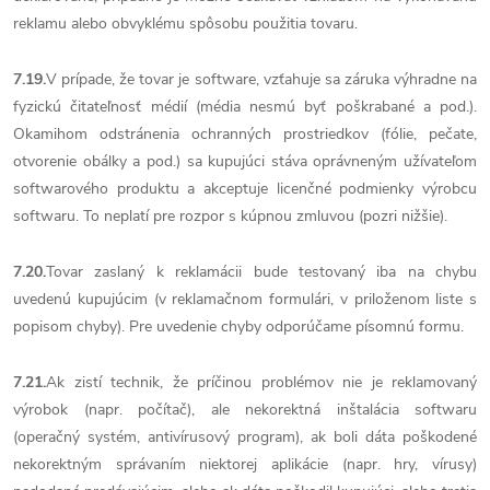
reklamu alebo obvyklému spôsobu použitia tovaru.
7.19.
V prípade, že tovar je software, vzťahuje sa záruka výhradne na
fyzickú čitateľnosť médií (média nesmú byť poškrabané a pod.).
Okamihom odstránenia ochranných prostriedkov (fólie, pečate,
otvorenie obálky a pod.) sa kupujúci stáva oprávneným užívateľom
softwarového produktu a akceptuje licenčné podmienky výrobcu
softwaru. To neplatí pre rozpor s kúpnou zmluvou (pozri nižšie).
7.20.
Tovar zaslaný k reklamácii bude testovaný iba na chybu
uvedenú kupujúcim (v reklamačnom formulári, v priloženom liste s
popisom chyby). Pre uvedenie chyby odporúčame písomnú formu.
7.21.
Ak zistí technik, že príčinou problémov nie je reklamovaný
výrobok (napr. počítač), ale nekorektná inštalácia softwaru
(operačný systém, antivírusový program), ak boli dáta poškodené
nekorektným správaním niektorej aplikácie (napr. hry, vírusy)