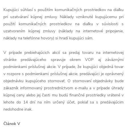
Kupujúci súhlasí s použitím komunikačných prostriedkov na diaľku
pri uzatváraní kúpnej zmluvy. Náklady vzniknuté kupujúcemu pri
použití komunikačných prostriedkov na diaľku v súvislosti s
uzatvorením kúpnej zmluvy (náklady na internetové pripojenie,
náklady na telefónne hovory) si hradí kupujúci sám.
V prípade prebiehajúcich akcií sa predaj tovaru na internetovej
stránke predávajúceho spravuje okrem VOP aj záväznými
podmienkami príslušnej akcie. V prípade, že kupujúci objedná tovar
v rozpore s podmienkami príslušnej akcie, predávajúci je oprávnený
objednávku kupujúceho stornovať. O stornovaní objednávky bude
zákazník informovaný prostredníctvom e-mailu a v prípade úhrady
kúpnej ceny alebo jej časti mu budú finančné prostriedky vrátené v
lehote do 14 dní na ním určený účet, pokiaľ sa s predávajúcim
nedohodne inak.
Článok V