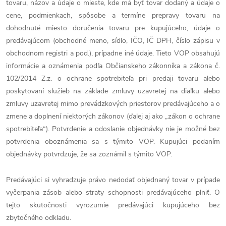
tovaru, názov a údaje o mieste, kde má byť tovar dodaný a údaje o
cene, podmienkach, spôsobe a termíne prepravy tovaru na
dohodnuté miesto doručenia tovaru pre kupujúceho, údaje o
predávajúcom (obchodné meno, sídlo, IČO, IČ DPH, číslo zápisu v
obchodnom registri a pod.), prípadne iné údaje. Tieto VOP obsahujú
informácie a oznámenia podľa Občianskeho zákonníka a zákona č.
102/2014 Z.z. o ochrane spotrebiteľa pri predaji tovaru alebo
poskytovaní služieb na základe zmluvy uzavretej na diaľku alebo
zmluvy uzavretej mimo prevádzkových priestorov predávajúceho a o
zmene a doplnení niektorých zákonov (ďalej aj ako „zákon o ochrane
spotrebiteľa“). Potvrdenie a odoslanie objednávky nie je možné bez
potvrdenia oboznámenia sa s týmito VOP. Kupujúci podaním
objednávky potvrdzuje, že sa zoznámil s týmito VOP.
Predávajúci si vyhradzuje právo nedodať objednaný tovar v prípade
vyčerpania zásob alebo straty schopnosti predávajúceho plniť. O
tejto skutočnosti vyrozumie predávajúci kupujúceho bez
zbytočného odkladu.