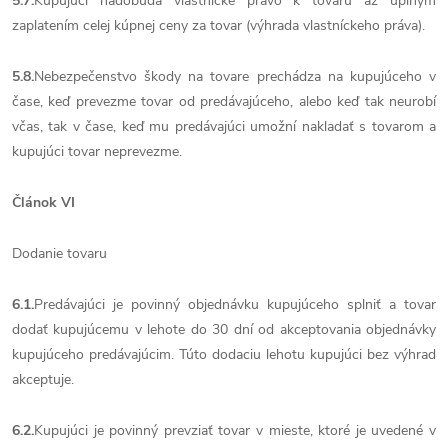
5.7.
Kupujúci nadobúda vlastnícke právo k tovaru až úplným
zaplatením celej kúpnej ceny za tovar (výhrada vlastníckeho práva).
5.8.
Nebezpečenstvo škody na tovare prechádza na kupujúceho v
čase, keď prevezme tovar od predávajúceho, alebo keď tak neurobí
včas, tak v čase, keď mu predávajúci umožní nakladať s tovarom a
kupujúci tovar neprevezme.
Článok VI
Dodanie tovaru
6.1.
Predávajúci je povinný objednávku kupujúceho splniť a tovar
dodať kupujúcemu v lehote do 30 dní od akceptovania objednávky
kupujúceho predávajúcim. Túto dodaciu lehotu kupujúci bez výhrad
akceptuje.
6.2.
Kupujúci je povinný prevziať tovar v mieste, ktoré je uvedené v