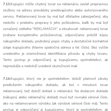
7.13.
Kupujúci môže chybný tovar na reklamáciu zaslať prepravnou
službou na adresu prevádzky predávajúceho alebo autorizovaného
servisu. Reklamovaný tovar by mal byť dôkladne zabezpečený, aby
nedošlo v priebehu prepravy k jeho poškodeniu, balík by mal byť
označený viditeľne "REKLAMÁCIA" a obsahovať: reklamovaný tovar
(vrátane kompletného príslušenstva), odporúčame priložiť kópiu
nákupného dokladu, podrobný popis chyby a dostatočné kontaktné
údaje kupujúceho (hlavne spiatočná adresa a tel. číslo). Bez vyššie
uvedeného je znemožnená identifikácia pôvodu aj chyby tovaru.
Tento postup je odporúčaný aj kupujúcemu spotrebiteľovi, ak
nepreukáže a nedoloží uvedené skutočnosti inak.
7.14.
Kupujúci, ktorý nie je spotrebiteľom, doloží platnosť záruky
predložením nákupného dokladu, ak bol v minulosti tovar
reklamovaný, tiež doloží doklad o reklamácii. Na dodacom doklade
(nákupný alebo reklamačný doklad) musí byť rovnaké sériové číslo,
ako na reklamovanom výrobku (ak výrobok sériové číslo má). Tento
postup je odporúčaný aj kupujúcemu, ktorý je spotrebiteľom, ak