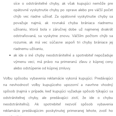
síce o odstrániteľné chyby, ak však kupujúci nemôže pre
opätovné vyskytnutie chyby po oprave alebo pre väčší počet
chýb vec riadne užívať. Za opätovné vyskytnutie chyby sa
považuje najmä, ak rovnaká chyba brániaca riadnemu
užívaniu, ktorá bola v záručnej dobe už najmenej dvakrát
odstraňovaná, sa vyskytne znovu. Väčším počtom chýb sa
rozumie, ak má vec súčasne aspoň tri chyby brániace jej
riadnemu užívaniu,
ak ide o iné chyby neodstrániteľné a spotrebiteľ nepožaduje
výmenu veci, má právo na primeranú zľavu z kúpnej ceny
alebo odstúpenie od kúpnej zmluvy.
Voľbu spôsobu vybavenia reklamácie vykoná kupujúci. Predávajúci
na nevhodnosť voľby kupujúceho upozorní a navrhne vhodný
spôsob (najmä v prípade, keď kupujúci vyžaduje spôsob týkajúci sa
odstrániteľnej chyby, ale predávajúci zistí, že ide o chybu
neodstrániteľnú). Ak spotrebiteľ nezvolí spôsob vybavenia
reklamácie predávajúcim poskytnutej primeranej lehote, zvolí ho