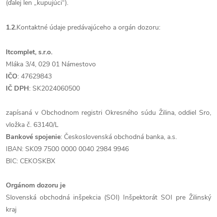
(ďalej len „kupujúci“).
1.2.
Kontaktné údaje predávajúceho a orgán dozoru:
Itcomplet, s.r.o.
Mláka 3/4, 029 01 Námestovo
IČO
: 47629843
IČ DPH
: SK2024060500
zapísaná v Obchodnom registri Okresného súdu Žilina, oddiel Sro,
vložka č. 63140/L
Bankové spojenie
: Československá obchodná banka, a.s.
IBAN: SK09 7500 0000 0040 2984 9946
BIC: CEKOSKBX
Orgánom dozoru je
Slovenská obchodná inšpekcia (SOI) Inšpektorát SOI pre Žilinský
kraj