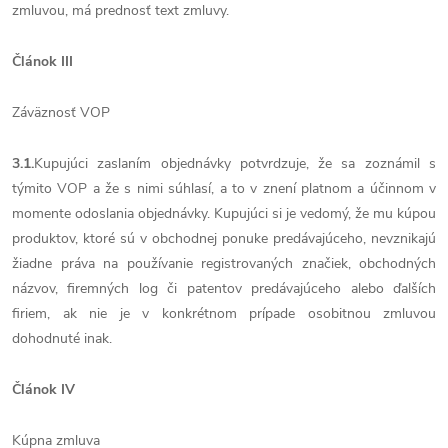
zmluvou, má prednosť text zmluvy.
Článok III
Záväznosť VOP
3.1.
Kupujúci zaslaním objednávky potvrdzuje, že sa zoznámil s
týmito VOP a že s nimi súhlasí, a to v znení platnom a účinnom v
momente odoslania objednávky. Kupujúci si je vedomý, že mu kúpou
produktov, ktoré sú v obchodnej ponuke predávajúceho, nevznikajú
žiadne práva na používanie registrovaných značiek, obchodných
názvov, firemných log či patentov predávajúceho alebo ďalších
firiem, ak nie je v konkrétnom prípade osobitnou zmluvou
dohodnuté inak.
Článok IV
Kúpna zmluva