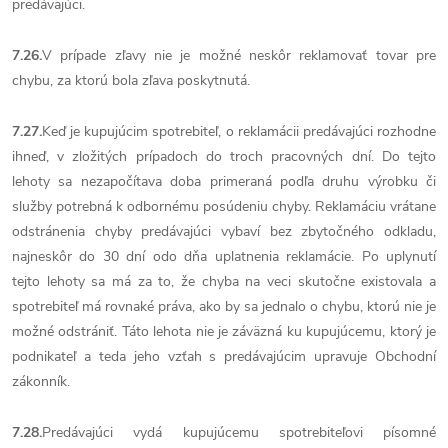
predávajúci.
7.26.
V prípade zľavy nie je možné neskôr reklamovať tovar pre
chybu, za ktorú bola zľava poskytnutá.
7.27.
Keď je kupujúcim spotrebiteľ, o reklamácii predávajúci rozhodne
ihneď, v zložitých prípadoch do troch pracovných dní. Do tejto
lehoty sa nezapočítava doba primeraná podľa druhu výrobku či
služby potrebná k odbornému posúdeniu chyby. Reklamáciu vrátane
odstránenia chyby predávajúci vybaví bez zbytočného odkladu,
najneskôr do 30 dní odo dňa uplatnenia reklamácie. Po uplynutí
tejto lehoty sa má za to, že chyba na veci skutočne existovala a
spotrebiteľ má rovnaké práva, ako by sa jednalo o chybu, ktorú nie je
možné odstrániť. Táto lehota nie je záväzná ku kupujúcemu, ktorý je
podnikateľ a teda jeho vzťah s predávajúcim upravuje Obchodní
zákonník.
7.28.
Predávajúci vydá kupujúcemu spotrebiteľovi písomné