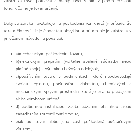
zákazníka tovar používať a manipulovať s ním v plnom rozsahu
toho, k čomu je tovar určený.
Ďalej sa záruka nevzťahuje na poškodenia vzniknuté (v prípade, že
takáto činnosť nie je činnosťou obvyklou a pritom nie je zakázaná v
priloženom návode na použitie):
a)mechanickým poškodením tovaru,
b)elektrickým prepätím (viditeľne spálené súčiastky alebo
plošné spoje) s výnimkou bežných odchýlok,
c)používaním tovaru v podmienkach, ktoré neodpovedajú
svojou teplotou, prašnosťou, vlhkosťou, chemickými a
mechanickými vplyvmi prostredia, ktoré je priamo predajcom
alebo výrobcom určené,
d)neodbornou inštaláciou, zaobchádzaním, obsluhou, alebo
zanedbaním starostlivosti o tovar,
e)ak bol tovar alebo jeho časť poškodená počítačovým
vírusom,