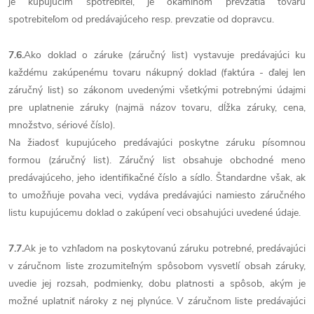
je kupujúcim spotrebiteľ, je okamihom prevzatia tovaru
spotrebiteľom od predávajúceho resp. prevzatie od dopravcu.
7.6.
Ako doklad o záruke (záručný list) vystavuje predávajúci ku
každému zakúpenému tovaru nákupný doklad (faktúra - ďalej len
záručný list) so zákonom uvedenými všetkými potrebnými údajmi
pre uplatnenie záruky (najmä názov tovaru, dĺžka záruky, cena,
množstvo, sériové číslo).
Na žiadosť kupujúceho predávajúci poskytne záruku písomnou
formou (záručný list). Záručný list obsahuje obchodné meno
predávajúceho, jeho identifikačné číslo a sídlo. Štandardne však, ak
to umožňuje povaha veci, vydáva predávajúci namiesto záručného
listu kupujúcemu doklad o zakúpení veci obsahujúci uvedené údaje.
7.7.
Ak je to vzhľadom na poskytovanú záruku potrebné, predávajúci
v záručnom liste zrozumiteľným spôsobom vysvetlí obsah záruky,
uvedie jej rozsah, podmienky, dobu platnosti a spôsob, akým je
možné uplatniť nároky z nej plynúce. V záručnom liste predávajúci