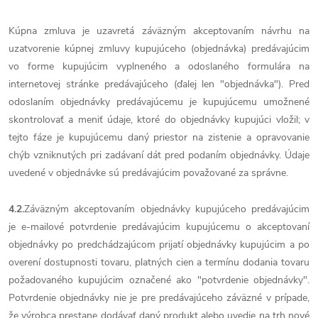
Kúpna zmluva je uzavretá záväzným akceptovaním návrhu na
uzatvorenie kúpnej zmluvy kupujúceho (objednávka) predávajúcim
vo forme kupujúcim vyplneného a odoslaného formulára na
internetovej stránke predávajúceho (ďalej len "objednávka"). Pred
odoslaním objednávky predávajúcemu je kupujúcemu umožnené
skontrolovať a meniť údaje, ktoré do objednávky kupujúci vložil; v
tejto fáze je kupujúcemu daný priestor na zistenie a opravovanie
chýb vzniknutých pri zadávaní dát pred podaním objednávky. Údaje
uvedené v objednávke sú predávajúcim považované za správne.
4.2.
Záväzným akceptovaním objednávky kupujúceho predávajúcim
je e-mailové potvrdenie predávajúcim kupujúcemu o akceptovaní
objednávky po predchádzajúcom prijatí objednávky kupujúcim a po
overení dostupnosti tovaru, platných cien a termínu dodania tovaru
požadovaného kupujúcim označené ako "potvrdenie objednávky".
Potvrdenie objednávky nie je pre predávajúceho záväzné v prípade,
že výrobca prestane dodávať daný produkt alebo uvedie na trh nové