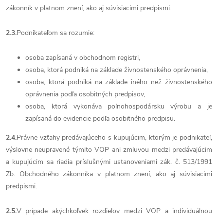
zákonník v platnom znení, ako aj súvisiacimi predpismi.
2.3.
Podnikateľom
sa rozumie:
osoba zapísaná v obchodnom registri,
osoba, ktorá podniká na základe živnostenského oprávnenia,
osoba, ktorá podniká na základe iného než živnostenského
oprávnenia podľa osobitných predpisov,
osoba, ktorá vykonáva poľnohospodársku výrobu a je
zapísaná do evidencie podľa osobitného predpisu.
2.4.
Právne vzťahy predávajúceho s kupujúcim, ktorým je podnikateľ,
výslovne neupravené týmito VOP ani zmluvou medzi predávajúcim
a kupujúcim sa riadia príslušnými ustanoveniami zák. č. 513/1991
Zb. Obchodného zákonníka v platnom znení, ako aj súvisiacimi
predpismi.
2.5.
V prípade akýchkoľvek rozdielov medzi VOP a individuálnou