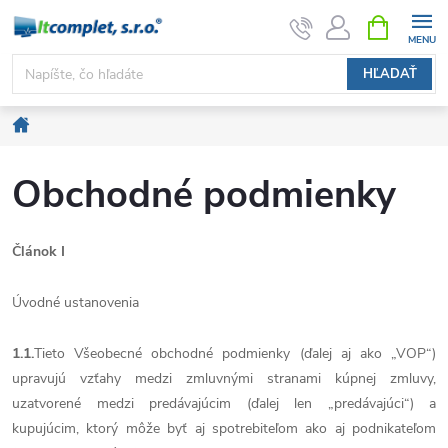
Prejsť
NÁKUPN
KOŠÍK
na
obsah
HĽADAŤ
Domov
Obchodné podmienky
Článok I
Úvodné ustanovenia
1.1.
Tieto Všeobecné obchodné podmienky (ďalej aj ako „VOP“)
upravujú vzťahy medzi zmluvnými stranami kúpnej zmluvy,
uzatvorené medzi predávajúcim (ďalej len „predávajúci“) a
kupujúcim, ktorý môže byť aj spotrebiteľom ako aj podnikateľom