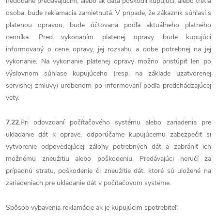
nedodané predávajúcim, alebo ak dáta poškodil kupujúci, alebo tretia
osoba, bude reklamácia zamietnutá. V prípade, že zákazník súhlasí s
platenou opravou, bude účtovaná podľa aktuálneho platného
cenníka. Pred vykonaním platenej opravy bude kupujúci
informovaný o cene opravy, jej rozsahu a dobe potrebnej na jej
vykonanie. Na vykonanie platenej opravy možno pristúpiť len po
výslovnom súhlase kupujúceho (resp. na základe uzatvorenej
servisnej zmluvy) urobenom po informovaní podľa predchádzajúcej
vety.
7.22.
Pri odovzdaní počítačového systému alebo zariadenia pre
ukladanie dát k oprave, odporúčame kupujúcemu zabezpečiť si
vytvorenie odpovedajúcej zálohy potrebných dát a zabrániť ich
možnému zneužitiu alebo poškodeniu. Predávajúci neručí za
prípadnú stratu, poškodenie či zneužitie dát, ktoré sú uložené na
zariadeniach pre ukladanie dát v počítačovom systéme.
Spôsob vybavenia reklamácie ak je kupujúcim spotrebiteľ: