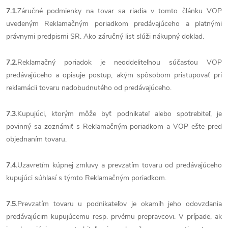
7.1.
Záručné podmienky na tovar sa riadia v tomto článku VOP
uvedeným Reklamačným poriadkom predávajúceho a platnými
právnymi predpismi SR. Ako záručný list slúži nákupný doklad.
7.2.
Reklamačný poriadok je neoddeliteľnou súčasťou VOP
predávajúceho a opisuje postup, akým spôsobom pristupovať pri
reklamácii tovaru nadobudnutého od predávajúceho.
7.3.
Kupujúci, ktorým môže byť podnikateľ alebo spotrebiteľ, je
povinný sa zoznámiť s Reklamačným poriadkom a VOP ešte pred
objednaním tovaru.
7.4.
Uzavretím kúpnej zmluvy a prevzatím tovaru od predávajúceho
kupujúci súhlasí s týmto Reklamačným poriadkom.
7.5.
Prevzatím tovaru u podnikateľov je okamih jeho odovzdania
predávajúcim kupujúcemu resp. prvému prepravcovi. V prípade, ak