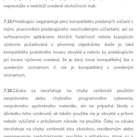
nepreukáže a nedoloží uvedené skutočnosti inak.
7.15.
Predávajúci negarantuje plnú kompatibilitu predaných súčastí s
inými, pracovníkmi predávajúceho neschválenými súčasťami, ani so
softwarovými aplikáciami, ktorých funkčnosť nebola kupujúcim
výslovne požadovaná v písomnej objednávke, ibaže je taká
kompatibilita podobného tovaru obvyklá a nebolo by predávajúcim
pri tovare výslovne uvedené, že je daný tovar kompatibilný iba s
uvedeným zoznamom či nie je kompatibilný s uvedeným
zoznamom.
7.16.
Záruka sa nevzťahuje na chyby vzniknuté použitím
nesprávneho alebo chybného programového vybavenia,
nesprávneho spotrebného materiálu, ani na prípadné škody v
dôsledku toho vzniknuté, ak takéto použitie nie je obvyklé a pritom
nebolo vylúčené v priloženom návode na použitie. Ďalej sa záruka
nevzťahuje na chyby vzniknuté zlou obsluhou, neodborným alebo
neprimeraným zaobchádzaním, použitím a inštaláciou, ktoré sú v