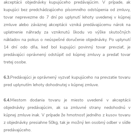
akceptácii objednávky kupujúceho predávajúcim. V prípade, ak
kupujúci bez predchádzajúceho písomného odstúpenia od zmluvy,
tovar neprevezme do 7 dní po uplynutí lehoty uvedenej v kúpnej
zmluve alebo záväznej akceptácii vzniká predávajúcemu nárok na
uplatnenie náhrady za vzniknutú škodu vo výške skutočných
nákladov na pokus o neúspešné doručenie objednávky. Po uplynutí
14 dní odo dňa, keď bol kupujúci povinný tovar prevziať, je
predávajúci oprávnený odstúpiť od kúpnej zmluvy a predať tovar
tretej osobe.
6.3.
Predávajúci je oprávnený vyzvať kupujúceho na prevzatie tovaru
pred uplynutím lehoty dohodnutej v kúpnej zmluve.
6.4.
Miestom dodania tovaru je miesto uvedené v akceptácii
objednávky predávajúcim, ak sa zmluvné strany nedohodnú v
kúpnej zmluve inak. V prípade že hmotnosť jedného z kusov tovaru
z objednávky presiahne 50kg, tak je možný len osobný odber v sídle
predávajúceho.