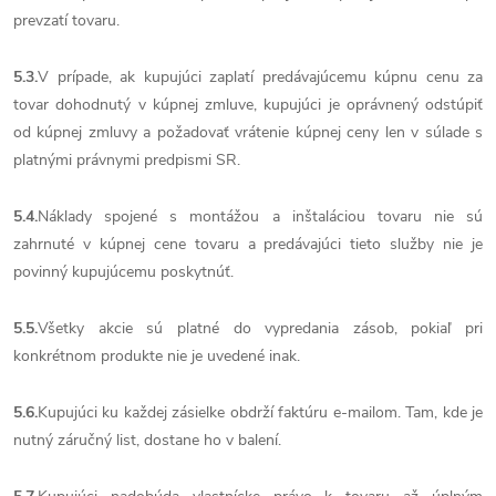
prevzatí tovaru.
5.3.
V prípade, ak kupujúci zaplatí predávajúcemu kúpnu cenu za
tovar dohodnutý v kúpnej zmluve, kupujúci je oprávnený odstúpiť
od kúpnej zmluvy a požadovať vrátenie kúpnej ceny len v súlade s
platnými právnymi predpismi SR.
5.4.
Náklady spojené s montážou a inštaláciou tovaru nie sú
zahrnuté v kúpnej cene tovaru a predávajúci tieto služby nie je
povinný kupujúcemu poskytnúť.
5.5.
Všetky akcie sú platné do vypredania zásob, pokiaľ pri
konkrétnom produkte nie je uvedené inak.
5.6.
Kupujúci ku každej zásielke obdrží faktúru e-mailom. Tam, kde je
nutný záručný list, dostane ho v balení.