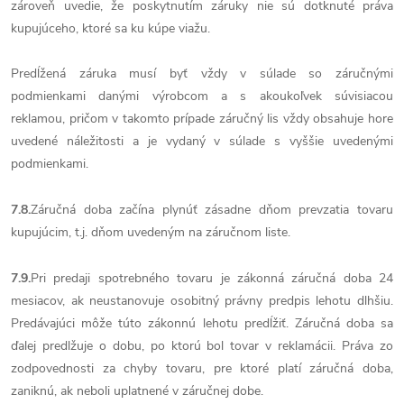
zároveň uvedie, že poskytnutím záruky nie sú dotknuté práva
kupujúceho, ktoré sa ku kúpe viažu.
Predĺžená záruka musí byť vždy v súlade so záručnými
podmienkami danými výrobcom a s akoukoľvek súvisiacou
reklamou, pričom v takomto prípade záručný lis vždy obsahuje hore
uvedené náležitosti a je vydaný v súlade s vyššie uvedenými
podmienkami.
7.8.
Záručná doba začína plynúť zásadne dňom prevzatia tovaru
kupujúcim, t.j. dňom uvedeným na záručnom liste.
7.9.
Pri predaji spotrebného tovaru je zákonná záručná doba 24
mesiacov, ak neustanovuje osobitný právny predpis lehotu dlhšiu.
Predávajúci môže túto zákonnú lehotu predĺžiť. Záručná doba sa
ďalej predlžuje o dobu, po ktorú bol tovar v reklamácii. Práva zo
zodpovednosti za chyby tovaru, pre ktoré platí záručná doba,
zaniknú, ak neboli uplatnené v záručnej dobe.