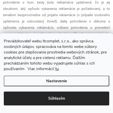
potvrdenie o tom, kedy bola reklamácia uplatnená, čo je jej
obsahom, aký spôsob vybavenia reklamácie je požadovaný, a to
emailom bezprostredne od prijatia reklamácie (v prípade osobného
uplatnenia je odovzdaný ihneď); ďalej potvrdenie o dátume a
spôsobe vybavenia reklamácie, vrátane potvrdenia o prevedení
opravy a dobe trvania reklamácie, prípadne odôvodnenie zamietnutia
reklamácie.
Prevádzkovateľ webu Itcomplet, s.r.o., ako správca
osobných údajov, spracováva na tomto webe súbory
cookies pre zlepšovanie prostredia webových stránok, pre
7.29.
Kupujúci má právo na úhradu nevyhnutných nákladov (najmä
analytické účely a pre cielenú reklamu. Ďalším
poštovného, ktoré uhradil pri odosielaní reklamovaného tovaru),
prechádzaním tohoto webu vyjadrujete súhlas s ich
ktoré mu vznikli v súvislosti s uplatnením oprávnených práv zo
používaním. Viac informácií
tu
.
zodpovednosti za chyby (odporúčame požiadať najneskôr do 30 dní
po vybavení reklamácie – zákonná lehota tým nie je dotknutá) a boli
Nastavenie
vynaložené skutočne a účelne. V prípade odstúpenia od zmluvy z
dôvodu chyby veci má spotrebiteľ tiež právo na úhradu nákladov k
tomuto odstúpeniu.
Súhlasím
7.30.
Pokiaľ kupujúci spotrebiteľ nie je spokojný so spôsobom,