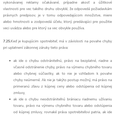
vykonávanej reklamy očakávané, prípadne akosť a úžitkové
vlastnosti pre vec takého druhu obvyklé, že odpovedá požiadavkám
právnych predpisov, je v tomu odpovedajúcom množstve, miere
alebo hmotnosti a zodpovedá účelu, ktorý predávajúci pre použitie
veci uvádza alebo pre ktorý sa vec obvykle používa.
7.25.
Keď je kupujúcim spotrebiteľ, má v závislosti na povahe chyby
pri uplatnení zákonnej záruky tieto práva:
ak ide o chybu odstrániteľnú, právo na bezplatné, riadne a
včasné odstránenie chyby, právo na výmenu chybného tovaru
alebo chybnej súčiastky, ak to nie je vzhľadom k povahe
chyby neúmerné. Ak nie je takýto postup možný, má právo na
primeranú zľavu z kúpnej ceny alebo odstúpenia od kúpnej
zmluvy,
ak ide o chybu neodstrániteľnú brániacu riadnemu užívaniu
tovaru, právo na výmenu chybného tovaru alebo odstúpenia
od kúpnej zmluvy, rovnaké práva spotrebiteľovi patria, ak ide