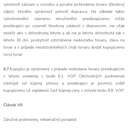
vyhotoviť záznam o rozsahu a povahe poškodenia tovaru (škodový
zápis), ktorého správnosť potvrdí dopravca. Na základe takto
vyhotoveného záznamu doručeného predávajúcemu môže
predávajúci po uzavretí škodovej udalosti s dopravcom, nie však
neskôr ako v dohodnutej lehote a ak nie je lehota dohodnutá tak v
lehote 30 dní, poskytnúť odstránenie nedostatku tovaru, zľavu na
tovar a v prípade neodstrániteľných chýb tovaru dodať kupujúcemu
nový tovar.
6.7.
Kupujúci je oprávnený v prípade nedodania tovaru predávajúcim
v lehote uvedenej v bode 6.1. VOP Obchodných podmienok
odstúpiť od kúpnej zmluvy a predávajúci je povinný vrátiť
kupujúcemu už zaplatenú časť kúpnej ceny v zmysle bodu 8.8. VOP.
Článok VII
Záručné podmienky, reklamačný poriadok