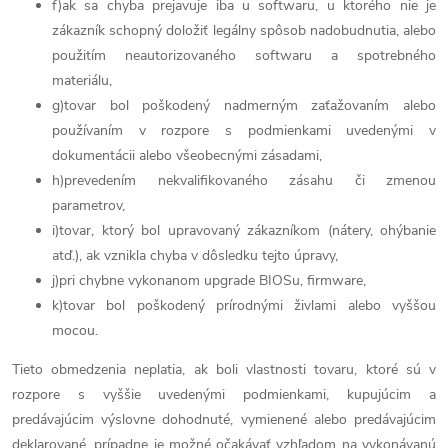
f)ak sa chyba prejavuje iba u softwaru, u ktorého nie je
zákazník schopný doložiť legálny spôsob nadobudnutia, alebo
použitím neautorizovaného softwaru a spotrebného
materiálu,
g)tovar bol poškodený nadmerným zaťažovaním alebo
používaním v rozpore s podmienkami uvedenými v
dokumentácii alebo všeobecnými zásadami,
h)prevedením nekvalifikovaného zásahu či zmenou
parametrov,
i)tovar, ktorý bol upravovaný zákazníkom (nátery, ohýbanie
atď.), ak vznikla chyba v dôsledku tejto úpravy,
j)pri chybne vykonanom upgrade BIOSu, firmware,
k)tovar bol poškodený prírodnými živlami alebo vyššou
mocou.
Tieto obmedzenia neplatia, ak boli vlastnosti tovaru, ktoré sú v
rozpore s vyššie uvedenými podmienkami, kupujúcim a
predávajúcim výslovne dohodnuté, vymienené alebo predávajúcim
deklarované, prípadne je možné očakávať vzhľadom na vykonávanú