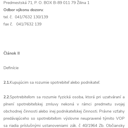
Predmestská 71, P. O. BOX B-89 011 79 Žilina 1
Odbor výkonu dozoru
:
tel. č. 041/7632 130/139
fax č. 041/7632 139
Článok II
Definície
2.1.
Kupujúcim
sa rozumie spotrebiteľ alebo podnikateľ.
2.2.
Spotrebiteľom
sa rozumie fyzická osoba, ktorá pri uzatváraní a
plnení spotrebiteľskej zmluvy nekoná v rámci predmetu svojej
obchodnej činnosti alebo inej podnikateľskej činnosti. Právne vzťahy
predávajúceho so spotrebiteľom výslovne neupravené týmito VOP
sa riadia príslušnými ustanoveniami zák. č 40/1964 Zb. Občiansky