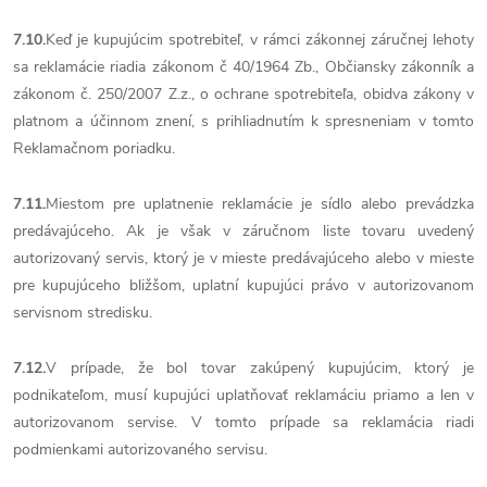
7.10.
Keď je kupujúcim spotrebiteľ, v rámci zákonnej záručnej lehoty
sa reklamácie riadia zákonom č 40/1964 Zb., Občiansky zákonník a
zákonom č. 250/2007 Z.z., o ochrane spotrebiteľa, obidva zákony v
platnom a účinnom znení, s prihliadnutím k spresneniam v tomto
Reklamačnom poriadku.
7.11.
Miestom pre uplatnenie reklamácie je sídlo alebo prevádzka
predávajúceho. Ak je však v záručnom liste tovaru uvedený
autorizovaný servis, ktorý je v mieste predávajúceho alebo v mieste
pre kupujúceho bližšom, uplatní kupujúci právo v autorizovanom
servisnom stredisku.
7.12.
V prípade, že bol tovar zakúpený kupujúcim, ktorý je
podnikateľom, musí kupujúci uplatňovať reklamáciu priamo a len v
autorizovanom servise. V tomto prípade sa reklamácia riadi
podmienkami autorizovaného servisu.