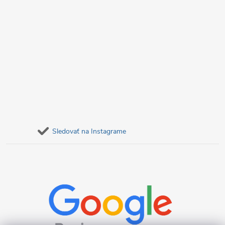
k
y
v
ý
p
i
s
Sledovať na Instagrame
u