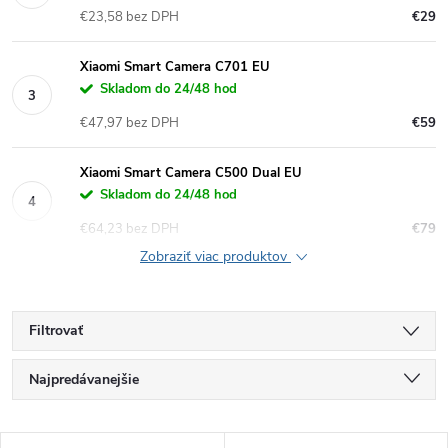
€23,58 bez DPH
€29
Xiaomi Smart Camera C701 EU
Skladom do 24/48 hod
€47,97 bez DPH
€59
Xiaomi Smart Camera C500 Dual EU
Skladom do 24/48 hod
€64,23 bez DPH
€79
Zobraziť viac produktov
Filtrovať
R
Najpredávanejšie
a
Najlacnejšie