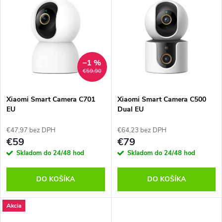
u
u
k
k
t
t
–1 %
o
€59,90
o
v
Xiaomi Smart Camera C701
Xiaomi Smart Camera C500
v
EU
Dual EU
€47,97 bez DPH
€64,23 bez DPH
€59
€79
Skladom do 24/48 hod
Skladom do 24/48 hod
DO KOŠÍKA
DO KOŠÍKA
Akcia