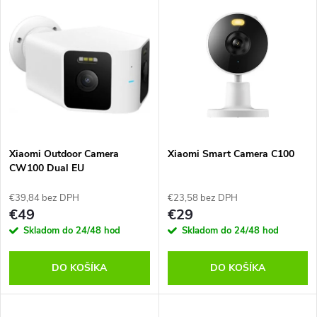
V
Najdrahšie
d
ý
Abecedne
e
p
n
i
i
s
e
Xiaomi Outdoor Camera
Xiaomi Smart Camera C100
CW100 Dual EU
p
p
€39,84 bez DPH
€23,58 bez DPH
r
€49
€29
r
Skladom do 24/48 hod
Skladom do 24/48 hod
o
o
DO KOŠÍKA
DO KOŠÍKA
d
d