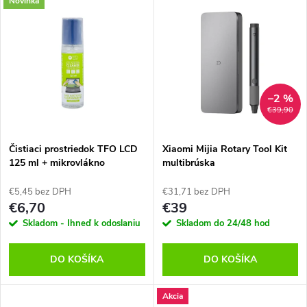
V
Novinka
Najdrahšie
d
ý
Abecedne
e
p
n
i
–2 %
€39,90
i
s
e
Čistiaci prostriedok TFO LCD
Xiaomi Mijia Rotary Tool Kit
125 ml + mikrovlákno
multibrúska
p
p
€5,45 bez DPH
€31,71 bez DPH
r
€6,70
€39
r
Skladom - Ihneď k odoslaniu
Skladom do 24/48 hod
o
o
DO KOŠÍKA
DO KOŠÍKA
d
d
Akcia