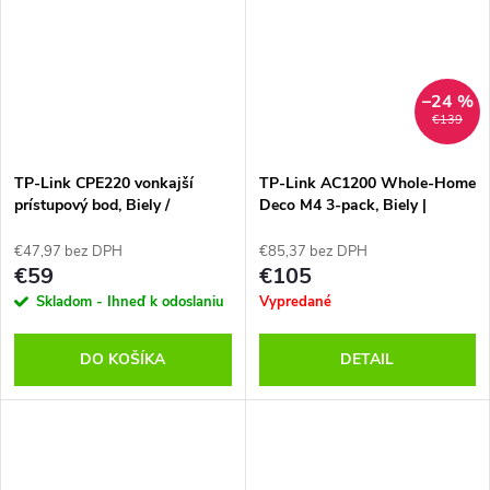
–24 %
€139
TP-Link CPE220 vonkajší
TP-Link AC1200 Whole-Home
prístupový bod, Biely /
Deco M4 3-pack, Biely |
Rozbalený
Rozbalené | Záruka 24M
€47,97 bez DPH
€85,37 bez DPH
€59
€105
Skladom - Ihneď k odoslaniu
Vypredané
DO KOŠÍKA
DETAIL