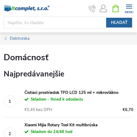
Prejsť
NÁKUPN
KOŠÍK
na
obsah
HĽADAŤ
Elektronika
Domácnosť
Najpredávanejšie
Čistiaci prostriedok TFO LCD 125 ml + mikrovlákno
Skladom - Ihneď k odoslaniu
€5,45 bez DPH
€6,70
Xiaomi Mijia Rotary Tool Kit multibrúska
Skladom do 24/48 hod