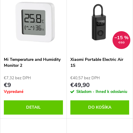
u
u
k
k
t
t
–15 %
o
€59
o
v
Mi Temperature and Humidity
Xiaomi Portable Electric Air
v
Monitor 2
1S
€7,32 bez DPH
€40,57 bez DPH
€9
€49,90
Vypredané
Skladom - Ihneď k odoslaniu
DETAIL
DO KOŠÍKA