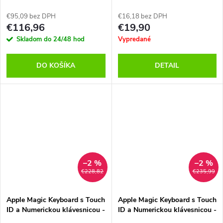
€95,09 bez DPH
€16,18 bez DPH
€116,96
€19,90
Skladom do 24/48 hod
Vypredané
DO KOŠÍKA
DETAIL
–2 %
–2 %
€228,82
€235,99
Apple Magic Keyboard s Touch
Apple Magic Keyboard s Touch
ID a Numerickou klávesnicou -
ID a Numerickou klávesnicou -
INT English - čierne klávesy
US English - čierne klávesy