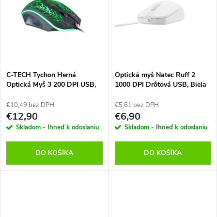
k
k
t
t
o
o
v
C-TECH Tychon Herná
Optická myš Natec Ruff 2
v
Optická Myš 3 200 DPI USB,
1000 DPI Drôtová USB, Biela
Čierna
€10,49 bez DPH
€5,61 bez DPH
€12,90
€6,90
Skladom - Ihneď k odoslaniu
Skladom - Ihneď k odoslaniu
DO KOŠÍKA
DO KOŠÍKA