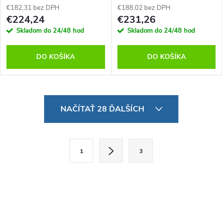
(USB-C), MXK83Z/A
(USB-C), MXK83LB/A
€182,31 bez DPH
€188,02 bez DPH
€224,24
€231,26
Skladom do 24/48 hod
Skladom do 24/48 hod
DO KOŠÍKA
DO KOŠÍKA
O
NAČÍTAŤ 28 ĎALŠÍCH
v
l
S
1
3
t
á
r
d
á
a
n
k