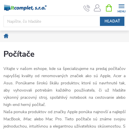
Prejsť
NÁKUPN
KOŠÍK
na
obsah
HĽADAŤ
Domov
Počítače
Vitajte v našom eshope, kde sa špecializujeme na predaj počítačov
najvyššej kvality od renomovaných značiek ako sú Apple, Acer a
Asus. Ponúkame širokú škálu produktov, ktoré sú navrhnuté tak,
aby vyhovovali potrebám každého používateľa, či už hľadáte
výkonný pracovný stroj, spoľahlivý notebook na cestovanie alebo
high-end herný počítač.
Naša ponuka produktov od značky Apple ponúka najnovší a najlepší
MacBook, iMac alebo Mac Pro. Tieto počítače sú známe svojou
jednoduchou, intuitívnou a elegantnou užívateľskou skúsenosťou. S