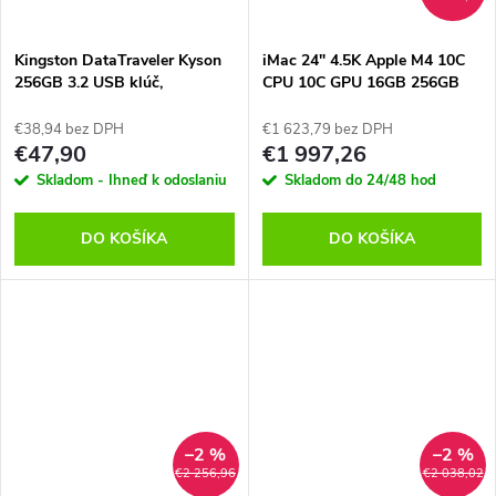
Kingston DataTraveler Kyson
iMac 24" 4.5K Apple M4 10C
256GB 3.2 USB klúč,
CPU 10C GPU 16GB 256GB
Strieborný
Zelený SK, MWUY3SL/A
€38,94 bez DPH
€1 623,79 bez DPH
€47,90
€1 997,26
Skladom - Ihneď k odoslaniu
Skladom do 24/48 hod
DO KOŠÍKA
DO KOŠÍKA
–2 %
–2 %
€2 256,96
€2 038,02