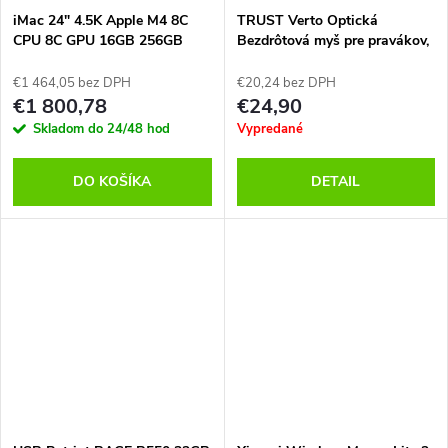
iMac 24" 4.5K Apple M4 8C
TRUST Verto Optická
CPU 8C GPU 16GB 256GB
Bezdrôtová myš pre pravákov,
Modrý SK, MWUF3SL/A
Čierna
€1 464,05 bez DPH
€20,24 bez DPH
€1 800,78
€24,90
Skladom do 24/48 hod
Vypredané
DO KOŠÍKA
DETAIL