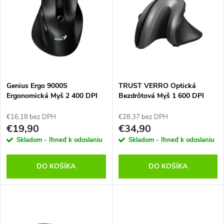
ý
Abecedne
e
p
n
i
i
s
e
Genius Ergo 9000S
TRUST VERRO Optická
Ergonomická Myš 2 400 DPI
Bezdrôtová Myš 1 600 DPI
p
USB+BT, Čierna
USB, Čierna
p
€16,18 bez DPH
€28,37 bez DPH
r
€19,90
€34,90
r
Skladom - Ihneď k odoslaniu
Skladom - Ihneď k odoslaniu
o
o
DO KOŠÍKA
DO KOŠÍKA
d
d
u
u