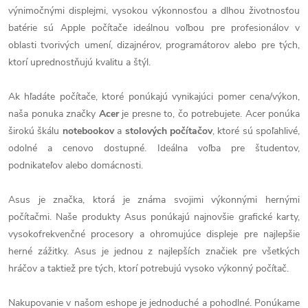
výnimočnými displejmi, vysokou výkonnosťou a dlhou životnosťou
batérie sú Apple počítače ideálnou voľbou pre profesionálov v
oblasti tvorivých umení, dizajnérov, programátorov alebo pre tých,
ktorí uprednostňujú kvalitu a štýl.
Ak hľadáte počítače, ktoré ponúkajú vynikajúci pomer cena/výkon,
naša ponuka značky
Acer
je presne to, čo potrebujete. Acer ponúka
širokú škálu
notebookov
a
stolových počítačov
, ktoré sú spoľahlivé,
odolné a cenovo dostupné. Ideálna voľba pre študentov,
podnikateľov alebo domácnosti.
Asus je značka, ktorá je známa svojimi výkonnými hernými
počítačmi. Naše produkty Asus ponúkajú najnovšie grafické karty,
vysokofrekvenčné procesory a ohromujúce displeje pre najlepšie
herné zážitky. Asus je jednou z najlepších značiek pre všetkých
hráčov a taktiež pre tých, ktorí potrebujú vysoko výkonný počítač.
Nakupovanie v našom eshope je jednoduché a pohodlné. Ponúkame