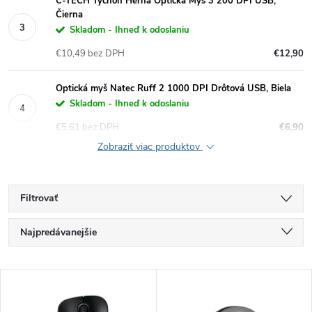
C-TECH Tychon Herná Optická Myš 3 200 DPI USB,
Čierna
Skladom - Ihneď k odoslaniu
€10,49 bez DPH
€12,90
Optická myš Natec Ruff 2 1000 DPI Drôtová USB, Biela
Skladom - Ihneď k odoslaniu
€5,61 bez DPH
€6,90
Zobraziť viac produktov
Filtrovať
R
Najpredávanejšie
a
Najlacnejšie
V
Najdrahšie
d