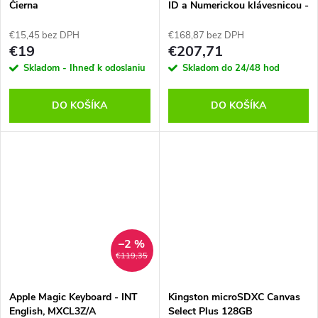
Čierna
ID a Numerickou klávesnicou -
US English - biele klávesy,
MXK73LB/A
€15,45 bez DPH
€168,87 bez DPH
€19
€207,71
Skladom - Ihneď k odoslaniu
Skladom do 24/48 hod
DO KOŠÍKA
DO KOŠÍKA
–2 %
€119,35
Apple Magic Keyboard - INT
Kingston microSDXC Canvas
English, MXCL3Z/A
Select Plus 128GB