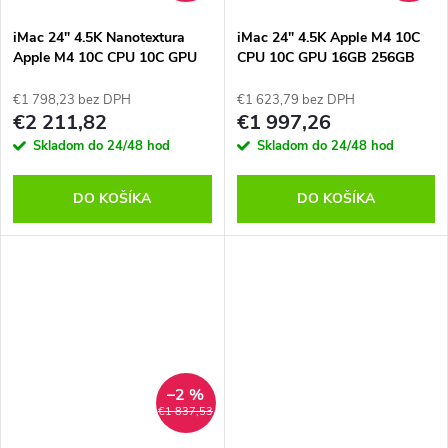
iMac 24" 4.5K Nanotextura
iMac 24" 4.5K Apple M4 10C
Apple M4 10C CPU 10C GPU
CPU 10C GPU 16GB 256GB
16GB 256GB Strieborný SK,
Modrý SK, MWV13SL/A
MD3H4SL/A
€1 798,23 bez DPH
€1 623,79 bez DPH
€2 211,82
€1 997,26
Skladom do 24/48 hod
Skladom do 24/48 hod
DO KOŠÍKA
DO KOŠÍKA
–2 %
€1 837,53