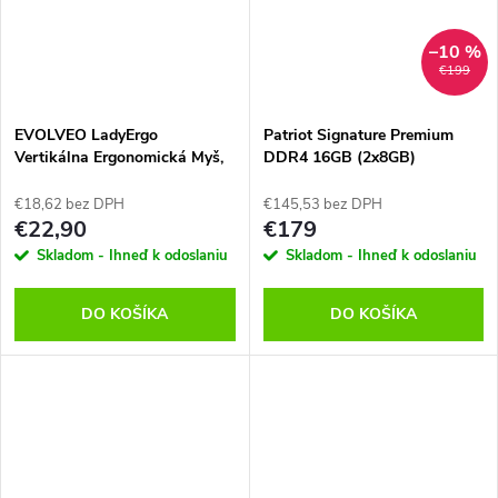
–10 %
€199
EVOLVEO LadyErgo
Patriot Signature Premium
Vertikálna Ergonomická Myš,
DDR4 16GB (2x8GB)
Čierna
3200MHz, PSP416G3200KH1
€18,62 bez DPH
€145,53 bez DPH
€22,90
€179
Skladom - Ihneď k odoslaniu
Skladom - Ihneď k odoslaniu
DO KOŠÍKA
DO KOŠÍKA