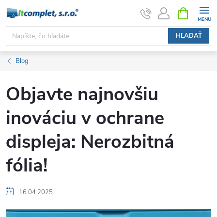
Prejsť
NÁKUPN
KOŠÍK
na
obsah
HĽADAŤ
Blog
Objavte najnovšiu
inováciu v ochrane
displeja: Nerozbitná
fólia!
16.04.2025