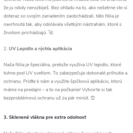
že ju nikdy nerozbiješ. Bez ohľadu na to, ako nešetrne ste si
doteraz so svojím zariadením zaobchádzali, táto fólia je
navrhnutá tak, aby odolávala všetkým nástrahám, ktoré s
životom prichádzajú. 🚀
2.
UV Lepidlo a rýchla aplikácia
Naša fólia je špeciálna, pretože využíva UV lepidlo, ktoré
tuhne pod UV svetlom. To zabezpečuje dokonalé priľnutie a
ochranu. Príďte k nám a využite špičkovú aplikáciu, ktorú
máme na predajni – a to na počkanie! Vytvorte si tak
bezproblémovú ochranu už za pár minút. ⏰
3.
Sklenené vlákna pre extra odolnosť