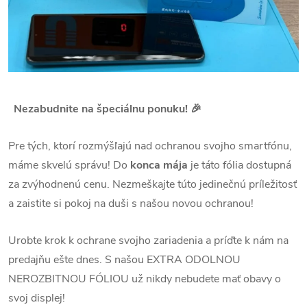
Nezabudnite na špeciálnu ponuku! 🎉
Pre tých, ktorí rozmýšľajú nad ochranou svojho smartfónu,
máme skvelú správu! Do
konca mája
je táto fólia dostupná
za zvýhodnenú cenu. Nezmeškajte túto jedinečnú príležitosť
a zaistite si pokoj na duši s našou novou ochranou!
Urobte krok k ochrane svojho zariadenia a príďte k nám na
predajňu ešte dnes. S našou EXTRA ODOLNOU
NEROZBITNOU FÓLIOU už nikdy nebudete mať obavy o
svoj displej!