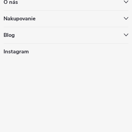
O nás
p
ä
Nakupovanie
t
Blog
i
Instagram
e