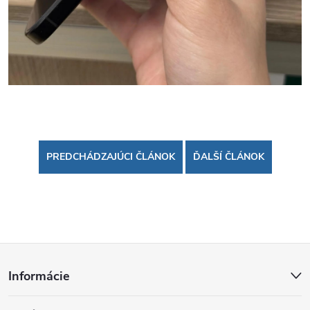
PREDCHÁDZAJÚCI ČLÁNOK
ĎALŠÍ ČLÁNOK
Z
Informácie
á