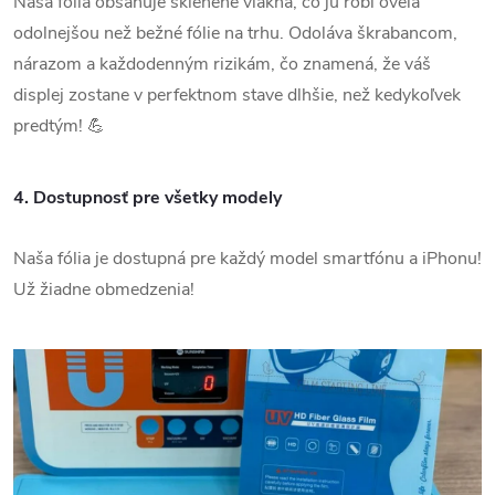
Naša fólia obsahuje sklenené vlákna, čo ju robí oveľa
odolnejšou než bežné fólie na trhu. Odoláva škrabancom,
nárazom a každodenným rizikám, čo znamená, že váš
displej zostane v perfektnom stave dlhšie, než kedykoľvek
predtým! 💪
4.
Dostupnosť pre všetky modely
Naša fólia je dostupná pre každý model smartfónu a iPhonu!
Už žiadne obmedzenia!