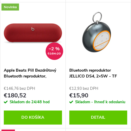
d
Novinka
u
u
k
k
t
t
–2 %
o
€184,20
o
v
Apple Beats Pill Bezdrôtový
Bluetooth reproduktor
v
Bluetooth reproduktor,
JELLICO DS4, 2×5W - TF
Červený
karta, USB, mikrofón
€146,76 bez DPH
€12,93 bez DPH
€180,52
€15,90
Skladom do 24/48 hod
Skladom - Ihneď k odoslaniu
DO KOŠÍKA
DETAIL