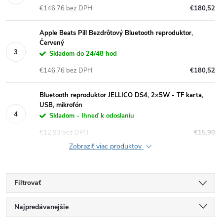
€146,76 bez DPH
€180,52
Apple Beats Pill Bezdrôtový Bluetooth reproduktor,
Červený
Skladom do 24/48 hod
€146,76 bez DPH
€180,52
Bluetooth reproduktor JELLICO DS4, 2×5W - TF karta,
USB, mikrofón
Skladom - Ihneď k odoslaniu
€12,93 bez DPH
€15,90
Zobraziť viac produktov
Filtrovať
R
Najpredávanejšie