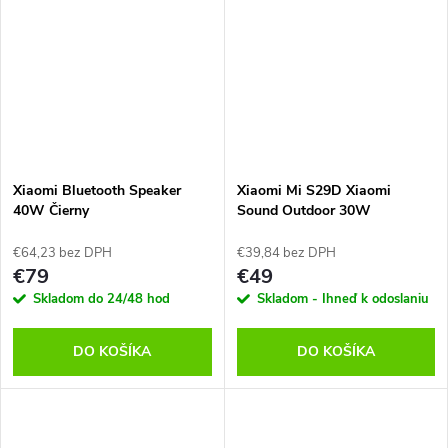
Xiaomi Bluetooth Speaker
Xiaomi Mi S29D Xiaomi
40W Čierny
Sound Outdoor 30W
Bezdrôtový Reproduktor,
Čierny
€64,23 bez DPH
€39,84 bez DPH
€79
€49
Skladom do 24/48 hod
Skladom - Ihneď k odoslaniu
DO KOŠÍKA
DO KOŠÍKA