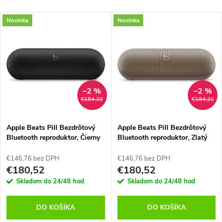
a
Najlacnejšie
V
Novinka
Novinka
Najdrahšie
d
ý
Abecedne
e
p
n
i
–2 %
–2 %
€184,20
€184,20
i
s
e
Apple Beats Pill Bezdrôtový
Apple Beats Pill Bezdrôtový
Bluetooth reproduktor, Čierny
Bluetooth reproduktor, Zlatý
p
p
€146,76 bez DPH
€146,76 bez DPH
r
€180,52
€180,52
r
Skladom do 24/48 hod
Skladom do 24/48 hod
o
o
DO KOŠÍKA
DO KOŠÍKA
d