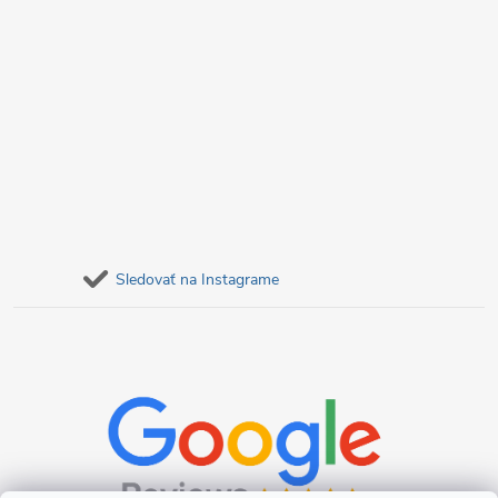
y
v
ý
p
i
s
Sledovať na Instagrame
u