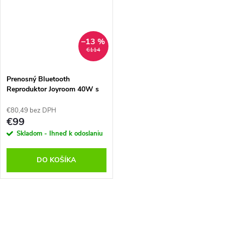
–13 %
€114
Prenosný Bluetooth
Reproduktor Joyroom 40W s
farebným LED podsvietením
€80,49 bez DPH
€99
Skladom - Ihneď k odoslaniu
DO KOŠÍKA
O