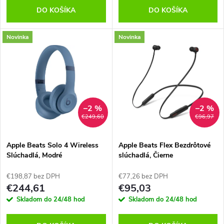
o
DO KOŠÍKA
DO KOŠÍKA
d
d
Novinka
Novinka
u
u
k
k
t
t
–2 %
–2 %
o
€249,60
€96,97
o
v
Apple Beats Solo 4 Wireless
Apple Beats Flex Bezdrôtové
v
Slúchadlá, Modré
slúchadlá, Čierne
€198,87 bez DPH
€77,26 bez DPH
€244,61
€95,03
Skladom do 24/48 hod
Skladom do 24/48 hod