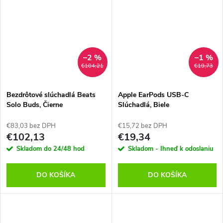
–2 %
–1 %
€104,21
€19,73
Bezdrôtové slúchadlá Beats
Apple EarPods USB-C
Solo Buds, Čierne
Slúchadlá, Biele
€83,03 bez DPH
€15,72 bez DPH
€102,13
€19,34
Skladom do 24/48 hod
Skladom - Ihneď k odoslaniu
DO KOŠÍKA
DO KOŠÍKA