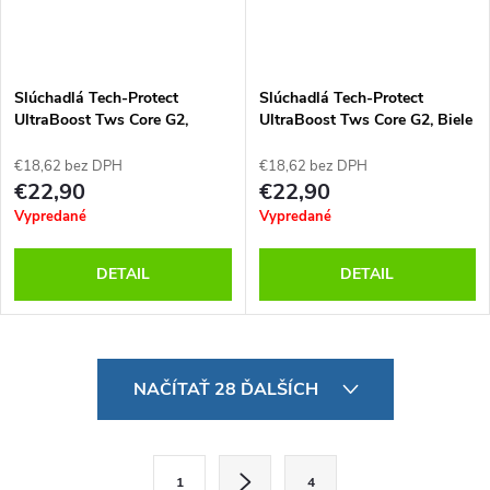
Slúchadlá Tech-Protect
Slúchadlá Tech-Protect
UltraBoost Tws Core G2,
UltraBoost Tws Core G2, Biele
Čierne
€18,62 bez DPH
€18,62 bez DPH
€22,90
€22,90
Vypredané
Vypredané
DETAIL
DETAIL
O
NAČÍTAŤ 28 ĎALŠÍCH
v
l
S
1
4