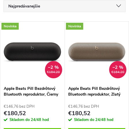
R
Najpredávanejšie
a
Najlacnejšie
V
Novinka
Novinka
Najdrahšie
d
ý
Abecedne
e
p
n
i
–2 %
–2 %
€184,20
€184,20
i
s
e
Apple Beats Pill Bezdrôtový
Apple Beats Pill Bezdrôtový
Bluetooth reproduktor, Čierny
Bluetooth reproduktor, Zlatý
p
p
€146,76 bez DPH
€146,76 bez DPH
r
€180,52
€180,52
r
Skladom do 24/48 hod
Skladom do 24/48 hod
o