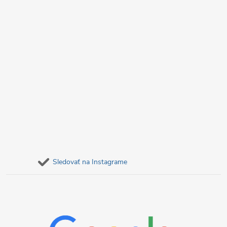
e
v
ý
p
i
s
u
Sledovať na Instagrame