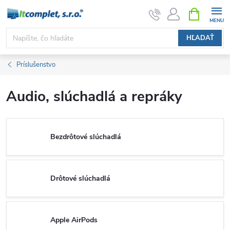
Prejsť
NÁKUPN
KOŠÍK
na
obsah
HĽADAŤ
Príslušenstvo
Audio, slúchadlá a repráky
Bezdrôtové slúchadlá
Drôtové slúchadlá
Apple AirPods