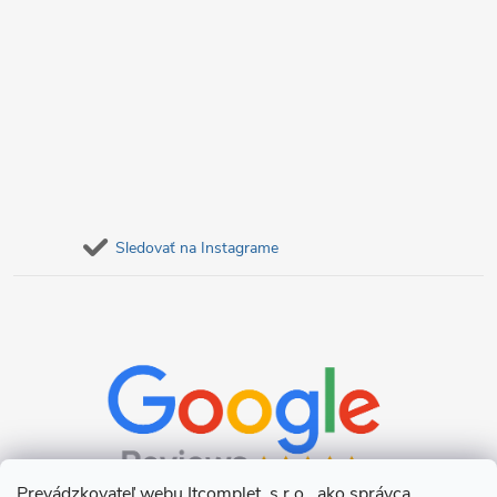
Sledovať na Instagrame
Prevádzkovateľ webu Itcomplet, s.r.o., ako správca