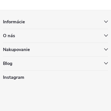
Z
Informácie
á
O nás
p
ä
Nakupovanie
t
Blog
i
Instagram
e