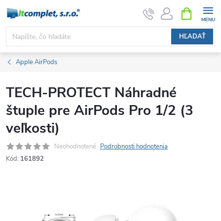
Prejsť
NÁKUPN
KOŠÍK
na
obsah
HĽADAŤ
Apple AirPods
TECH-PROTECT Náhradné
štuple pre AirPods Pro 1/2 (3
veľkosti)
Neohodnotené
Podrobnosti hodnotenia
Kód:
161892