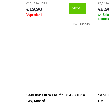
€16,18 bez DPH
€7,24 b
€19,90
DETAIL
€8,9
Vypredané
Skl
k odosl
Kód:
150043
SanDisk Ultra Flair™ USB 3.0 64
SanDi
GB, Modrá
GB