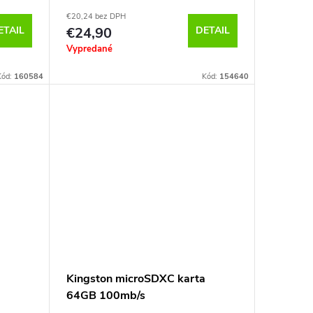
€20,24 bez DPH
ETAIL
€24,90
DETAIL
Vypredané
Kód:
160584
Kód:
154640
Kingston microSDXC karta
64GB 100mb/s