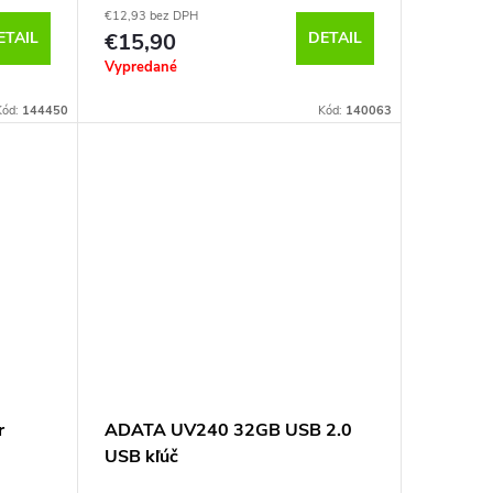
€12,93 bez DPH
ETAIL
€15,90
DETAIL
Vypredané
Kód:
144450
Kód:
140063
r
ADATA UV240 32GB USB 2.0
USB kľúč