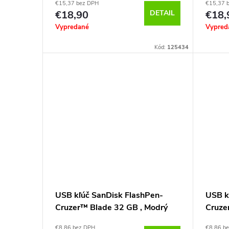
€15,37 bez DPH
€15,37 
€18,90
DETAIL
€18,
Vypredané
Vypred
Kód:
125434
USB kľúč SanDisk FlashPen-
USB k
Cruzer™ Blade 32 GB , Modrý
Cruze
€8,86 bez DPH
€8,86 b