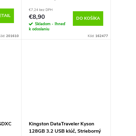
€7,24 bez DPH
ETAIL
€8,90
DO KOŠÍKA
Skladom - Ihneď
k odoslaniu
Kód:
201610
Kód:
162477
oSDXC
Kingston DataTraveler Kyson
128GB 3.2 USB klúč, Strieborný