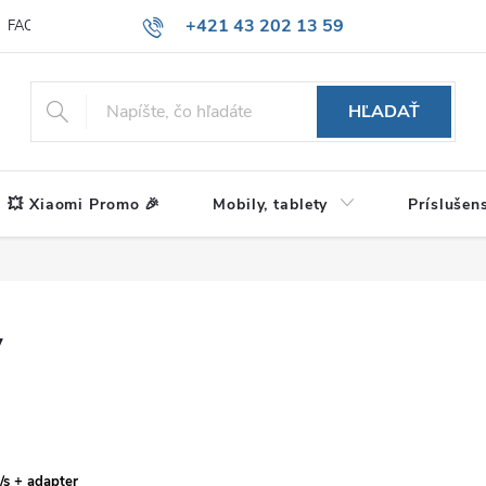
+421 43 202 13 59
FAQ
Blog
HĽADAŤ
💥 Xiaomi Promo 🎉
Mobily, tablety
Príslušen
y
s + adapter