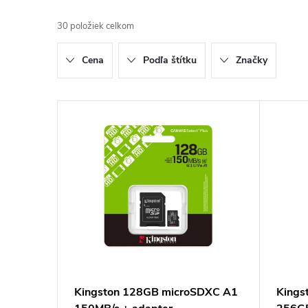
a
30
položiek celkom
d
Cena
Podľa štítku
Značky
e
n
V
i
ý
e
p
p
i
r
s
o
p
Kingston 128GB microSDXC A1
Kings