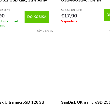
 3.2 USB klúč, Strieborný
USB-A/USB-C, Čierny
bez DPH
€14,55 bez DPH
90
€17,90
D
DO KOŠÍKA
adom - Ihneď
Vypredané
aniu
Kód:
217035
sk Ultra microSD 128GB
SanDisk Ultra microSD 2