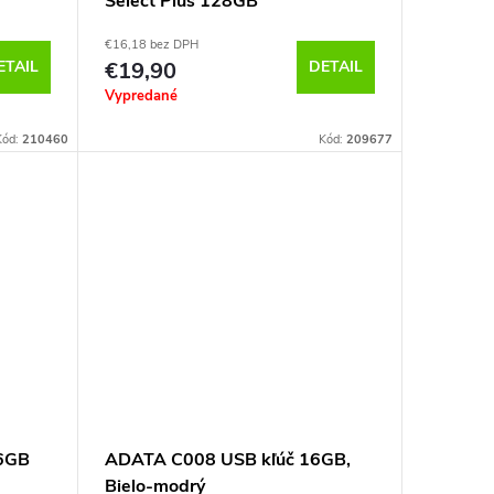
Select Plus 128GB
€16,18 bez DPH
ETAIL
€19,90
DETAIL
Vypredané
Kód:
210460
Kód:
209677
56GB
ADATA C008 USB kľúč 16GB,
Bielo-modrý