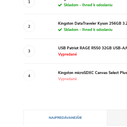
Skladom - Ihneď k odoslaniu
Kingston DataTraveler Kyson 256GB 3.2
Skladom - Ihneď k odoslaniu
USB Patriot RAGE R550 32GB USB-A/U
Vypredané
Kingston microSDXC Canvas Select Pl
Vypredané
R
NAJPREDÁVANEJŠIE