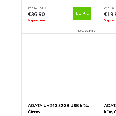
€30 bez DPH
€16,18 
€36,90
DETAIL
€19,
Vypredané
Vypred
Kód:
202459
ADATA UV240 32GB USB kľúč,
ADAT
Čierny
kľúč, 