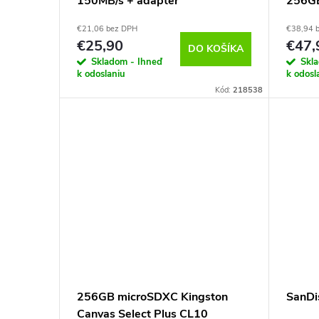
d
150MB/s + adapter
256GB
r
€21,06 bez DPH
€38,94 
u
o
€25,90
€47,
DO KOŠÍKA
Skladom - Ihneď
Skl
k
d
k odoslaniu
k odosl
Kód:
218538
t
u
o
k
v
t
o
v
256GB microSDXC Kingston
SanDi
Canvas Select Plus CL10