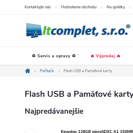
Prejsť
Kontaktujte nás
Hodnotenie obchodu
Na splátky
na
obsah
♻️ Servis a opravy ♻️
🔥 Výpredaj 🔥
Počítače
Flash USB a Pamäťové karty
Domov
Flash USB a Pamäťové kart
Najpredávanejšie
Kingston 128GB microSDXC A1 150MB/