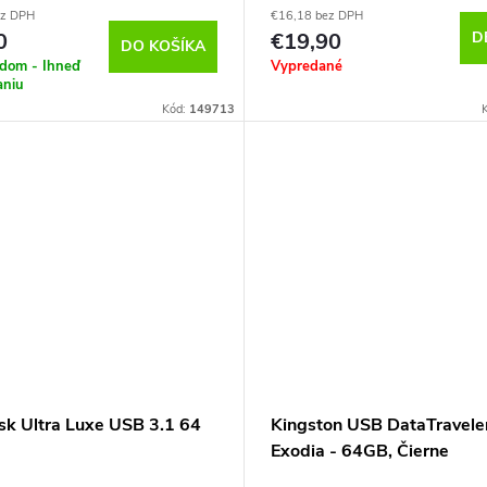
ez DPH
€16,18 bez DPH
0
€19,90
D
DO KOŠÍKA
adom - Ihneď
Vypredané
aniu
Kód:
149713
sk Ultra Luxe USB 3.1 64
Kingston USB DataTravele
Exodia - 64GB, Čierne