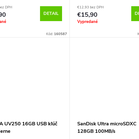
bez DPH
€12,93 bez DPH
90
DETAIL
€15,90
D
ané
Vypredané
Kód:
160587
A UV250 16GB USB kľúč
SanDisk Ultra microSDXC
ierne
128GB 100MB/s