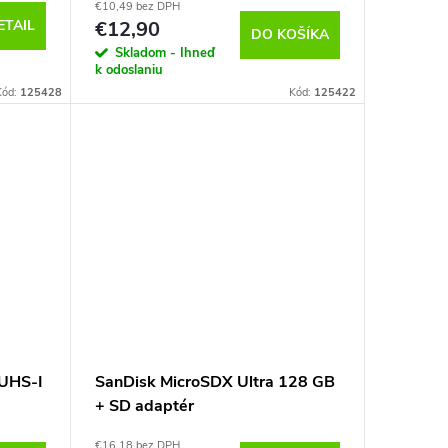
€10,49 bez DPH
ETAIL
€12,90
DO KOŠÍKA
Skladom - Ihneď
k odoslaniu
Kód:
125428
Kód:
125422
UHS-I
SanDisk MicroSDX Ultra 128 GB
+ SD adaptér
€16,18 bez DPH