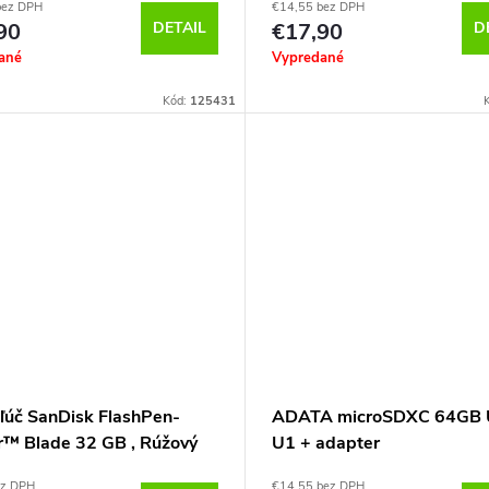
bez DPH
€14,55 bez DPH
90
DETAIL
€17,90
D
ané
Vypredané
Kód:
125431
ľúč SanDisk FlashPen-
ADATA microSDXC 64GB 
r™ Blade 32 GB , Rúžový
U1 + adapter
ez DPH
€14,55 bez DPH