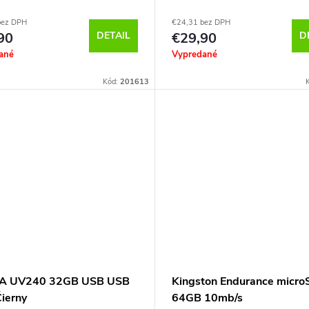
bez DPH
€24,31 bez DPH
90
DETAIL
€29,90
D
ané
Vypredané
Kód:
201613
A UV240 32GB USB USB
Kingston Endurance micr
Čierny
64GB 10mb/s