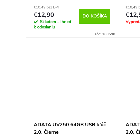
€10,49 bez DPH
€10,49 
€12,90
€12,
DO KOŠÍKA
Skladom - Ihneď
Vypred
k odoslaniu
Kód:
160590
ADATA UV250 64GB USB kľúč
ADAT
2.0, Čierne
2.0, Č