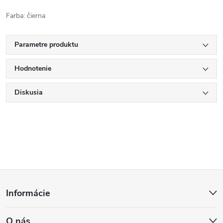
Farba: čierna
Parametre produktu
Hodnotenie
Diskusia
Z
Informácie
á
O nás