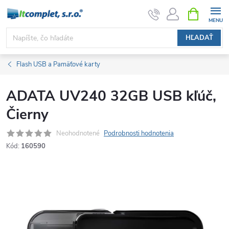
Prejsť
NÁKUPN
KOŠÍK
na
obsah
HĽADAŤ
Flash USB a Pamäťové karty
ADATA UV240 32GB USB kľúč,
Čierny
Neohodnotené
Podrobnosti hodnotenia
Kód:
160590