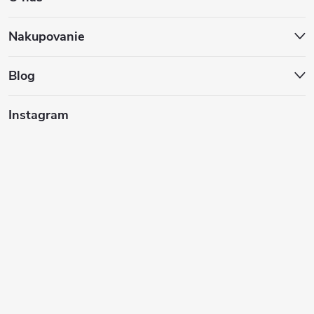
p
ä
Nakupovanie
t
Blog
i
Instagram
e