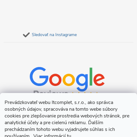
p
i
s
Sledovať na Instagrame
u
Prevádzkovateľ webu Itcomplet, s.r.o., ako správca
osobných údajov, spracováva na tomto webe súbory
cookies pre zlepšovanie prostredia webových stránok, pre
analytické účely a pre cielenú reklamu. Ďalším
prechádzaním tohoto webu vyjadrujete súhlas s ich
používaním. Viac informácií
tu
.