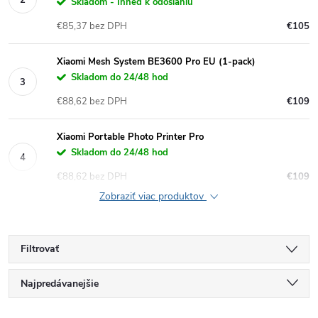
Skladom - Ihneď k odoslaniu
€85,37 bez DPH
€105
Xiaomi Mesh System BE3600 Pro EU (1-pack)
Skladom do 24/48 hod
€88,62 bez DPH
€109
Xiaomi Portable Photo Printer Pro
Skladom do 24/48 hod
€88,62 bez DPH
€109
Zobraziť viac produktov
Filtrovať
R
Najpredávanejšie
Najlacnejšie