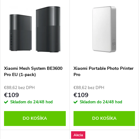
d
u
u
k
k
t
t
o
o
v
Xiaomi Mesh System BE3600
Xiaomi Portable Photo Printer
v
Pro EU (1-pack)
Pro
€88,62 bez DPH
€88,62 bez DPH
€109
€109
Skladom do 24/48 hod
Skladom do 24/48 hod
DO KOŠÍKA
DO KOŠÍKA
Akcia