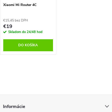
Xiaomi Mi Router 4C
€15,45 bez DPH
€19
Skladom do 24/48 hod
DO KOŠÍKA
O
v
l
Z
á
Informácie
d