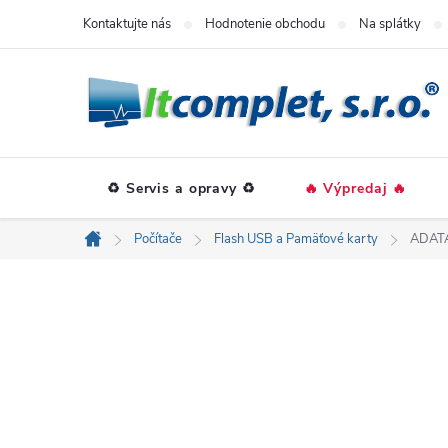
Prejsť
Kontaktujte nás
Hodnotenie obchodu
Na splátky
na
obsah
♻️ Servis a opravy ♻️
🔥 Výpredaj 🔥
Počítače
Flash USB a Pamäťové karty
ADATA
Domov