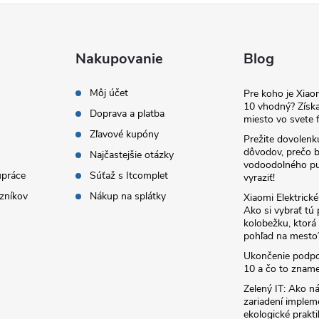
Nakupovanie
Blog
Môj účet
Pre koho je Xia
10 vhodný? Získa
Doprava a platba
miesto vo svete f
Zľavové kupóny
Prežite dovolenk
dôvodov, prečo 
Najčastejšie otázky
vodoodolného pu
upráce
Súťaž s Itcomplet
vyraziť!
zníkov
Nákup na splátky
Xiaomi Elektrick
Ako si vybrať tú
kolobežku, ktor
pohľad na mesto
Ukončenie podp
10 a čo to zname
Zelený IT: Ako ná
zariadení implem
ekologické prakti