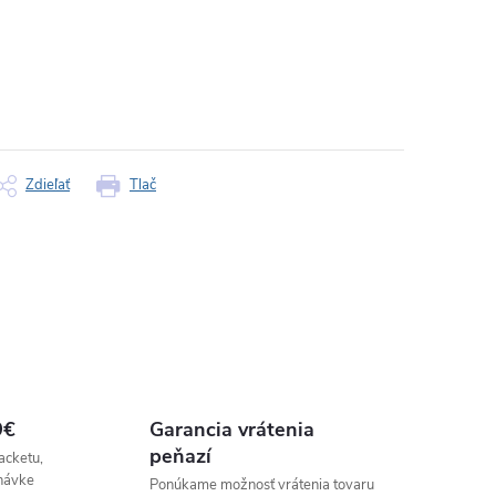
Zdieľať
Tlač
9€
Garancia vrátenia
peňazí
acketu,
návke
Ponúkame možnosť vrátenia tovaru