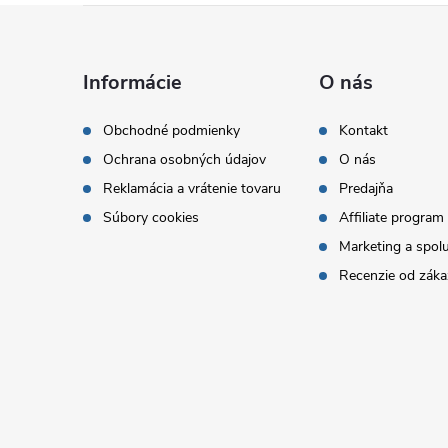
Z
á
Informácie
O nás
p
Obchodné podmienky
Kontakt
Ochrana osobných údajov
O nás
ä
Reklamácia a vrátenie tovaru
Predajňa
t
Súbory cookies
Affiliate program
Marketing a spol
i
Recenzie od záka
e