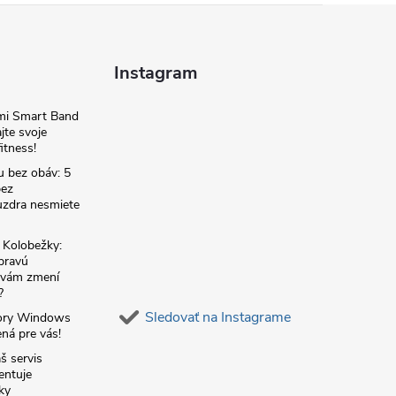
Instagram
omi Smart Band
jte svoje
itness!
u bez obáv: 5
bez
zdra nesmiete
é Kolobežky:
 pravú
á vám zmení
?
Sledovať na Instagrame
ory Windows
ná pre vás!
š servis
entuje
ky