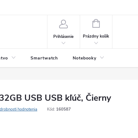
NÁKUPNÝ
KOŠÍK
Prázdny košík
Prihlásenie
stvo
Smartwatch
Notebooky
Počítač
2GB USB USB kľúč, Čierny
drobnosti hodnotenia
Kód:
160587