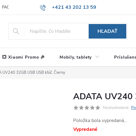
+421 43 202 13 59
FAQ
Blog
HĽADAŤ
💥 Xiaomi Promo 🎉
Mobily, tablety
Príslušen
 UV240 32GB USB USB kľúč, Čierny
ADATA UV240 3
Neohodnotené
Po
Položka bola vypredaná…
Vypredané