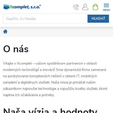
Prejsť
NÁKUPN
KOŠÍK
na
obsah
HĽADAŤ
Domov
O nás
Vitajte v Itcomplet – vašom spoľahlivom partnerovi v oblasti
moderných technológií a inovácií! Sme dynamická firma zameraná
na poskytovanie komplexných riešení v oblasti IT, mobilných
zariadení a digitálnych služieb. Naša misia je prinášať našim
zákazníkom najnovšie technológie a najvyššiu kvalitu služieb, ktoré
naplnia ich očakávania a potreby.
Naša vízia a hodnoty