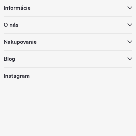
Z
Informácie
á
O nás
p
ä
Nakupovanie
t
Blog
i
Instagram
e