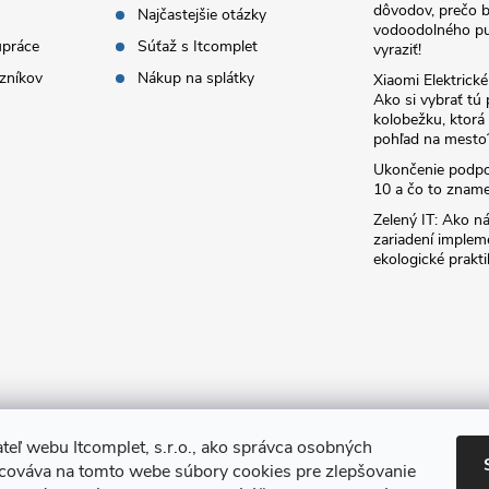
dôvodov, prečo 
Najčastejšie otázky
vodoodolného pu
upráce
Súťaž s Itcomplet
vyraziť!
zníkov
Nákup na splátky
Xiaomi Elektrick
Ako si vybrať tú
kolobežku, ktor
pohľad na mesto
Ukončenie podp
10 a čo to zname
Zelený IT: Ako ná
zariadení implem
ekologické prakti
teľ webu Itcomplet, s.r.o., ako správca osobných
acováva na tomto webe súbory cookies pre zlepšovanie