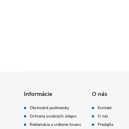
Z
á
Informácie
O nás
p
Obchodné podmienky
Kontakt
Ochrana osobných údajov
O nás
ä
Reklamácia a vrátenie tovaru
Predajňa