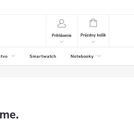
NÁKUPNÝ
KOŠÍK
Prázdny košík
Prihlásenie
stvo
Smartwatch
Notebooky
Počítač
eme.