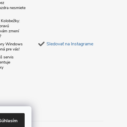
bez
zdra nesmiete
é Kolobežky:
 pravú
á vám zmení
?
Sledovať na Instagrame
ory Windows
ná pre vás!
š servis
entuje
ky
Súhlasím