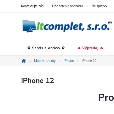
Prejsť
Kontaktujte nás
Hodnotenie obchodu
Na splátky
na
obsah
♻️ Servis a opravy ♻️
🔥 Výpredaj 🔥
Mobily, tablety
iPhone
iPhone 12
Domov
iPhone 12
Pro