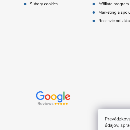
t
Súbory cookies
Affiliate program
Marketing a spol
i
Recenzie od záka
e
Prevádzkova
údajov, spr