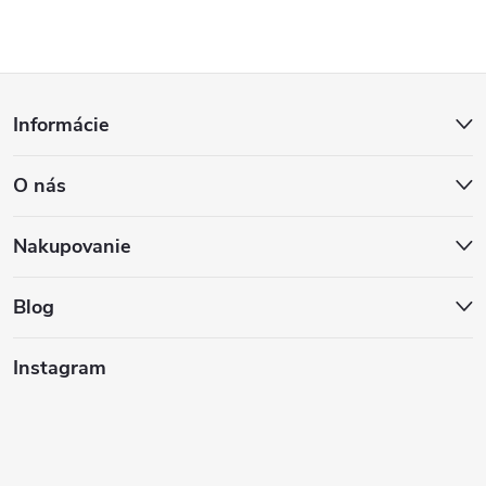
Z
Informácie
á
O nás
p
ä
Nakupovanie
t
Blog
i
Instagram
e