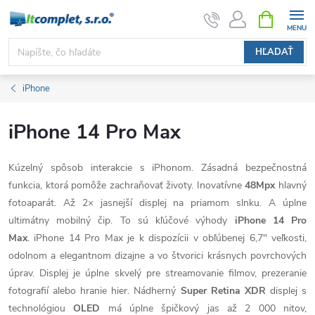
Prejsť
NÁKUPN
KOŠÍK
na
obsah
HĽADAŤ
iPhone
iPhone 14 Pro Max
Kúzelný spôsob interakcie s iPhonom. Zásadná bezpečnostná
funkcia, ktorá pomôže zachraňovať životy. Inovatívne
48Mpx
hlavný
fotoaparát. Až 2× jasnejší displej na priamom slnku. A úplne
ultimátny mobilný čip. To sú kľúčové výhody
iPhone 14 Pro
Max
. iPhone 14 Pro Max je k dispozícii v obľúbenej 6,7" veľkosti,
odolnom a elegantnom dizajne a vo štvorici krásnych povrchových
úprav. Displej je úplne skvelý pre streamovanie filmov, prezeranie
fotografií alebo hranie hier. Nádherný
Super Retina XDR
displej s
technológiou
OLED
má úplne špičkový jas až 2 000 nitov,