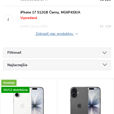
iPhone 17 512GB Čierny, MG6P4SX/A
Vypredané
€999,19 bez DPH
€1 229
Zobraziť viac produktov
Filtrovať
R
Najlacnejšie
a
Najpredávanejšie
V
Novinka
Najdrahšie
d
SK/CZ distribúcia
ý
Abecedne
e
p