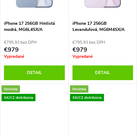
t
o
o
v
iPhone 17 256GB Hmlistá
iPhone 17 256GB
v
modrá, MG6L4SX/A
Levanduľová, MG6M4SX/A
€795,93 bez DPH
€795,93 bez DPH
€979
€979
Vypredané
Vypredané
DETAIL
DETAIL
Novinka
Novinka
SK/CZ distribúcia
SK/CZ distribúcia