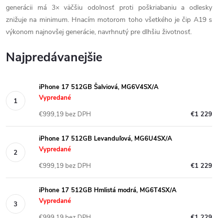
generácii má 3× väčšiu odolnosť proti poškriabaniu a odlesky
znižuje na minimum. Hnacím motorom toho všetkého je čip A19 s
výkonom najnovšej generácie, navrhnutý pre dlhšiu životnosť.
Najpredávanejšie
iPhone 17 512GB Šalviová, MG6V4SX/A
Vypredané
€999,19 bez DPH
€1 229
iPhone 17 512GB Levanduľová, MG6U4SX/A
Vypredané
€999,19 bez DPH
€1 229
iPhone 17 512GB Hmlistá modrá, MG6T4SX/A
Vypredané
€999,19 bez DPH
€1 229