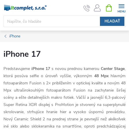
Prejsť
NÁKUPN
KOŠÍK
na
obsah
HĽADAŤ
iPhone
iPhone 17
Predstavujeme
iPhone 17
s novou prednou kamerou
Center Stage
,
ktorá posúva selfie o úroveň vyššie, výkonným
48 Mpx
hlavným
fotoaparátom Fusion s 2× priblížením v optickej kvalite a novým 48
Mpx ultraširokouhlým fotoaparátom Fusion na zachytenie širšej
scény a ešte detailnejších makro fotiek. Väčší a jasnejší 6,3-palcový
Super Retina XDR displej s ProMotion je stvorený na superplynulé
skrolovanie, strhujúce hranie hier a vysoko úspornú prevádzku.
Nový Ceramic Shield 2 na prednej strane je pevnejší než akékoľvek
iné sklo alebo sklokeramika na smartfóne, oproti predchádzajúcej