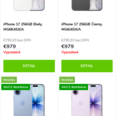
n
i
i
s
e
iPhone 17 256GB Biely,
iPhone 17 256GB Čierny,
MG6K4SX/A
MG6J4SX/A
p
p
€795,93 bez DPH
€795,93 bez DPH
r
€979
€979
r
Vypredané
Vypredané
o
o
DETAIL
DETAIL
d
d
Novinka
Novinka
u
SK/CZ distribúcia
SK/CZ distribúcia
u
k
k
t