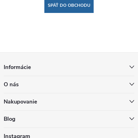
SPÄŤ DO OBCHODU
Z
Informácie
á
O nás
p
ä
Nakupovanie
t
Blog
i
Instagram