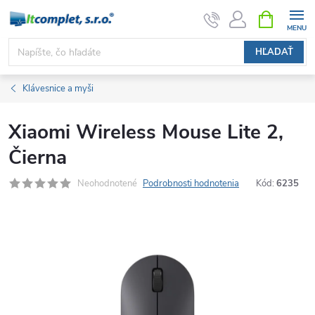
Prejsť
NÁKUPN
KOŠÍK
na
obsah
HĽADAŤ
Klávesnice a myši
Xiaomi Wireless Mouse Lite 2,
Čierna
Neohodnotené
Podrobnosti hodnotenia
Kód:
6235