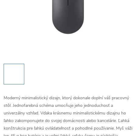
Moderný minimalistický dizajn, ktorý dokonale doplní váš pracovný
stôl. Jednofarebná schéma umocňuje jeho jednoduchosť a
univerzálny vzhľad. Vďaka krásnemu minimalistickému dizajnu ho
ľahko zakomponujete do svojej domácnosti alebo kancelárie. Ľahká
konštrukcia pre ľahkú ovládateľnosť a pohodlné používanie. Myš váži
len 45 g bez batérie a je veľmi ľahká, vďaka čomu je rýchlejšia,