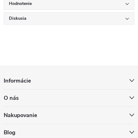
Hodnotenie
Diskusia
Z
Informácie
á
O nás
p
ä
Nakupovanie
t
Blog