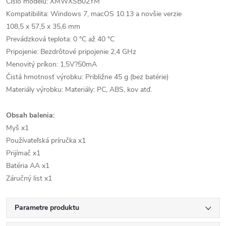
Číslo modelu: XMWXSB02YM
Kompatibilita: Windows 7, macOS 10.13 a novšie verzie
108,5 x 57,5 x 35,6 mm
Prevádzková teplota: 0 °C až 40 °C
Pripojenie: Bezdrôtové pripojenie 2,4 GHz
Menovitý príkon: 1,5V?50mA
Čistá hmotnosť výrobku: Približne 45 g (bez batérie)
Materiály výrobku: Materiály: PC, ABS, kov atď.
Obsah balenia:
Myš x1
Používateľská príručka x1
Prijímač x1
Batéria AA x1
Záručný list x1
Parametre produktu