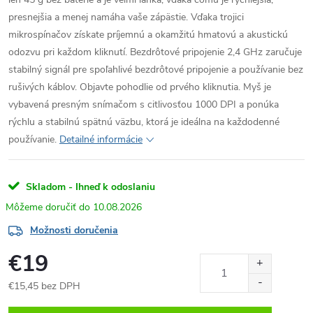
presnejšia a menej namáha vaše zápästie. Vďaka trojici
mikrospínačov získate príjemnú a okamžitú hmatovú a akustickú
odozvu pri každom kliknutí. Bezdrôtové pripojenie 2,4 GHz zaručuje
stabilný signál pre spoľahlivé bezdrôtové pripojenie a používanie bez
rušivých káblov. Objavte pohodlie od prvého kliknutia. Myš je
vybavená presným snímačom s citlivosťou 1000 DPI a ponúka
rýchlu a stabilnú spätnú väzbu, ktorá je ideálna na každodenné
používanie.
Detailné informácie
Skladom - Ihneď k odoslaniu
10.08.2026
Možnosti doručenia
€19
€15,45 bez DPH
Jednotková