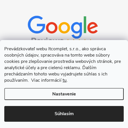
Prevádzkovateľ webu Itcomplet, s.r.o., ako správca
osobných údajov, spracováva na tomto webe súbory
cookies pre zlepšovanie prostredia webových stránok, pre
analytické účely a pre cielenú reklamu. Ďalším
prechádzaním tohoto webu vyjadrujete súhlas s ich
používaním. Viac informácií
tu
.
Nastavenie
Copyright 2026
Itcomplet s.r.o.
. Všetky práva vyhradené.
Upraviť
nastavenie cookies
Súhlasím
Vytvoril Shoptet