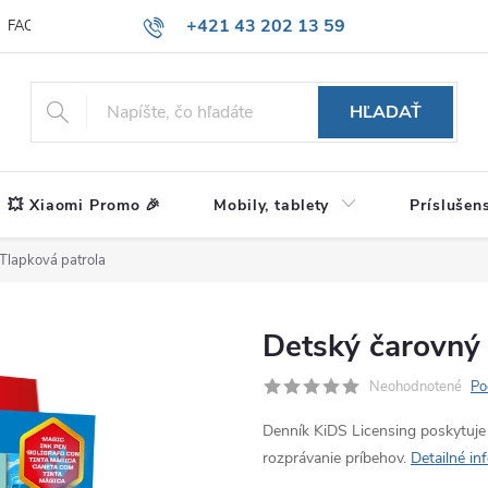
+421 43 202 13 59
FAQ
Blog
HĽADAŤ
💥 Xiaomi Promo 🎉
Mobily, tablety
Príslušen
Tlapková patrola
Detský čarovný 
Neohodnotené
Po
Denník KiDS Licensing poskytuje 
rozprávanie príbehov.
Detailné in