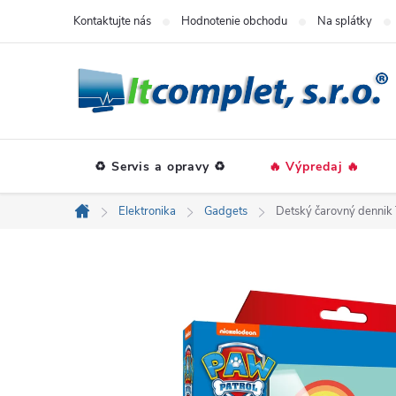
Prejsť
Kontaktujte nás
Hodnotenie obchodu
Na splátky
na
obsah
♻️ Servis a opravy ♻️
🔥 Výpredaj 🔥
Elektronika
Gadgets
Detský čarovný dennik 
Domov