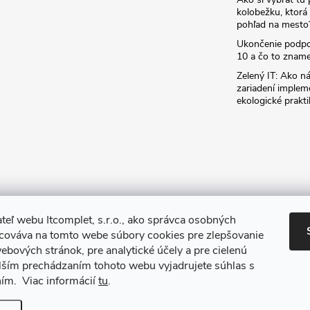
kolobežku, ktor
pohľad na mesto
Ukončenie podp
10 a čo to zname
Zelený IT: Ako ná
zariadení implem
ekologické prakti
teľ webu Itcomplet, s.r.o., ako správca osobných
acováva na tomto webe súbory cookies pre zlepšovanie
ebových stránok, pre analytické účely a pre cielenú
lším prechádzaním tohoto webu vyjadrujete súhlas s
ním. Viac informácií
tu
.