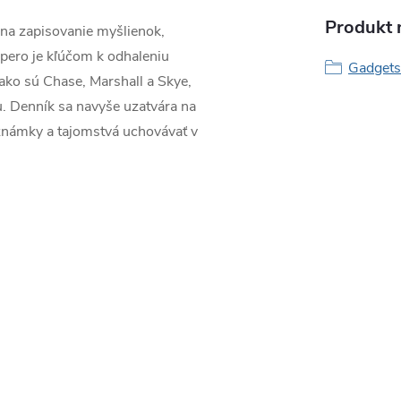
Produkt n
 na zapisovanie myšlienok,
 pero je kľúčom k odhaleniu
Gadgets
 ako sú Chase, Marshall a Skye,
u. Denník sa navyše uzatvára na
oznámky a tajomstvá uchovávať v