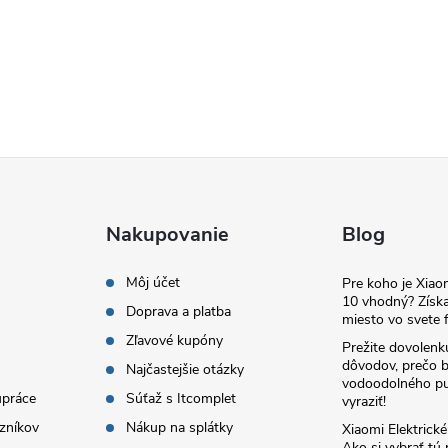
Nakupovanie
Blog
Môj účet
Pre koho je Xia
10 vhodný? Získa
Doprava a platba
miesto vo svete f
Zľavové kupóny
Prežite dovolenk
dôvodov, prečo 
Najčastejšie otázky
vodoodolného pu
upráce
Súťaž s Itcomplet
vyraziť!
zníkov
Nákup na splátky
Xiaomi Elektrick
Ako si vybrať tú