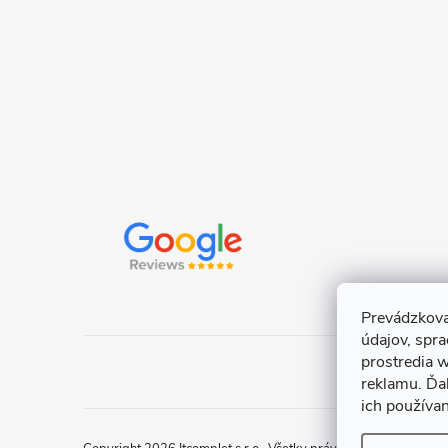
e
Prevádzkova
údajov, spr
prostredia w
reklamu. Ďa
ich používa