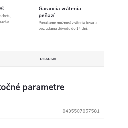
9€
Garancia vrátenia
peňazí
acketu,
návke
Ponúkame možnosť vrátenia tovaru
bez udania dôvodu do 14 dní.
DISKUSIA
očné parametre
8435507857581