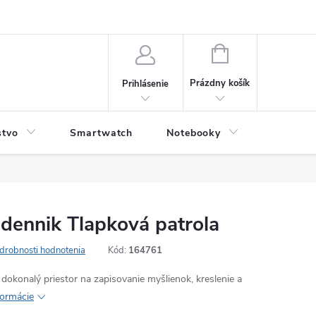
NÁKUPNÝ
KOŠÍK
Prázdny košík
Prihlásenie
stvo
Smartwatch
Notebooky
Počítač
dennik Tlapková patrola
drobnosti hodnotenia
Kód:
164761
dokonalý priestor na zapisovanie myšlienok, kreslenie a
formácie