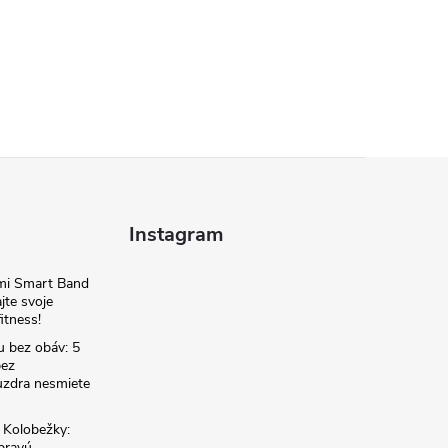
Instagram
omi Smart Band
jte svoje
itness!
u bez obáv: 5
bez
zdra nesmiete
é Kolobežky:
 pravú