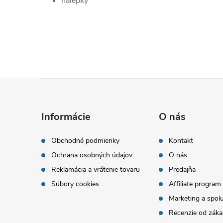
nálepky
Z
á
Informácie
O nás
p
Obchodné podmienky
Kontakt
Ochrana osobných údajov
O nás
ä
Reklamácia a vrátenie tovaru
Predajňa
t
Súbory cookies
Affiliate program
Marketing a spol
i
Recenzie od záka