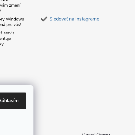
á vám zmení
?
Sledovať na Instagrame
ory Windows
ná pre vás!
š servis
entuje
ky
Súhlasím