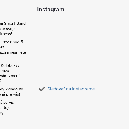
Instagram
omi Smart Band
jte svoje
itness!
u bez obáv: 5
bez
zdra nesmiete
é Kolobežky:
 pravú
á vám zmení
?
Sledovať na Instagrame
ory Windows
ná pre vás!
š servis
entuje
ky