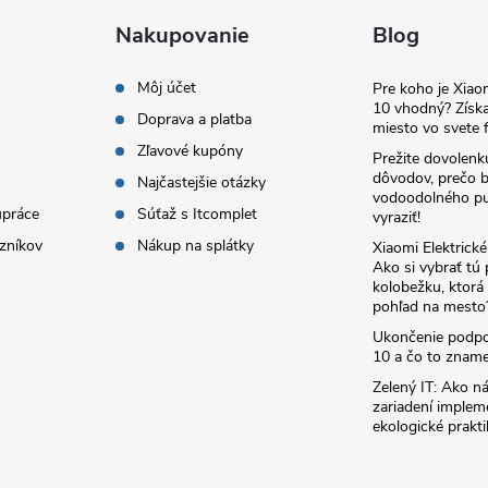
Nakupovanie
Blog
Môj účet
Pre koho je Xia
10 vhodný? Získa
Doprava a platba
miesto vo svete f
Zľavové kupóny
Prežite dovolenk
dôvodov, prečo 
Najčastejšie otázky
vodoodolného pu
upráce
Súťaž s Itcomplet
vyraziť!
zníkov
Nákup na splátky
Xiaomi Elektrick
Ako si vybrať tú
kolobežku, ktor
pohľad na mesto
Ukončenie podp
10 a čo to zname
Zelený IT: Ako ná
zariadení implem
ekologické prakti