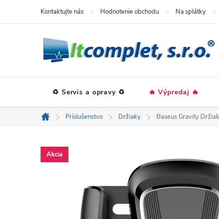
Prejsť
Kontaktujte nás
Hodnotenie obchodu
Na splátky
na
obsah
♻️ Servis a opravy ♻️
🔥 Výpredaj 🔥
Príslušenstvo
Držiaky
Baseus Gravity Držiak
Domov
Akcia