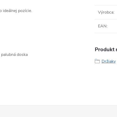
 ideálnej pozície.
Výrobca
:
EAN
:
Produkt n
ad palubná doska
Držiaky