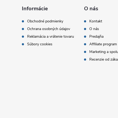
á
Informácie
O nás
p
Obchodné podmienky
Kontakt
Ochrana osobných údajov
O nás
ä
Reklamácia a vrátenie tovaru
Predajňa
t
Súbory cookies
Affiliate program
Marketing a spol
i
Recenzie od záka
e