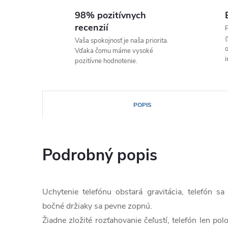
98% pozitívnych
recenzií
P
(
Vaša spokojnosť je naša priorita.
o
Vďaka čomu máme vysoké
i
pozitívne hodnotenie.
POPIS
Podrobný popis
Uchytenie telefónu obstará gravitácia, telefón s
bočné držiaky sa pevne zopnú.
Žiadne zložité rozťahovanie čeľustí, telefón len pol