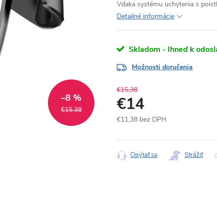
Vďaka systému uchytenia s poistk
Detailné informácie
Skladom - Ihneď k odosl
Možnosti doručenia
€15,38
–8 %
€14
€15,38
€11,38 bez DPH
Jednotková
cena:
Opýtať sa
Strážiť