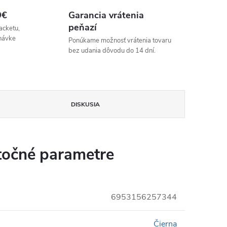
9€
Garancia vrátenia
peňazí
acketu,
návke
Ponúkame možnosť vrátenia tovaru
bez udania dôvodu do 14 dní.
DISKUSIA
očné parametre
6953156257344
Čierna