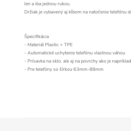
len a iba jednou rukou.
Držiak je vybavený aj kĺbom na natočenie telefónu do
Špecifikácia
- Materiál Plastic + TPE
- Automatické uchytenie telefónu vlastnou váhou
- Prísavka na sklo, ale aj na povrchy ako je napríkl
- Pre telefóny so šírkou 63mm-88mm
Z