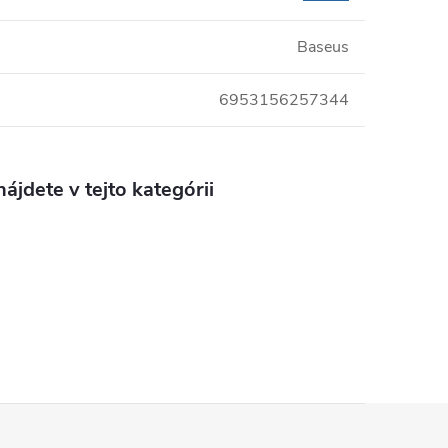
Baseus
6953156257344
ájdete v tejto kategórii