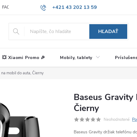
+421 43 202 13 59
FAQ
Blog
HĽADAŤ
💥 Xiaomi Promo 🎉
Mobily, tablety
Príslušen
 na mobil do auta, Čierny
Baseus Gravity 
Čierny
Neohodnotené
Po
Baseus Gravity držiak telefónu d