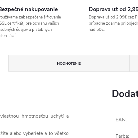
Bezpečné nakupovanie
Doprava už od 2,9
oužívame zabezpečené šifrovanie
Doprava už od 2,99€ cez P
SSL certifikát) pre ochranu vašich
prípadne zdarma pri objed
sobných údajov a platobných
nad 50€.
nformácií.
HODNOTENIE
Dodat
a vlastnou hmotnosťou uchytí a
EAN
:
ožíte alebo vyberiete a to všetko
Farba
: