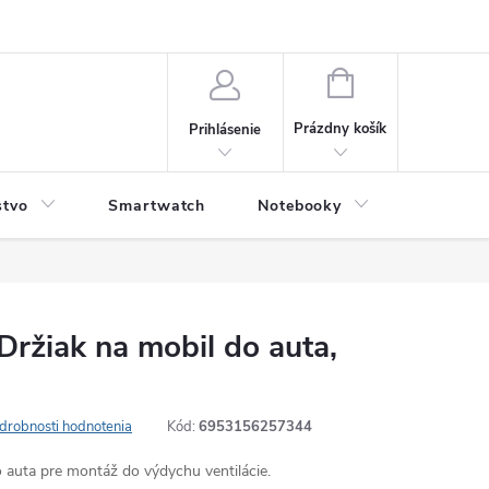
NÁKUPNÝ
KOŠÍK
Prázdny košík
Prihlásenie
stvo
Smartwatch
Notebooky
Počítač
Držiak na mobil do auta,
drobnosti hodnotenia
Kód:
6953156257344
o auta pre montáž do výdychu ventilácie.