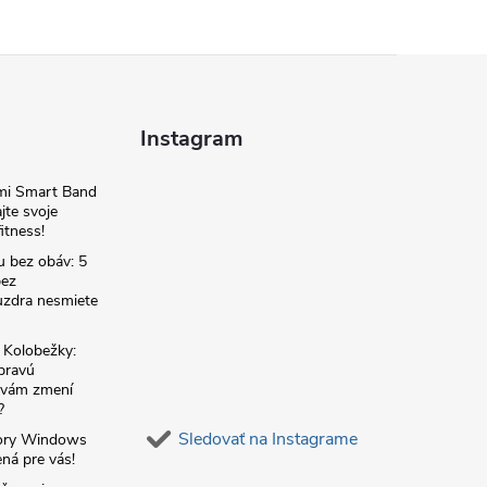
Instagram
omi Smart Band
jte svoje
itness!
u bez obáv: 5
bez
zdra nesmiete
é Kolobežky:
 pravú
á vám zmení
?
Sledovať na Instagrame
ory Windows
ná pre vás!