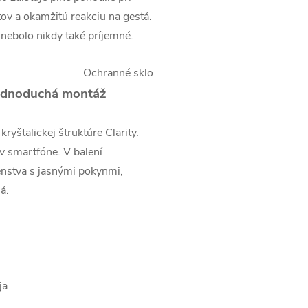
tov a okamžitú reakciu na gestá.
 nebolo nikdy také príjemné.
 jednoduchá montáž
yštalickej štruktúre Clarity.
 v smartfóne. V balení
enstva s jasnými pokynmi,
á.
ja