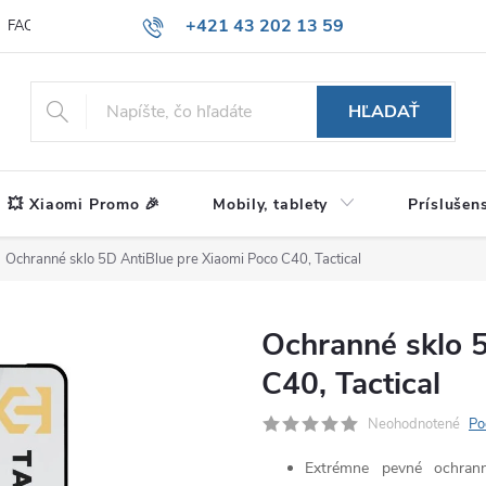
+421 43 202 13 59
FAQ
Blog
HĽADAŤ
💥 Xiaomi Promo 🎉
Mobily, tablety
Príslušen
Ochranné sklo 5D AntiBlue pre Xiaomi Poco C40, Tactical
Ochranné sklo 
C40, Tactical
Neohodnotené
Po
Extrémne pevné ochran