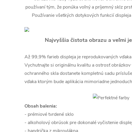
používaní tým, že ponúka voľný a príjemný sklz prs
Používanie všetkých dotykových funkcií displeja
Najvyššia čistota obrazu a veľmi
Až 99,9% farieb displeja je reprodukovaných vďaka kr
Vychutnajte si originálnu kvalitu a ostrosť obrázkov
ochranného skla dostanete kompletnú sadu prísluš
vďaka ktorým bude aplikácia mimoriadne jednoduch
Obsah balenia:
- prémiové tvrdené sklo
- alkoholový obrúsok pre dokonalé vyčistenie disple
- handrička z mikrovlákna