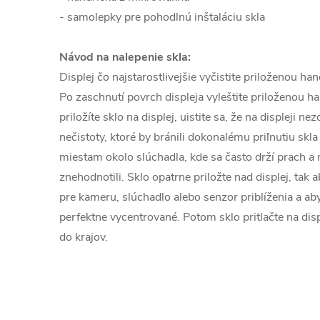
- samolepky pre pohodlnú inštaláciu skla
Návod na nalepenie skla:
Displej čo najstarostlivejšie vyčistite priloženou h
Po zaschnutí povrch displeja vyleštite priloženou h
priložíte sklo na displej, uistite sa, že na displeji n
nečistoty, ktoré by bránili dokonalému priľnutiu skla
miestam okolo slúchadla, kde sa často drží prach a n
znehodnotili. Sklo opatrne priložte nad displej, tak 
pre kameru, slúchadlo alebo senzor priblíženia a aby
perfektne vycentrované. Potom sklo pritlačte na disp
do krajov.