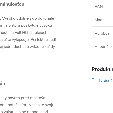
 minulosťou
EAN
:
a. Vysoko odolné sklo dokonale
Model
:
m, a pritom poskytuje vysokú
nosť, na Full HD displejoch
Výrobca
:
a ešte vylepšuje. Perfektne sedí
jej jednoduchosti zvládne každý
Vhodné p
Produkt n
Tvrdené 
úh
enený povrch pred mastnými
fónu potešením. Nechajte svoju
 zaisťuje plné pohodlie pri