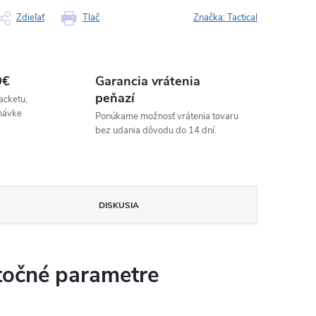
Zdieľať
Tlač
Značka:
Tactical
9€
Garancia vrátenia
peňazí
acketu,
návke
Ponúkame možnosť vrátenia tovaru
bez udania dôvodu do 14 dní.
DISKUSIA
očné parametre