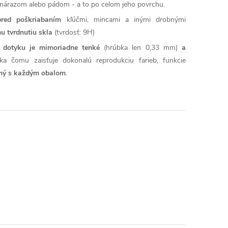
árazom alebo pádom - a to po celom jeho povrchu.
pred poškriabaním
kľúčmi, mincami a inými drobnými
u tvrdnutiu skla
(tvrdosť: 9H)
sť dotyku je mimoriadne tenké
(hrúbka len 0,33 mm)
a
ka čomu zaisťuje dokonalú reprodukciu farieb, funkcie
lný s každým obalom
.