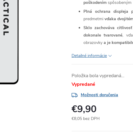
poškodením
spôsobeným n
Plná ochrana displeja 
predmetmi
vďaka dvojitém
Sklo zachováva citlivo
dokonale tvarované
, vďa
obrazovky
a je kompatibi
Detailné informácie
Položka bola vypredaná…
Vypredané
Možnosti doručenia
€9,90
€8,05 bez DPH
Jednotková
cena: