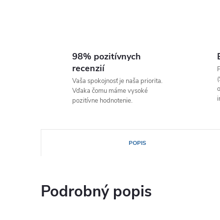
98% pozitívnych
recenzií
P
(
Vaša spokojnosť je naša priorita.
o
Vďaka čomu máme vysoké
i
pozitívne hodnotenie.
POPIS
Podrobný popis