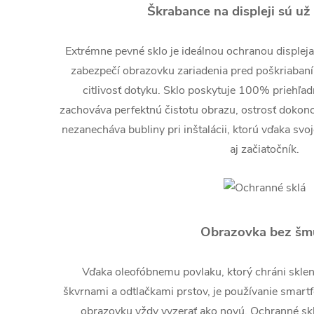
Škrabance na displeji sú už
Extrémne pevné sklo je ideálnou ochranou displej
zabezpečí obrazovku zariadenia pred poškriabaní
citlivosť dotyku. Sklo poskytuje 100% priehľad
zachováva perfektnú čistotu obrazu, ostrosť dokonc
nezanecháva bubliny pri inštalácii, ktorú vďaka svo
aj začiatočník.
Obrazovka bez šm
Vďaka oleofóbnemu povlaku, ktorý chráni skl
škvrnami a odtlačkami prstov, je používanie smart
obrazovku vždy vyzerať ako novú. Ochranné sklo