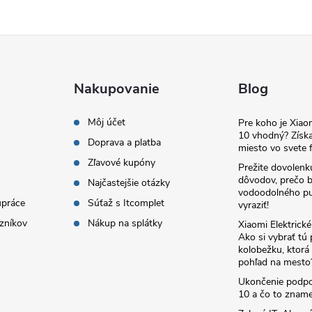
Nakupovanie
Blog
Môj účet
Pre koho je Xia
10 vhodný? Získa
Doprava a platba
miesto vo svete f
Zľavové kupóny
Prežite dovolenk
dôvodov, prečo 
Najčastejšie otázky
vodoodolného pu
upráce
Súťaž s Itcomplet
vyraziť!
zníkov
Nákup na splátky
Xiaomi Elektrick
Ako si vybrať tú
kolobežku, ktor
pohľad na mesto
Ukončenie podp
10 a čo to zname