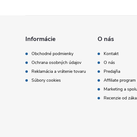
Z
á
Informácie
O nás
p
Obchodné podmienky
Kontakt
Ochrana osobných údajov
O nás
ä
Reklamácia a vrátenie tovaru
Predajňa
t
Súbory cookies
Affiliate program
Marketing a spol
i
Recenzie od záka
e