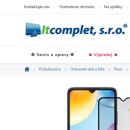
Prejsť
Kontaktujte nás
Hodnotenie obchodu
Na splátky
na
obsah
♻️ Servis a opravy ♻️
🔥 Výpredaj 🔥
Príslušenstvo
Ochranné sklá a fólie
Poco
Domov