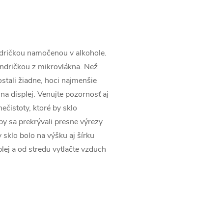
andričkou namočenou v alkohole.
andričkou z mikrovlákna. Než
ezostali žiadne, hoci najmenšie
 na displej. Venujte pozornosť aj
ečistoty, ktoré by sklo
aby sa prekrývali presne výrezy
 sklo bolo na výšku aj šírku
lej a od stredu vytlačte vzduch