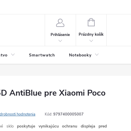
NÁKUPNÝ
KOŠÍK
Prázdny košík
Prihlásenie
stvo
Smartwatch
Notebooky
Počítač
5D AntiBlue pre Xiaomi Poco
drobnosti hodnotenia
Kód:
9797400005007
né sklo
poskytuje vynikajúcu ochranu displeja pred