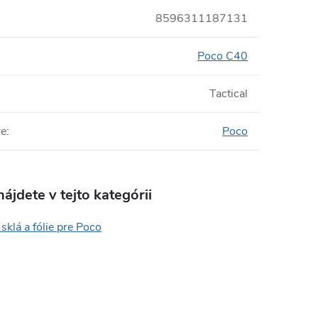
8596311187131
Poco C40
Tactical
re
:
Poco
ájdete v tejto kategórii
sklá a fólie pre Poco