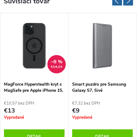
Súvisiaci tovar
–8 %
€14,24
MagForce Hyperstealth kryt s
Smart puzdro pre Samsung
MagSafe pre Apple iPhone 15,
Galaxy S7, Sivé
Tactical, Čierny
€10,57 bez DPH
€7,32 bez DPH
€13
€9
Vypredané
Vypredané
DETAIL
DETAIL