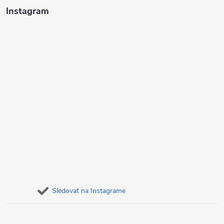
i
Instagram
e
Sledovať na Instagrame