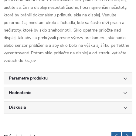
uistite sa, že na displeji nezostali žiadne, hoci najmenšie nečistoty,
ktoré by bránili dokonalému priľnutiu skla na displej. Venujte
pozornosť aj miestam okolo slúchadla, kde sa často drží prach a
nečistoty, ktoré by sklo znehodnotili. Sklo opatrne priložte nad
displej, tak aby sa prekrývali presne výrezy pre kameru, slúchadlo
alebo senzor priblíženia a aby sklo bolo na výšku aj šírku perfektne
vycentrované. Potom sklo pritlačte na displej a od stredu vytlačte
vzduch do krajov.
Parametre produktu
Hodnotenie
Diskusia