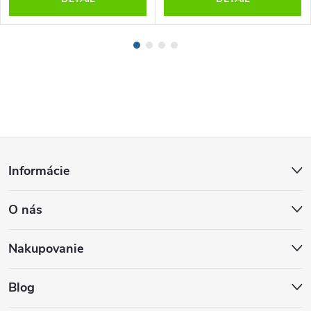
Z
Informácie
á
O nás
p
ä
Nakupovanie
t
Blog