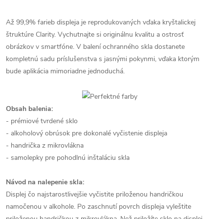
Až 99,9% farieb displeja je reprodukovaných vďaka kryštalickej
štruktúre Clarity. Vychutnajte si originálnu kvalitu a ostrosť
obrázkov v smartfóne. V balení ochranného skla dostanete
kompletnú sadu príslušenstva s jasnými pokynmi, vďaka ktorým
bude aplikácia mimoriadne jednoduchá.
Obsah balenia:
- prémiové tvrdené sklo
- alkoholový obrúsok pre dokonalé vyčistenie displeja
- handrička z mikrovlákna
- samolepky pre pohodlnú inštaláciu skla
Návod na nalepenie skla:
Displej čo najstarostlivejšie vyčistite priloženou handričkou
namočenou v alkohole. Po zaschnutí povrch displeja vyleštite
priloženou handričkou z mikrovlákna. Než priložíte sklo na displej,