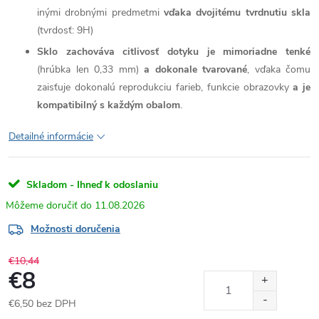
inými drobnými predmetmi
vďaka dvojitému tvrdnutiu skla
(tvrdosť: 9H)
Sklo zachováva citlivosť dotyku je mimoriadne tenké
(hrúbka len 0,33 mm)
a dokonale tvarované
, vďaka čomu
zaisťuje dokonalú reprodukciu farieb, funkcie obrazovky
a je
kompatibilný s každým obalom
.
Detailné informácie
Skladom - Ihneď k odoslaniu
11.08.2026
Možnosti doručenia
€10,44
€8
€6,50 bez DPH
Jednotková