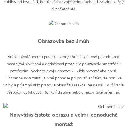
bubliny pri inštalácii, ktorú vďaka svojej jednoduchosti zvládne každý
aj začiatočník.
Obrazovka bez šmúh
Vďaka oleofóbnemu povlaku, ktorý chráni sklenený povrch pred
mastnými škvrnami a odtlačkami prstov, je používanie smartfónu
potešením. Nechajte svoju obrazovku vždy vyzerať ako novú.
Ochranné sklo zaisťuje plné pohodlie pri používaní tým, že ponúka
voľný a príjemný sklz prstov a okamžitú reakciu na gestá. Používanie
všetkých dotykových funkcií displeja nebolo nikdy také príjemné.
Najvyššia čistota obrazu a veľmi jednoduchá
montáž