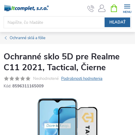
Prejsť
NÁKUPN
KOŠÍK
na
obsah
HĽADAŤ
Ochranné sklá a fólie
Ochranné sklo 5D pre Realme
C11 2021, Tactical, Čierne
Neohodnotené
Podrobnosti hodnotenia
Kód:
8596311165009