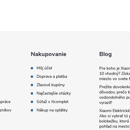
Nakupovanie
Blog
Môj účet
Pre koho je Xia
10 vhodný? Získa
Doprava a platba
miesto vo svete f
Zľavové kupóny
Prežite dovolenk
dôvodov, prečo 
Najčastejšie otázky
vodoodolného pu
upráce
Súťaž s Itcomplet
vyraziť!
zníkov
Nákup na splátky
Xiaomi Elektrick
Ako si vybrať tú
kolobežku, ktor
pohľad na mesto