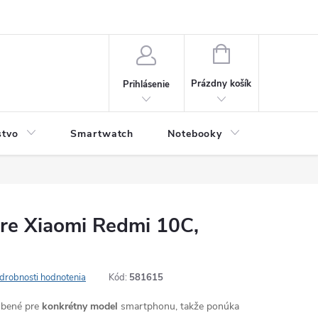
NÁKUPNÝ
KOŠÍK
Prázdny košík
Prihlásenie
stvo
Smartwatch
Notebooky
Počítač
pre Xiaomi Redmi 10C,
drobnosti hodnotenia
Kód:
581615
robené pre
konkrétny model
smartphonu, takže ponúka