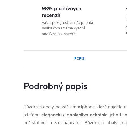
98% pozitívnych
recenzií
P
(
Vaša spokojnosť je naša priorita.
o
Vďaka čomu máme vysoké
i
pozitívne hodnotenie.
POPIS
Podrobný popis
Púzdra a obaly na váš smartphone ktoré nájdete
telefónu
eleganciu
a
spoľahlivo
ochránia
jeho tel
nečistotami a škrabancami. Púzdra a obaly ma