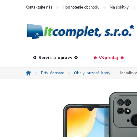
Prejsť
Kontaktujte nás
Hodnotenie obchodu
Na splátky
na
obsah
♻️ Servis a opravy ♻️
🔥 Výpredaj 🔥
Príslušenstvo
Obaly, puzdrá, kryty
Metalický
Domov