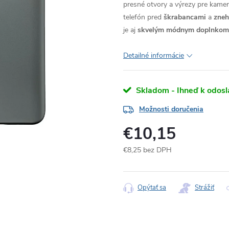
presné otvory a výrezy pre kameru
telefón pred
škrabancami
a
zne
je aj
skvelým módnym doplnkom
Detailné informácie
Skladom - Ihneď k odosl
Možnosti doručenia
€10,15
€8,25 bez DPH
Jednotková
cena:
Opýtať sa
Strážiť