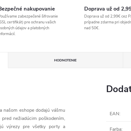
Bezpečné nakupovanie
Doprava už od 2,9
oužívame zabezpečené šifrovanie
Doprava už od 2,99€ cez P
SSL certifikát) pre ochranu vašich
prípadne zdarma pri objed
sobných údajov a platobných
nad 50€.
nformácií.
HODNOTENIE
Dodat
 na našom eshope dodajú vášmu
EAN
:
o pred nežiadúcim poškodením,
jú výrezy pre všetky porty a
Farba
: