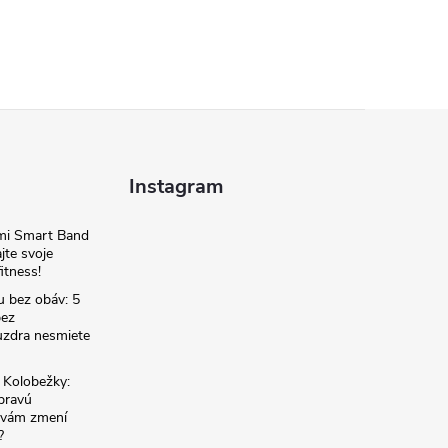
Instagram
omi Smart Band
jte svoje
itness!
u bez obáv: 5
bez
zdra nesmiete
é Kolobežky:
 pravú
á vám zmení
?