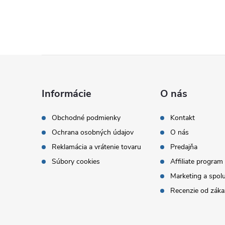
Z
á
Informácie
O nás
p
Obchodné podmienky
Kontakt
Ochrana osobných údajov
O nás
ä
Reklamácia a vrátenie tovaru
Predajňa
t
Súbory cookies
Affiliate program
Marketing a spol
i
Recenzie od záka
e