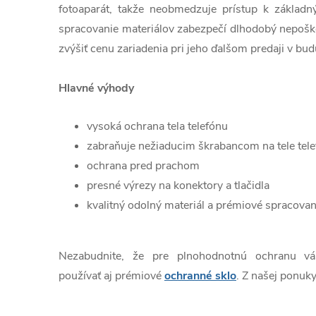
fotoaparát, takže neobmedzuje prístup k základn
spracovanie materiálov zabezpečí dlhodobý nepošk
zvýšiť cenu zariadenia pri jeho ďalšom predaji v bud
Hlavné výhody
vysoká ochrana tela telefónu
zabraňuje nežiaducim škrabancom na tele tel
ochrana pred prachom
presné výrezy na konektory a tlačidla
kvalitný odolný materiál a prémiové spracovan
Nezabudnite, že pre plnohodnotnú ochranu v
používať aj prémiové
ochranné sklo
. Z našej ponuky