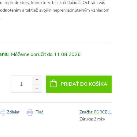
, reproduktory, konektory, blesk či tlačidlá. Ochráni váš
hodnotením
a taktiež svojim neprehliadnuteľným vzhľadom
.
aniu
11.08.2026
PRIDAŤ DO KOŠÍKA
Zdieľať
Tlač
Značka:
FORCELL
Záruka
:
2 roky