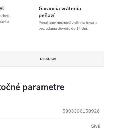
9€
Garancia vrátenia
peňazí
acketu,
návke
Ponúkame možnosť vrátenia tovaru
bez udania dôvodu do 14 dní.
DISKUSIA
očné parametre
5903396158926
Sivá