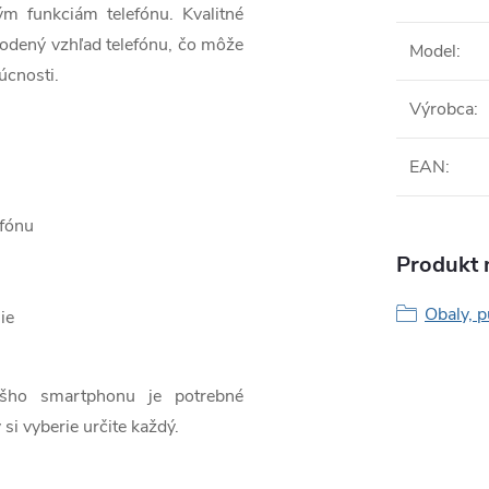
ým funkciám telefónu. Kvalitné
odený vzhľad telefónu, čo môže
Model
:
úcnosti.
Výrobca
:
EAN
:
efónu
Produkt n
Obaly, p
ie
ášho smartphonu je potrebné
 si vyberie určite každý.