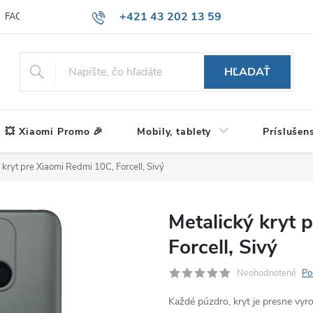
+421 43 202 13 59
FAQ
Blog
HĽADAŤ
💥 Xiaomi Promo 🎉
Mobily, tablety
Príslušen
 kryt pre Xiaomi Redmi 10C, Forcell, Sivý
Metalický kryt 
Forcell, Sivý
Neohodnotené
Po
Každé púzdro, kryt je presne vy