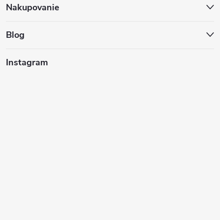
ä
Nakupovanie
t
Blog
i
Instagram
e