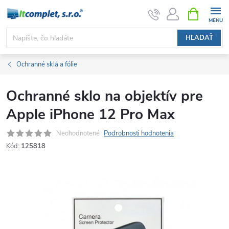
Prejsť
NÁKUPN
KOŠÍK
na
obsah
HĽADAŤ
Ochranné sklá a fólie
Ochranné sklo na objektív pre
Apple iPhone 12 Pro Max
Neohodnotené
Podrobnosti hodnotenia
Kód:
125818