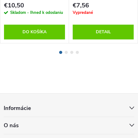
€10,50
€7,56
Skladom - Ihneď k odoslaniu
Vypredané
DO KOŠÍKA
DETAIL
Z
Informácie
á
O nás
p