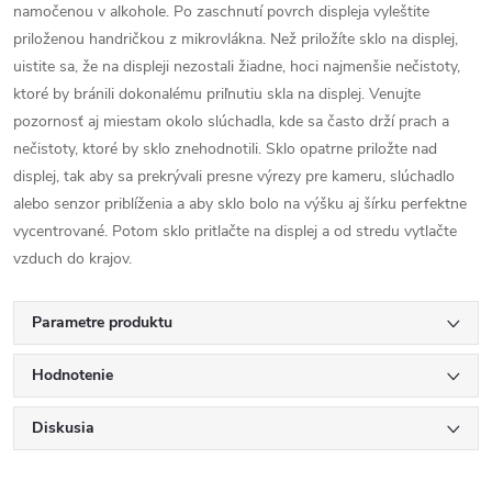
namočenou v alkohole. Po zaschnutí povrch displeja vyleštite
priloženou handričkou z mikrovlákna. Než priložíte sklo na displej,
uistite sa, že na displeji nezostali žiadne, hoci najmenšie nečistoty,
ktoré by bránili dokonalému priľnutiu skla na displej. Venujte
pozornosť aj miestam okolo slúchadla, kde sa často drží prach a
nečistoty, ktoré by sklo znehodnotili. Sklo opatrne priložte nad
displej, tak aby sa prekrývali presne výrezy pre kameru, slúchadlo
alebo senzor priblíženia a aby sklo bolo na výšku aj šírku perfektne
vycentrované. Potom sklo pritlačte na displej a od stredu vytlačte
vzduch do krajov.
Parametre produktu
Hodnotenie
Diskusia