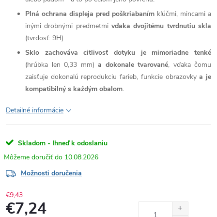
Plná ochrana displeja pred poškriabaním
kľúčmi, mincami a
inými drobnými predmetmi
vďaka dvojitému tvrdnutiu skla
(tvrdosť: 9H)
Sklo zachováva citlivosť dotyku je mimoriadne tenké
(hrúbka len 0,33 mm)
a dokonale tvarované
, vďaka čomu
zaisťuje dokonalú reprodukciu farieb, funkcie obrazovky
a je
kompatibilný s každým obalom
.
Detailné informácie
Skladom - Ihneď k odoslaniu
10.08.2026
Možnosti doručenia
€9,43
€7,24