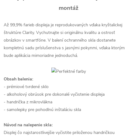
montáž
Až 99,9% farieb displeja je reprodukovaných vďaka kryštalickej
štruktúre Clarity. Vychutnajte si originálnu kvalitu a ostrosť
obrázkov v smartfóne. V balení ochranného skla dostanete
kompletnú sadu príslušenstva s jasnými pokynmi, vďaka ktorým
bude aplikácia mimoriadne jednoduchá.
Obsah balenia:
- prémiové tvrdené sklo
- alkoholový obrúsok pre dokonalé vyčistenie displeja
- handrička z mikrovlákna
- samolepky pre pohodlnú inštaláciu skla
Návod na nalepenie skla:
Displej čo najstarostlivejšie vyčistite priloženou handričkou