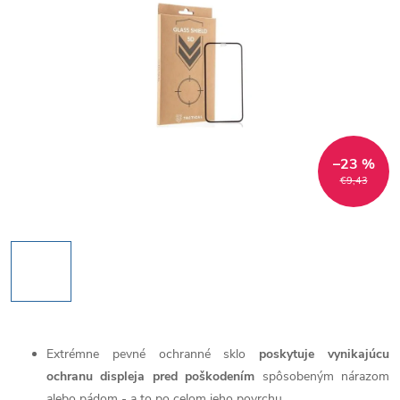
–23 %
€9,43
Extrémne pevné ochranné sklo
poskytuje vynikajúcu
ochranu displeja pred poškodením
spôsobeným nárazom
alebo pádom - a to po celom jeho povrchu.