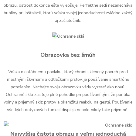
obrazu, ostrosť dokonca ešte vylepšuje. Perfektne sedí nezanecháva
bubliny pri inštalácii, ktorú vďaka svojej jednoduchosti zvládne každý
aj začiatočník.
Obrazovka bez šmúh
Vďaka oleofóbnemu povlaku, ktorý chráni sklenený povrch pred
mastnými škvrnami a odtlačkami prstov, je používanie smartfónu
potešením. Nechajte svoju obrazovku vždy vyzerať ako novú.
Ochranné sklo zaisťuje plné pohodlie pri používaní tým, že ponúka
voľný a príjemný sklz prstov a okamžitú reakciu na gestá. Používanie
všetkých dotykových funkcií displeja nebolo nikdy také príjemné.
Najvyššia čistota obrazu a veľmi jednoduchá