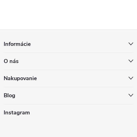
Z
Informácie
á
O nás
p
ä
Nakupovanie
t
Blog
i
Instagram
e