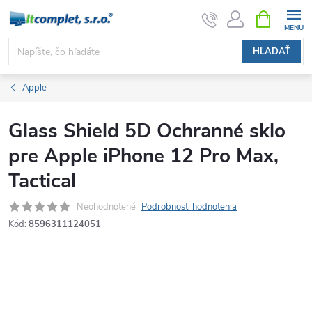
Prejsť
NÁKUPN
KOŠÍK
na
obsah
HĽADAŤ
Apple
Glass Shield 5D Ochranné sklo
pre Apple iPhone 12 Pro Max,
Tactical
Neohodnotené
Podrobnosti hodnotenia
Kód:
8596311124051