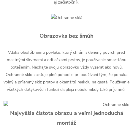
aj začiatočník.
Obrazovka bez šmúh
Vďaka oleofóbnemu povlaku, ktorý chráni sklenený povrch pred
mastnými škvrnami a odtlačkami prstov, je používanie smartfónu
potešením. Nechajte svoju obrazovku vždy vyzerať ako novú.
Ochranné sklo zaisťuje plné pohodlie pri používaní tým, že ponúka
voľný a príjemný sklz prstov a okamžitú reakciu na gestá. Používanie
všetkých dotykových funkcií displeja nebolo nikdy také príjemné.
Najvyššia čistota obrazu a veľmi jednoduchá
montáž