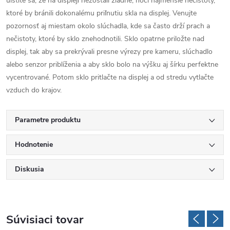
uistite sa, že na displeji nezostali žiadne, hoci najmenšie nečistoty,
ktoré by bránili dokonalému priľnutiu skla na displej. Venujte
pozornosť aj miestam okolo slúchadla, kde sa často drží prach a
nečistoty, ktoré by sklo znehodnotili. Sklo opatrne priložte nad
displej, tak aby sa prekrývali presne výrezy pre kameru, slúchadlo
alebo senzor priblíženia a aby sklo bolo na výšku aj šírku perfektne
vycentrované. Potom sklo pritlačte na displej a od stredu vytlačte
vzduch do krajov.
Parametre produktu
Hodnotenie
Diskusia
Súvisiaci tovar