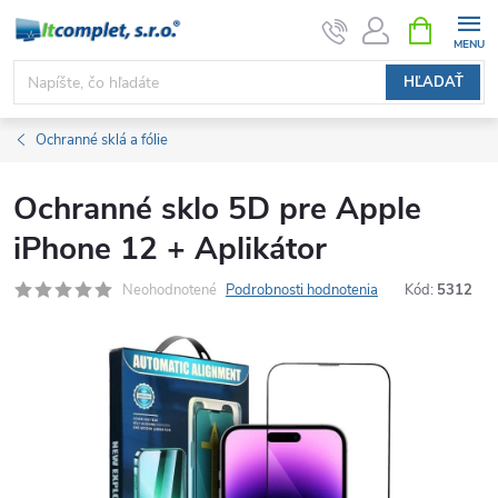
Prejsť
NÁKUPN
KOŠÍK
na
obsah
HĽADAŤ
Ochranné sklá a fólie
Ochranné sklo 5D pre Apple
iPhone 12 + Aplikátor
Neohodnotené
Podrobnosti hodnotenia
Kód:
5312