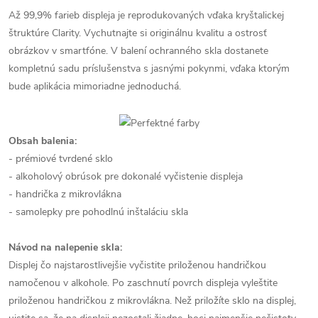
Až 99,9% farieb displeja je reprodukovaných vďaka kryštalickej
štruktúre Clarity. Vychutnajte si originálnu kvalitu a ostrosť
obrázkov v smartfóne. V balení ochranného skla dostanete
kompletnú sadu príslušenstva s jasnými pokynmi, vďaka ktorým
bude aplikácia mimoriadne jednoduchá.
Obsah balenia:
- prémiové tvrdené sklo
- alkoholový obrúsok pre dokonalé vyčistenie displeja
- handrička z mikrovlákna
- samolepky pre pohodlnú inštaláciu skla
Návod na nalepenie skla:
Displej čo najstarostlivejšie vyčistite priloženou handričkou
namočenou v alkohole. Po zaschnutí povrch displeja vyleštite
priloženou handričkou z mikrovlákna. Než priložíte sklo na displej,