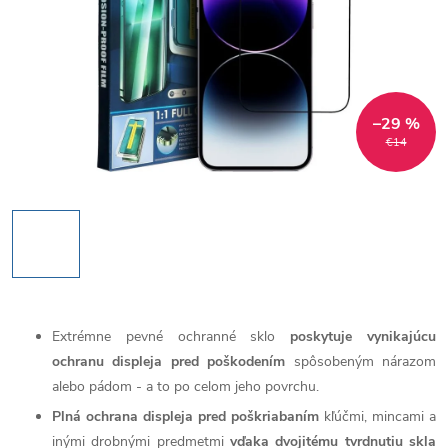
–29 %
€14
Extrémne pevné ochranné sklo
poskytuje vynikajúcu
ochranu displeja pred poškodením
spôsobeným nárazom
alebo pádom - a to po celom jeho povrchu.
Plná ochrana displeja pred poškriabaním
kľúčmi, mincami a
inými drobnými predmetmi
vďaka dvojitému tvrdnutiu skla