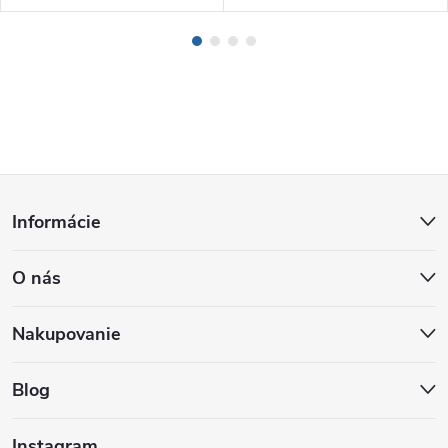
Z
Informácie
á
O nás
p
ä
Nakupovanie
t
Blog
i
Instagram