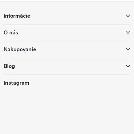
Z
Informácie
á
O nás
p
ä
Nakupovanie
t
Blog
i
Instagram
e