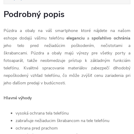
Podrobný popis
Púzdra a obaly na váš smartphone ktoré nájdete na našom
eshope dodajú vášmu telefónu
eleganciu
a
spoľahlivo
ochránia
jeho telo pred nežiadúcim poškodením, nečistotami a
škrabancami. Púzdra a obaly majú výrezy pre všetky porty a
fotoaparát, takže neobmedzuje prístup k základným funkciám
telefónu. Kvalitné spracovanie materiálov zabezpečí dlhodobý
nepoškodený vzhľad telefónu, čo môže zvýšiť cenu zariadenia pri
jeho ďalšom predaji v budúcnosti.
Hlavné výhody
vysoká ochrana tela telefónu
zabraňuje nežiaducim škrabancom na tele telefónu
ochrana pred prachom