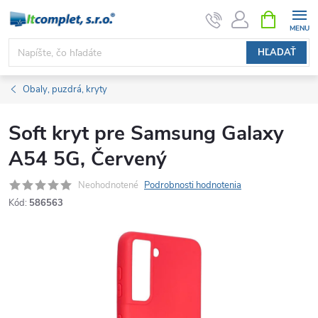
Prejsť
NÁKUPN
KOŠÍK
na
obsah
HĽADAŤ
Obaly, puzdrá, kryty
Soft kryt pre Samsung Galaxy
A54 5G, Červený
Neohodnotené
Podrobnosti hodnotenia
Kód:
586563