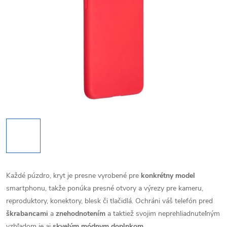
Každé púzdro, kryt je presne vyrobené pre
konkrétny model
smartphonu, takže ponúka presné otvory a výrezy pre kameru,
reproduktory, konektory, blesk či tlačidlá. Ochráni váš telefón pred
škrabancami
a
znehodnotením
a taktiež svojim neprehliadnuteľným
vzhľadom je aj
skvelým módnym doplnkom
.