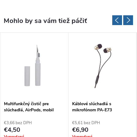
Multifunkčný čistič pre
Káblové slúchadlá s
slúchadlá, AirPods, mobil
mikrofónom PA-E73
€3,66 bez DPH
€5,61 bez DPH
€4,50
€6,90
Vypredané
Vypredané