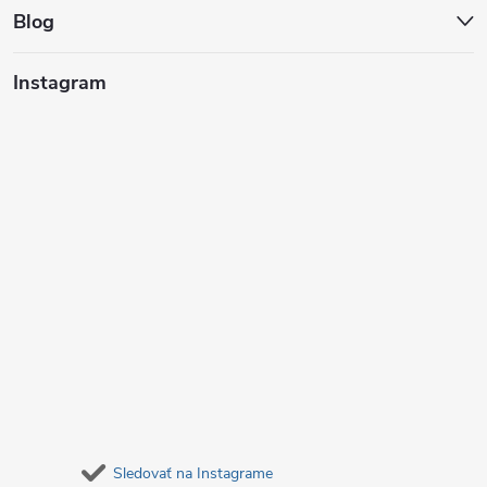
t
Blog
i
Instagram
e
Sledovať na Instagrame