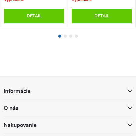
DETAIL
DETAIL
Z
Informácie
á
O nás
p
ä
Nakupovanie