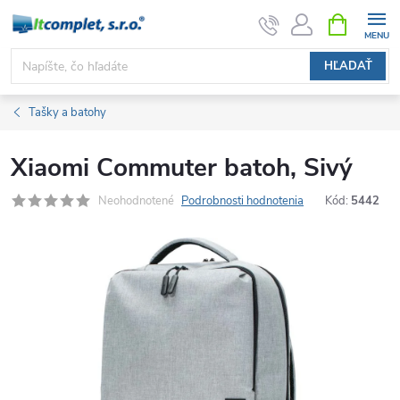
Prejsť
NÁKUPN
KOŠÍK
na
obsah
HĽADAŤ
Tašky a batohy
Xiaomi Commuter batoh, Sivý
Neohodnotené
Podrobnosti hodnotenia
Kód:
5442