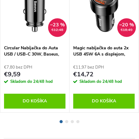
–23 %
–20 %
€12,48
€18,49
Circular Nabíjačka do Auta
Magic nabíjačka do auta 2x
USB / USB-C 30W, Baseus,
USB 45W 6A s displejom,
Čierna
Baseus, Čierna
€7,80 bez DPH
€11,97 bez DPH
€9,59
€14,72
Skladom do 24/48 hod
Skladom do 24/48 hod
DO KOŠÍKA
DO KOŠÍKA