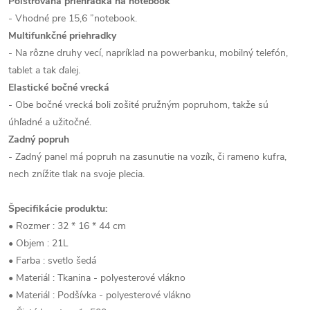
Polstrovaná priehradka na notebook
- Vhodné pre 15,6 ”notebook.
Multifunkčné priehradky
- Na rôzne druhy vecí, napríklad na powerbanku, mobilný telefón,
tablet a tak ďalej.
Elastické bočné vrecká
- Obe bočné vrecká boli zošité pružným popruhom, takže sú
úhľadné a užitočné.
Zadný popruh
- Zadný panel má popruh na zasunutie na vozík, či rameno kufra,
nech znížite tlak na svoje plecia.
Špecifikácie produktu:
• Rozmer : 32 * 16 * 44 cm
• Objem : 21L
• Farba : svetlo šedá
• Materiál : Tkanina - polyesterové vlákno
• Materiál : Podšívka - polyesterové vlákno