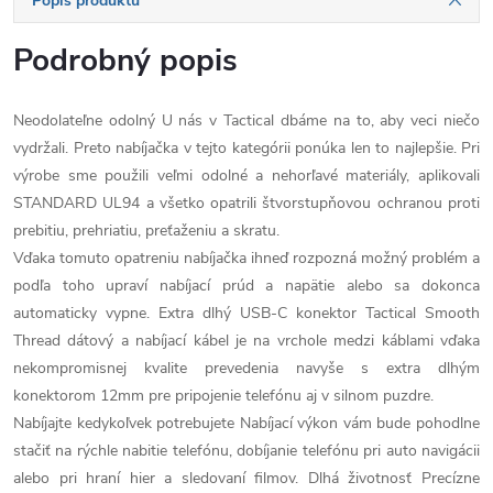
Popis produktu
Podrobný popis
Neodolateľne odolný U nás v Tactical dbáme na to, aby veci niečo
vydržali. Preto nabíjačka v tejto kategórii ponúka len to najlepšie. Pri
výrobe sme použili veľmi odolné a nehorľavé materiály, aplikovali
STANDARD UL94 a všetko opatrili štvorstupňovou ochranou proti
prebitiu, prehriatiu, preťaženiu a skratu.
Vďaka tomuto opatreniu nabíjačka ihneď rozpozná možný problém a
podľa toho upraví nabíjací prúd a napätie alebo sa dokonca
automaticky vypne. Extra dlhý USB-C konektor Tactical Smooth
Thread dátový a nabíjací kábel je na vrchole medzi káblami vďaka
nekompromisnej kvalite prevedenia navyše s extra dlhým
konektorom 12mm pre pripojenie telefónu aj v silnom puzdre.
Nabíjajte kedykoľvek potrebujete Nabíjací výkon vám bude pohodlne
stačiť na rýchle nabitie telefónu, dobíjanie telefónu pri auto navigácii
alebo pri hraní hier a sledovaní filmov. Dlhá životnosť Precízne