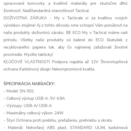
spracované koncovky a kvalitné materiály pre skutočne dlhú
životnosť. Nadštandardná starostlivosť Tactical.
DOŽIVOTNÁ ZÁRUKA - My v Tacticale si za kvalitou svojich
výrobkov stojíme! Aj z tohto dôvodu sme schopní Vám ponúknuť na
naše produkty doživotnú záruku. BE ECO My v Tactical máme radi
prírodu. Všetky naše produkty sú balené do ECO škatuliek z
recyklovaného papiera tak, aby čo najmenej zaťažovali životné
prostredie. Myslite takticky!
KĽÚČOVÉ VLASTNOSTI Podpora napätia až 12V Štvorstupňová
ochrana Karbónový dizajn Nekompromisná kvalita.
ŠPECIFIKÁCIA NABÍJAČKY:
- Model: SN-501
- Celkový výstup USB-A: 5V 4.8A
- Výstupy: USB-A/ USB-A
- Maximálny celkový výkon: 24W
- Štyri Ochrana proti prebitiu, preťaženiu, prehriatiu a skratu
- Materiál: Nehorľavý ABS plast, STANDARD UL94, karbónová