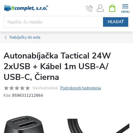
Prejsť
NÁKUPN
KOŠÍK
na
obsah
HĽADAŤ
Nabíjačky do auta
Autonabíjačka Tactical 24W
2xUSB + Kábel 1m USB-A/
USB-C, Čierna
Neohodnotené
Podrobnosti hodnotenia
Kód:
8596311212864