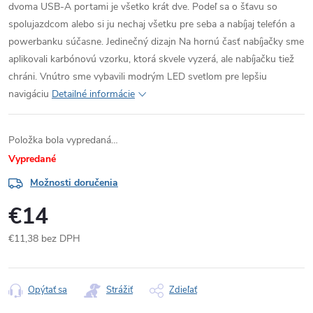
dvoma USB-A portami je všetko krát dve. Podeľ sa o šťavu so
spolujazdcom alebo si ju nechaj všetku pre seba a nabíjaj telefón a
powerbanku súčasne. Jedinečný dizajn Na hornú časť nabíjačky sme
aplikovali karbónovú vzorku, ktorá skvele vyzerá, ale nabíjačku tiež
chráni. Vnútro sme vybavili modrým LED svetlom pre lepšiu
navigáciu
Detailné informácie
Položka bola vypredaná…
Vypredané
Možnosti doručenia
€14
€11,38 bez DPH
Jednotková
cena:
Opýtať sa
Strážiť
Zdieľať