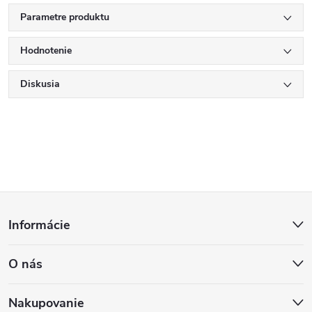
Parametre produktu
Hodnotenie
Diskusia
Z
Informácie
á
O nás
p
Nakupovanie