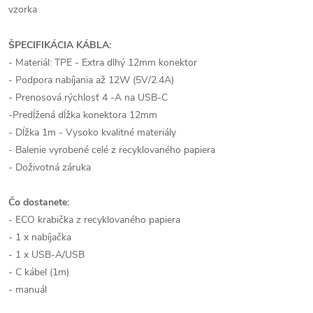
vzorka
ŠPECIFIKÁCIA KÁBLA:
- Materiál: TPE - Extra dlhý 12mm konektor
- Podpora nabíjania až 12W (5V/2.4A)
- Prenosová rýchlosť 4 -A na USB-C
-Predĺžená dĺžka konektora 12mm
- Dĺžka 1m - Vysoko kvalitné materiály
- Balenie vyrobené celé z recyklovaného papiera
- Doživotná záruka
Čo dostanete:
- ECO krabička z recyklovaného papiera
- 1 x nabíjačka
- 1 x USB-A/USB
- C kábel (1m)
- manuál