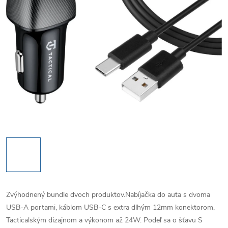
Zvýhodnený bundle dvoch produktov.Nabíjačka do auta s dvoma
USB-A portami, káblom USB-C s extra dlhým 12mm konektorom,
Tacticalským dizajnom a výkonom až 24W. Podeľ sa o šťavu S