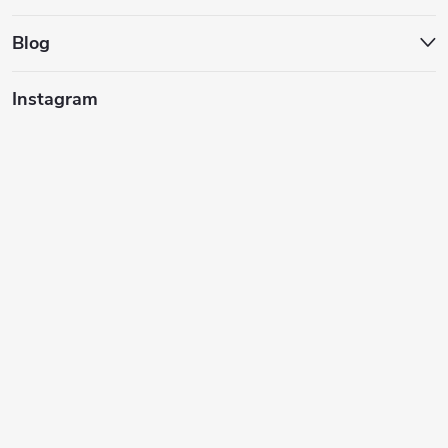
ä
t
Blog
i
Instagram
e