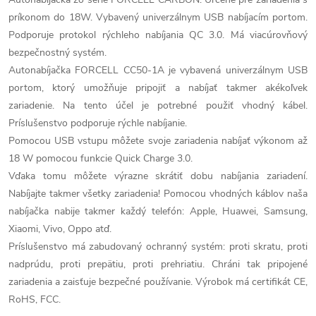
príkonom do 18W. Vybavený univerzálnym USB nabíjacím portom.
Podporuje protokol rýchleho nabíjania QC 3.0. Má viacúrovňový
bezpečnostný systém.
Autonabíjačka FORCELL CC50-1A je vybavená univerzálnym USB
portom, ktorý umožňuje pripojiť a nabíjať takmer akékoľvek
zariadenie. Na tento účel je potrebné použiť vhodný kábel.
Príslušenstvo podporuje rýchle nabíjanie.
Pomocou USB vstupu môžete svoje zariadenia nabíjať výkonom až
18 W pomocou funkcie Quick Charge 3.0.
Vďaka tomu môžete výrazne skrátiť dobu nabíjania zariadení.
Nabíjajte takmer všetky zariadenia! Pomocou vhodných káblov naša
nabíjačka nabije takmer každý telefón: Apple, Huawei, Samsung,
Xiaomi, Vivo, Oppo atď.
Príslušenstvo má zabudovaný ochranný systém: proti skratu, proti
nadprúdu, proti prepätiu, proti prehriatiu. Chráni tak pripojené
zariadenia a zaisťuje bezpečné používanie. Výrobok má certifikát CE,
RoHS, FCC.