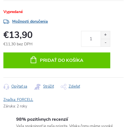
Vypredané
Možnosti doručenia
€13,90
€11,30 bez DPH
Jednotková
cena:
PRIDAŤ DO KOŠÍKA
Opýtať sa
Strážiť
Zdieľať
Značka:
FORCELL
Záruka
:
2 roky
98% pozitívnych recenzií
Vaša spokojnosť je naša priorita. Vďaka čomu máme vysoké