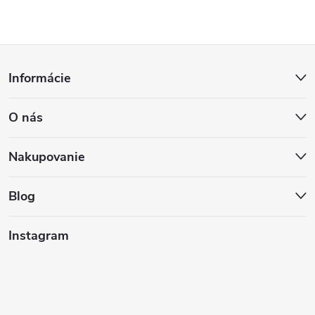
Z
Informácie
á
O nás
p
ä
Nakupovanie
t
Blog
i
Instagram
e