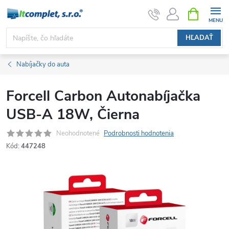
Prejsť
NÁKUPN
KOŠÍK
na
obsah
HĽADAŤ
Nabíjačky do auta
Forcell Carbon Autonabíjačka
USB-A 18W, Čierna
Neohodnotené
Podrobnosti hodnotenia
Kód:
447248