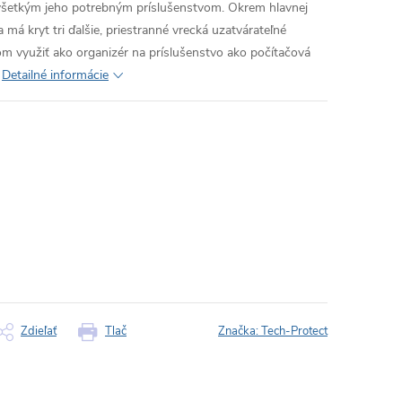
o všetkým jeho potrebným príslušenstvom.
Okrem hlavnej
 má kryt tri ďalšie, priestranné vrecká uzatvárateľné
 využiť ako organizér na príslušenstvo ako počítačová
Detailné informácie
Zdieľať
Tlač
Značka:
Tech-Protect