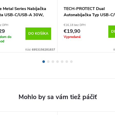
e Metal Series Nabíjačka
TECH-PROTECT Dual
ta USB-C/USB-A 30W,
Autonabíjačka Typ USB-C
s, Čierna
A, Čierna
ez DPH
€16,18 bez DPH
29
€19,90
D
DO KOŠÍKA
adom do
Vypredané
hod
Kód:
6953156281837