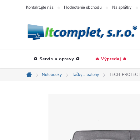
Prejsť
Kontaktujte nás
Hodnotenie obchodu
Na splátky
na
obsah
♻️ Servis a opravy ♻️
🔥 Výpredaj 🔥
Notebooky
Tašky a batohy
TECH-PROTECT P
Domov