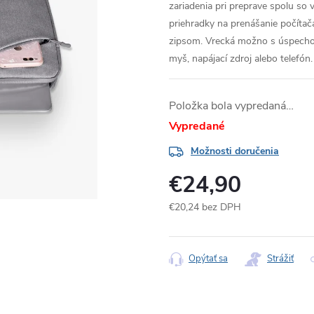
zariadenia pri preprave spolu s
priehradky na prenášanie počítača
zipsom.
Vrecká možno s úspechom
myš, napájací zdroj alebo telefón.
Položka bola vypredaná…
Vypredané
Možnosti doručenia
€24,90
€20,24 bez DPH
Jednotková
cena:
Opýtať sa
Strážiť