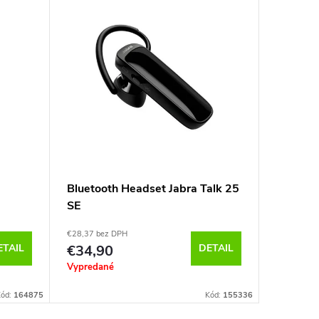
Bluetooth Headset Jabra Talk 25
TECH-P
SE
3-PAK 
PRO 3, 
€28,37 bez DPH
€6,42 bez 
ETAIL
€34,90
DETAIL
€7,90
Vypredané
Sklado
k odoslan
Kód:
164875
Kód:
155336