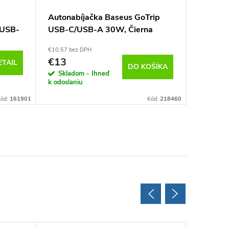
Autonabíjačka Baseus GoTrip
Circula
/USB-
USB-C/USB-A 30W, Čierna
2xUSB 
Čierna
€10,57 bez DPH
€6,85 bez 
€13
€8,43
ETAIL
DO KOŠÍKA
Skladom - Ihneď
Sklad
k odoslaniu
24/48 ho
Kód:
161901
Kód:
218460