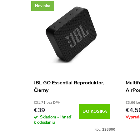
Novinka
rofónom
JBL GO Essential Reproduktor,
Multif
Čierny
AirPo
€31,71 bez DPH
€3,66 b
DETAIL
€39
€4,5
DO KOŠÍKA
Skladom - Ihneď
Vypred
k odoslaniu
Kód:
126793
Kód:
228800