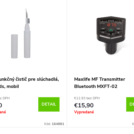
unkčný čistič pre slúchadlá,
Maxlife MF Transmitter
ds, mobil
Bluetooth MXFT-02
ez DPH
€12,93 bez DPH
0
DETAIL
€15,90
D
ané
Vypredané
Kód:
164881