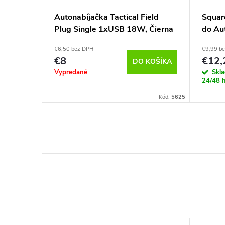
12W
Autonabíjačka Tactical Field
Squar
A/
Plug Single 1xUSB 18W, Čierna
do Au
Baseu
€6,50 bez DPH
€9,99 b
€8
€12,
DETAIL
DO KOŠÍKA
Vypredané
Skl
24/48 
96311212833
Kód:
5625