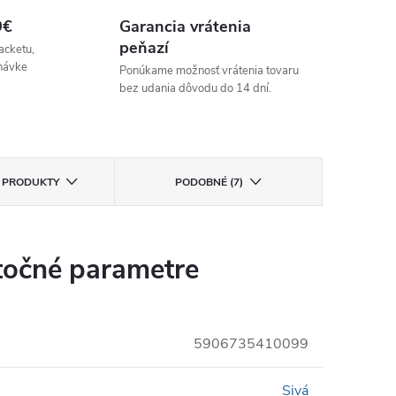
9€
Garancia vrátenia
peňazí
acketu,
návke
Ponúkame možnosť vrátenia tovaru
bez udania dôvodu do 14 dní.
E PRODUKTY
PODOBNÉ (7)
očné parametre
5906735410099
Sivá