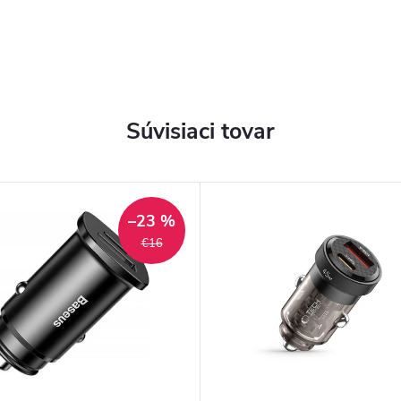
Súvisiaci tovar
–23 %
€16