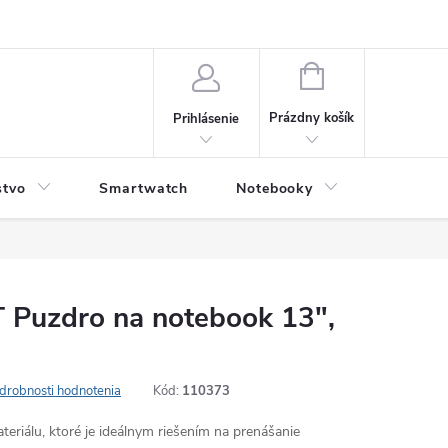
NÁKUPNÝ
KOŠÍK
Prázdny košík
Prihlásenie
stvo
Smartwatch
Notebooky
Počítač
Puzdro na notebook 13",
drobnosti hodnotenia
Kód:
110373
teriálu, ktoré je ideálnym riešením na prenášanie