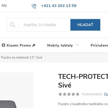
+421 43 202 13 59
FAQ
Blog
HĽADAŤ
💥 Xiaomi Promo 🎉
Mobily, tablety
Príslušen
uzdro na notebook 13", Sivé
TECH-PROTECT 
Sivé
Neohodnotené
Po
Puzdro z kvalitného textilného ma