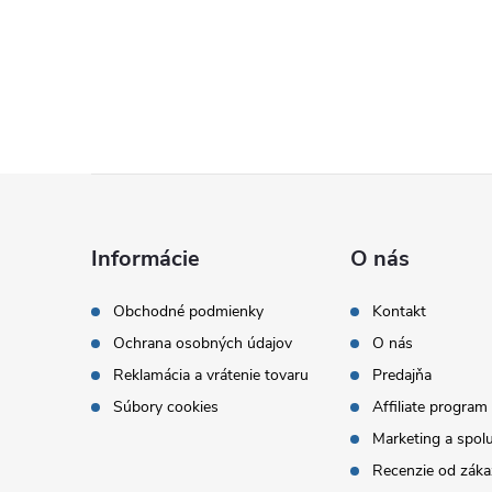
Z
á
Informácie
O nás
p
Obchodné podmienky
Kontakt
Ochrana osobných údajov
O nás
ä
Reklamácia a vrátenie tovaru
Predajňa
t
Súbory cookies
Affiliate program
Marketing a spol
i
Recenzie od záka