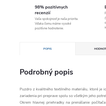
98% pozitívnych
recenzií
P
(
Vaša spokojnosť je naša priorita.
o
Vďaka čomu máme vysoké
i
pozitívne hodnotenie.
POPIS
HODNOT
Podrobný popis
Puzdro z kvalitného textilného materiálu, ktoré je
zariadenia pri preprave spolu so všetkým jeho pot
Okrem hlavnej priehradky na prenášanie počítača m