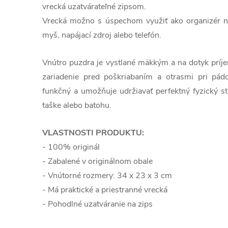
vrecká uzatvárateľné zipsom.
Vrecká možno s úspechom využiť ako organizér na
myš, napájací zdroj alebo telefón.
Vnútro puzdra je vystlané mäkkým a na dotyk príj
zariadenie pred poškriabaním a otrasmi pri pád
funkčný a umožňuje udržiavať perfektný fyzický st
taške alebo batohu.
VLASTNOSTI PRODUKTU:
- 100% originál
- Zabalené v originálnom obale
- Vnútorné rozmery: 34 x 23 x 3 cm
- Má praktické a priestranné vrecká
- Pohodlné uzatváranie na zips