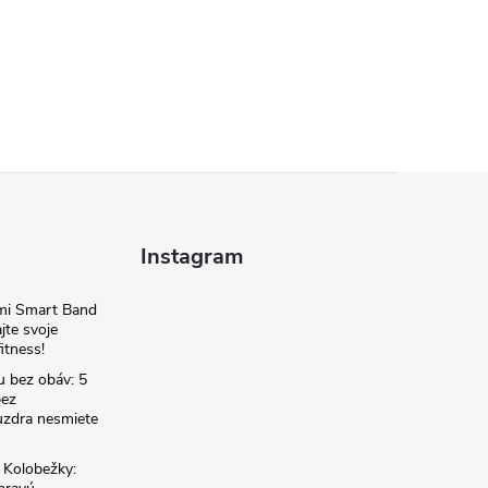
Instagram
omi Smart Band
jte svoje
itness!
u bez obáv: 5
bez
zdra nesmiete
é Kolobežky: