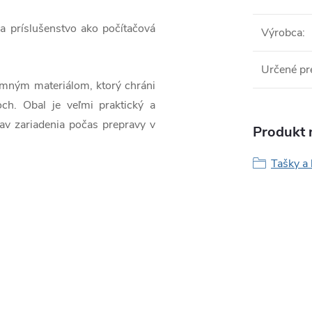
 príslušenstvo ako počítačová
Výrobca
:
Určené pr
emným materiálom, ktorý chráni
och.
Obal je veľmi praktický a
av zariadenia počas prepravy v
Produkt n
Tašky a