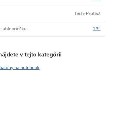
Tech-Protect
e uhlopriečku
:
13"
ájdete v tejto kategórii
 batohy na notebook