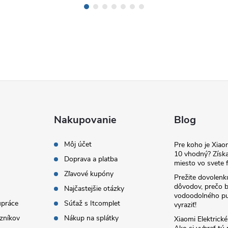
Nakupovanie
Blog
Môj účet
Pre koho je Xia
10 vhodný? Získa
Doprava a platba
miesto vo svete f
Zľavové kupóny
Prežite dovolenk
dôvodov, prečo 
Najčastejšie otázky
vodoodolného pu
upráce
Súťaž s Itcomplet
vyraziť!
zníkov
Nákup na splátky
Xiaomi Elektrick