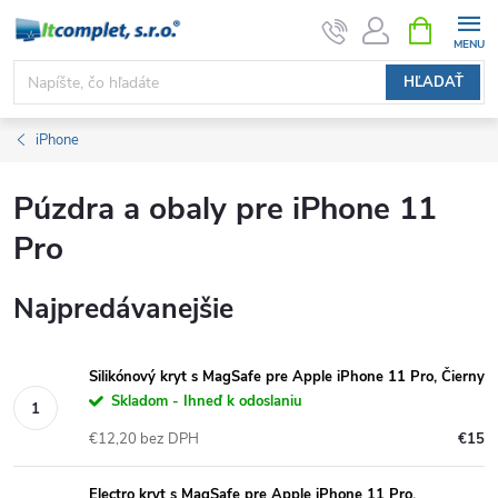
Prejsť
NÁKUPN
KOŠÍK
na
obsah
HĽADAŤ
iPhone
Púzdra a obaly pre iPhone 11
Pro
Najpredávanejšie
Silikónový kryt s MagSafe pre Apple iPhone 11 Pro, Čierny
Skladom - Ihneď k odoslaniu
€12,20 bez DPH
€15
Electro kryt s MagSafe pre Apple iPhone 11 Pro,