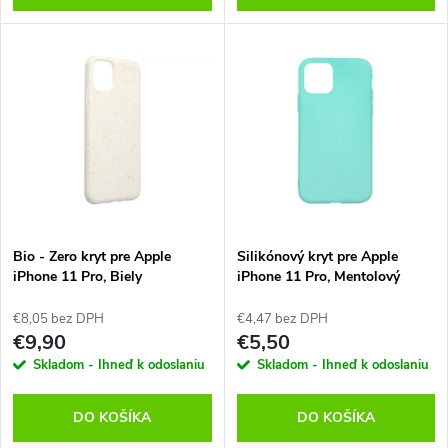
d
d
u
u
k
k
t
t
o
o
v
Bio - Zero kryt pre Apple
Silikónový kryt pre Apple
v
iPhone 11 Pro, Biely
iPhone 11 Pro, Mentolový
€8,05 bez DPH
€4,47 bez DPH
€9,90
€5,50
Skladom - Ihneď k odoslaniu
Skladom - Ihneď k odoslaniu
DO KOŠÍKA
DO KOŠÍKA