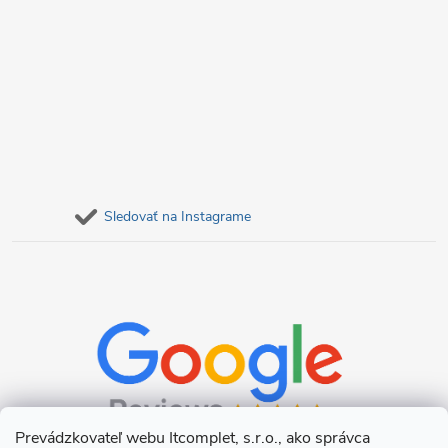
y
v
ý
p
i
s
Sledovať na Instagrame
u
Prevádzkovateľ webu Itcomplet, s.r.o., ako správca