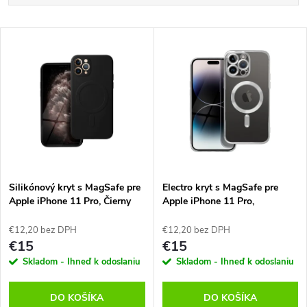
a
Najlacnejšie
V
Najdrahšie
d
ý
Abecedne
e
p
n
i
i
s
e
Silikónový kryt s MagSafe pre
Electro kryt s MagSafe pre
Apple iPhone 11 Pro, Čierny
Apple iPhone 11 Pro,
p
Strieborný
p
€12,20 bez DPH
€12,20 bez DPH
r
€15
€15
r
Skladom - Ihneď k odoslaniu
Skladom - Ihneď k odoslaniu
o
o
DO KOŠÍKA
DO KOŠÍKA