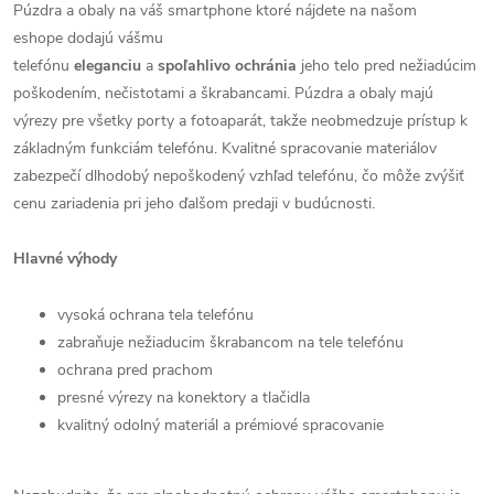
Púzdra a obaly na váš smartphone ktoré nájdete na našom
eshope dodajú vášmu
telefónu
eleganciu
a
spoľahlivo
ochránia
jeho telo pred nežiadúcim
poškodením, nečistotami a škrabancami. Púzdra a obaly majú
výrezy pre všetky porty a fotoaparát, takže neobmedzuje prístup k
základným funkciám telefónu. Kvalitné spracovanie materiálov
zabezpečí dlhodobý nepoškodený vzhľad telefónu, čo môže zvýšiť
cenu zariadenia pri jeho ďalšom predaji v budúcnosti.
Hlavné výhody
vysoká ochrana tela telefónu
zabraňuje nežiaducim škrabancom na tele telefónu
ochrana pred prachom
presné výrezy na konektory a tlačidla
kvalitný odolný materiál a prémiové spracovanie