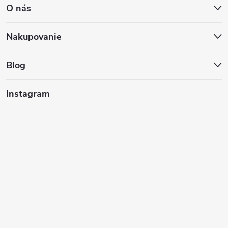
O nás
p
ä
Nakupovanie
t
Blog
i
Instagram
e