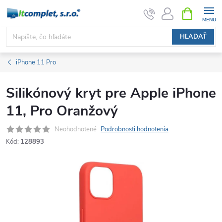
Prejsť
NÁKUPN
KOŠÍK
na
obsah
HĽADAŤ
iPhone 11 Pro
Silikónový kryt pre Apple iPhone
11, Pro Oranžový
Neohodnotené
Podrobnosti hodnotenia
Kód:
128893