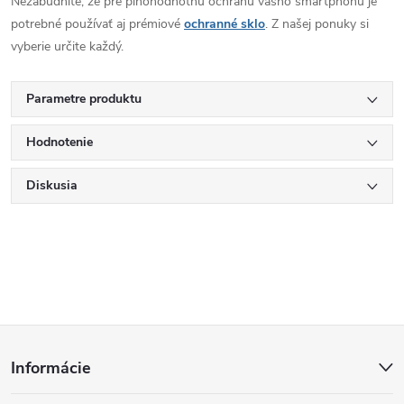
Nezabudnite, že pre plnohodnotnú ochranu vášho smartphonu je
potrebné používať aj prémiové
ochranné sklo
. Z našej ponuky si
vyberie určite každý.
Parametre produktu
Hodnotenie
Diskusia
Z
Informácie
á