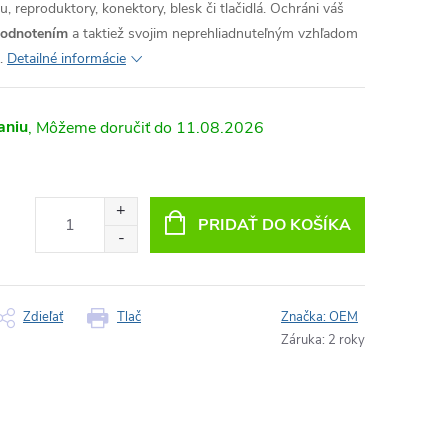
, reproduktory, konektory, blesk či tlačidlá. Ochráni váš
hodnotením
a taktiež svojim neprehliadnuteľným vzhľadom
.
Detailné informácie
aniu
11.08.2026
PRIDAŤ DO KOŠÍKA
Zdieľať
Tlač
Značka:
OEM
Záruka
:
2 roky