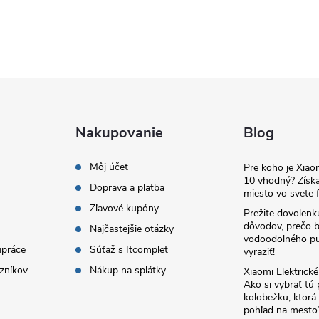
Nakupovanie
Blog
Môj účet
Pre koho je Xia
10 vhodný? Získa
Doprava a platba
miesto vo svete f
Zľavové kupóny
Prežite dovolenk
dôvodov, prečo 
Najčastejšie otázky
vodoodolného pu
upráce
Súťaž s Itcomplet
vyraziť!
zníkov
Nákup na splátky
Xiaomi Elektrick
Ako si vybrať tú
kolobežku, ktor
pohľad na mesto