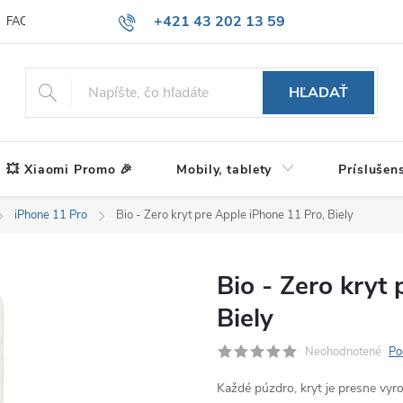
+421 43 202 13 59
FAQ
Blog
HĽADAŤ
💥 Xiaomi Promo 🎉
Mobily, tablety
Príslušen
iPhone 11 Pro
Bio - Zero kryt pre Apple iPhone 11 Pro, Biely
Bio - Zero kryt
Biely
Neohodnotené
Po
Každé púzdro, kryt je presne vy