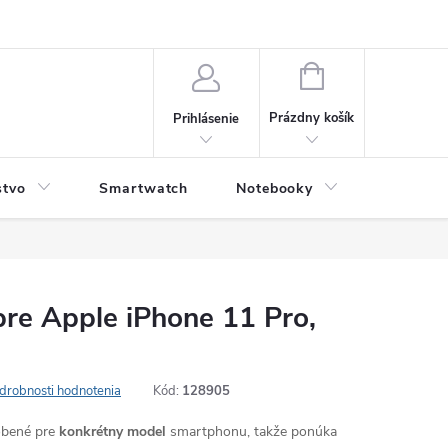
NÁKUPNÝ
KOŠÍK
Prázdny košík
Prihlásenie
stvo
Smartwatch
Notebooky
Počítač
 pre Apple iPhone 11 Pro,
drobnosti hodnotenia
Kód:
128905
robené pre
konkrétny model
smartphonu, takže ponúka