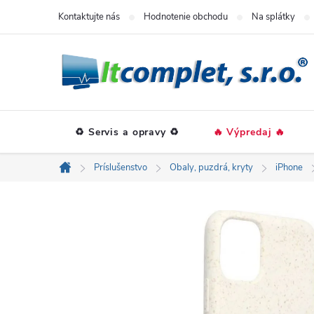
Prejsť
Kontaktujte nás
Hodnotenie obchodu
Na splátky
na
obsah
♻️ Servis a opravy ♻️
🔥 Výpredaj 🔥
Príslušenstvo
Obaly, puzdrá, kryty
iPhone
Domov