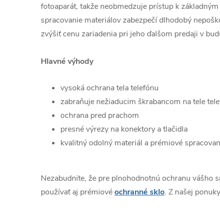
fotoaparát, takže neobmedzuje prístup k základným 
spracovanie materiálov zabezpečí dlhodobý nepošk
zvýšiť cenu zariadenia pri jeho ďalšom predaji v bud
Hlavné výhody
vysoká ochrana tela telefónu
zabraňuje nežiaducim škrabancom na tele tel
ochrana pred prachom
presné výrezy na konektory a tlačidla
kvalitný odolný materiál a prémiové spracovan
Nezabudnite, že pre plnohodnotnú ochranu vášho 
používať aj prémiové
ochranné sklo
. Z našej ponuky