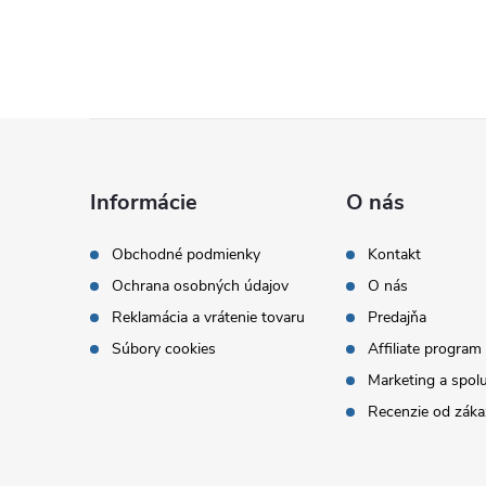
Z
á
Informácie
O nás
p
Obchodné podmienky
Kontakt
Ochrana osobných údajov
O nás
ä
Reklamácia a vrátenie tovaru
Predajňa
t
Súbory cookies
Affiliate program
Marketing a spol
i
Recenzie od záka
e