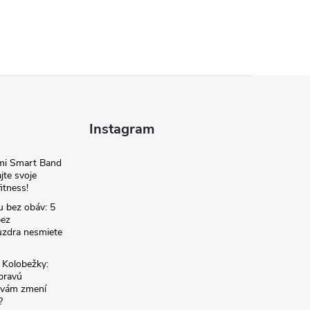
Instagram
omi Smart Band
jte svoje
itness!
u bez obáv: 5
bez
zdra nesmiete
é Kolobežky:
 pravú
á vám zmení
?