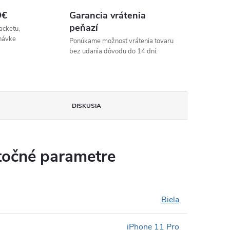
9€
Garancia vrátenia
peňazí
acketu,
návke
Ponúkame možnosť vrátenia tovaru
bez udania dôvodu do 14 dní.
DISKUSIA
očné parametre
Biela
iPhone 11 Pro