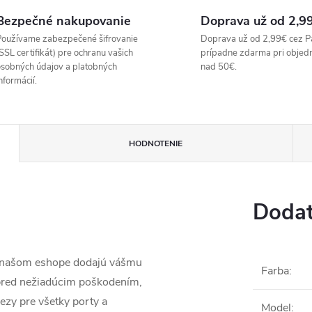
Bezpečné nakupovanie
Doprava už od 2,9
oužívame zabezpečené šifrovanie
Doprava už od 2,99€ cez P
SSL certifikát) pre ochranu vašich
prípadne zdarma pri objed
sobných údajov a platobných
nad 50€.
nformácií.
HODNOTENIE
Dodat
a našom eshope dodajú vášmu
Farba
:
 pred nežiadúcim poškodením,
ezy pre všetky porty a
Model
: