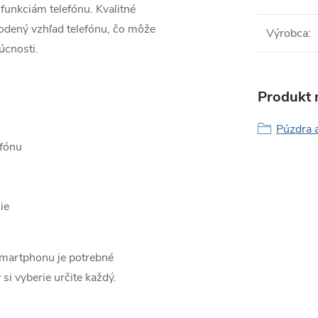
funkciám telefónu. Kvalitné
odený vzhľad telefónu, čo môže
Výrobca
:
úcnosti.
Produkt n
Púzdra 
efónu
ie
smartphonu je potrebné
 si vyberie určite každý.