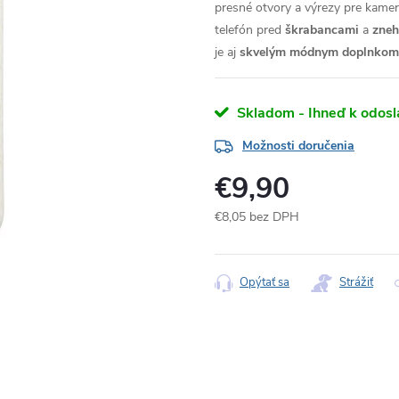
presné otvory a výrezy pre kameru
telefón pred
škrabancami
a
zne
je aj
skvelým módnym doplnkom
Skladom - Ihneď k odosl
Možnosti doručenia
€9,90
€8,05 bez DPH
Jednotková
cena:
Opýtať sa
Strážiť