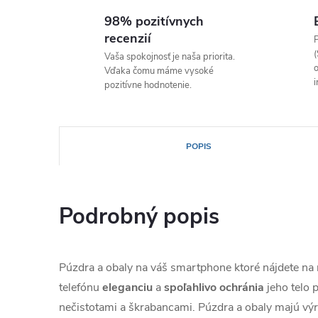
98% pozitívnych
recenzií
P
(
Vaša spokojnosť je naša priorita.
o
Vďaka čomu máme vysoké
i
pozitívne hodnotenie.
POPIS
Podrobný popis
Púzdra a obaly na váš smartphone ktoré nájdete n
telefónu
eleganciu
a
spoľahlivo
ochránia
jeho telo
nečistotami a škrabancami. Púzdra a obaly majú výr